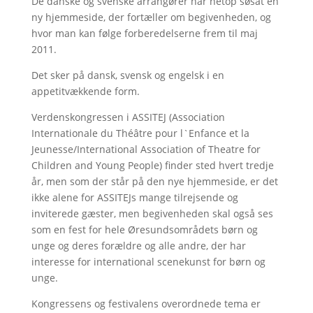
De danske og svenske arrangører har netop søsat en
ny hjemmeside, der fortæller om begivenheden, og
hvor man kan følge forberedelserne frem til maj
2011.
Det sker på dansk, svensk og engelsk i en
appetitvækkende form.
Verdenskongressen i ASSITEJ (Association
Internationale du Théâtre pour l`Enfance et la
Jeunesse/International Association of Theatre for
Children and Young People) finder sted hvert tredje
år, men som der står på den nye hjemmeside, er det
ikke alene for ASSITEJs mange tilrejsende og
inviterede gæster, men begivenheden skal også ses
som en fest for hele Øresundsområdets børn og
unge og deres forældre og alle andre, der har
interesse for international scenekunst for børn og
unge.
Kongressens og festivalens overordnede tema er