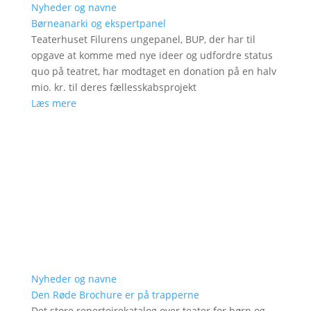
Nyheder og navne
Børneanarki og ekspertpanel
Teaterhuset Filurens ungepanel, BUP, der har til
opgave at komme med nye ideer og udfordre status
quo på teatret, har modtaget en donation på en halv
mio. kr. til deres fællesskabsprojekt
Læs mere
Nyheder og navne
Den Røde Brochure er på trapperne
Det store repertoirekatalog over teater for børn og