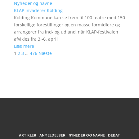
Nyheder og navne
KLAP invaderer Kolding
Kolding Kommune kan se frem til 100 teatre med 150
forskellige forestillinger og en masse formidlere og
arrangører fra ind- og udland, når KLAP-festivalen
afvikles fra 3.-6. april
Læs mere
1
2
3
…
476
Næste
ARTIKLER
ANMELDELSER
NYHEDER OG NAVNE
DEBAT