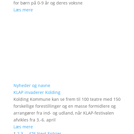
for børn på 0-9 år og deres voksne
Læs mere
Nyheder og navne
KLAP invaderer Kolding
Kolding Kommune kan se frem til 100 teatre med 150
forskellige forestillinger og en masse formidlere og
arrangører fra ind- og udland, når KLAP-festivalen
afvikles fra 3.-6. april
Læs mere
1
2
3
…
476
Next Entries