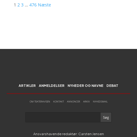
1
2
3
…
476
Næste
ARTIKLER
ANMELDELSER
NYHEDER OG NAVNE
DEBAT
OM TEATERAVISEN
KONTAKT
ANNONCER
ARKIV
NYHEDSMAIL
Ansvarshavende redaktør: Carsten Jensen