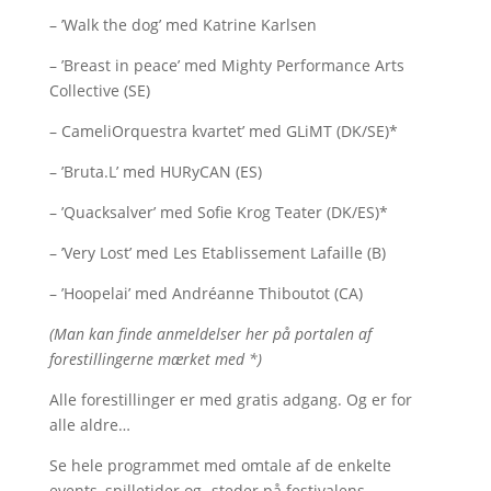
– ’Walk the dog’ med Katrine Karlsen
– ’Breast in peace’ med Mighty Performance Arts
Collective (SE)
– CameliOrquestra kvartet’ med GLiMT (DK/SE)*
– ’Bruta.L’ med HURyCAN (ES)
– ’Quacksalver’ med Sofie Krog Teater (DK/ES)*
– ’Very Lost’ med Les Etablissement Lafaille (B)
– ’Hoopelai’ med Andréanne Thiboutot (CA)
(Man kan finde anmeldelser her på portalen af
forestillingerne mærket med *)
Alle forestillinger er med gratis adgang. Og er for
alle aldre…
Se hele programmet med omtale af de enkelte
events, spilletider og -steder på festivalens