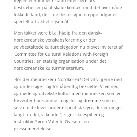
Rejsen er kommet i stand efter flere års
bestræbelser på at skabe kontakt med det overmåde
lukkede land, der i de flestes øjne næppe udgør et
specielt attraktivt rejsemål.
Men takket være bl.a. hjælp fra den dansk-
nordkoreanske venskabsforening er den
selvbestaltede kulturdelegation nu blevet inviteret af
’Committee for Cultural Relations with Foreign
Countries’, en statslig organisation under det
nordkoreanske kulturministerium.
’Bor der mennesker i Nordkorea? Det vil vi gerne ned
og undersøge – og forhåbentlig bekræfte. Vi vil ned
og møde og udveksle kultur med mennesker, som vi
forventer har samme længsler og drømme som os,
selv om de lever under et politisk styre, der er meget
langt fra det, vi kender’, siger skuespiller og
instruktør Søren Valente Ovesen i en
pressemeddelelse.