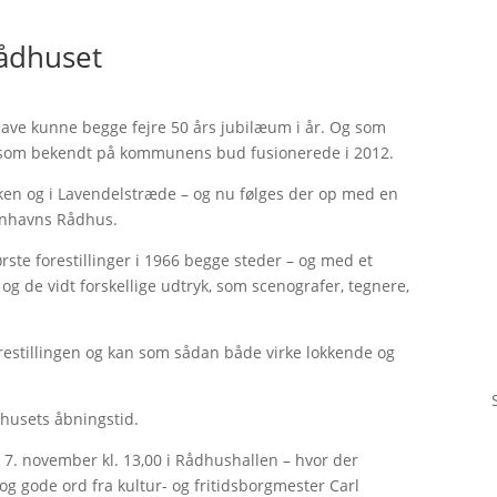
Rådhuset
 Have kunne begge fejre 50 års jubilæum i år. Og som
e som bekendt på kommunens bud fusionerede i 2012.
rken og i Lavendelstræde – og nu følges der op med en
benhavns Rådhus.
ørste forestillinger i 1966 begge steder – og med et
g de vidt forskellige udtryk, som scenografer, tegnere,
restillingen og kan som sådan både virke lokkende og
ådhusets åbningstid.
g 7. november kl. 13,00 i Rådhushallen – hvor der
 gode ord fra kultur- og fritidsborgmester Carl