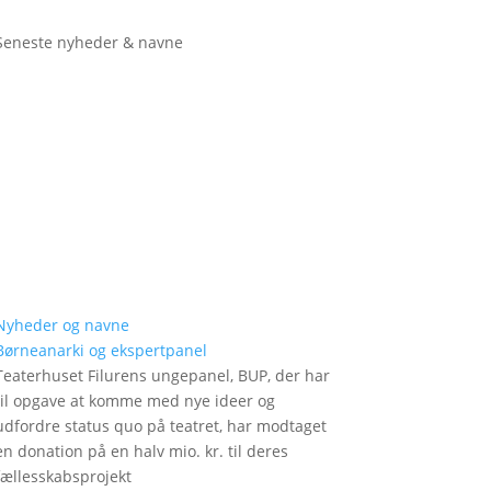
Seneste nyheder & navne
Nyheder og navne
Børneanarki og ekspertpanel
Teaterhuset Filurens ungepanel, BUP, der har
til opgave at komme med nye ideer og
udfordre status quo på teatret, har modtaget
en donation på en halv mio. kr. til deres
fællesskabsprojekt