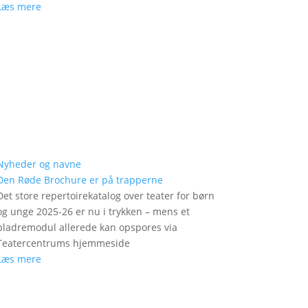
Læs mere
Nyheder og navne
Den Røde Brochure er på trapperne
Det store repertoirekatalog over teater for børn
og unge 2025-26 er nu i trykken – mens et
bladremodul allerede kan opspores via
Teatercentrums hjemmeside
Læs mere