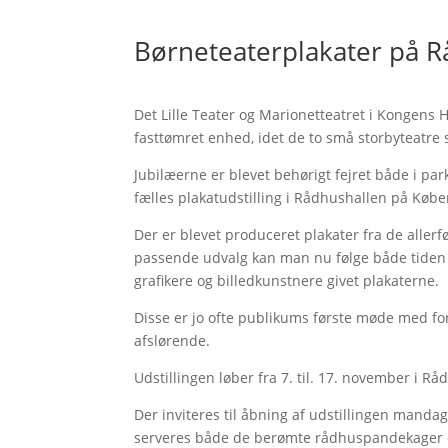
Børneteaterplakater på 
Det Lille Teater og Marionetteatret i Kongens
fasttømret enhed, idet de to små storbyteatr
Jubilæerne er blevet behørigt fejret både i pa
fælles plakatudstilling i Rådhushallen på Kø
Der er blevet produceret plakater fra de allerf
passende udvalg kan man nu følge både tiden o
grafikere og billedkunstnere givet plakaterne.
Disse er jo ofte publikums første møde med fo
afslørende.
Udstillingen løber fra 7. til. 17. november i R
Der inviteres til åbning af udstillingen manda
serveres både de berømte rådhuspandekager og