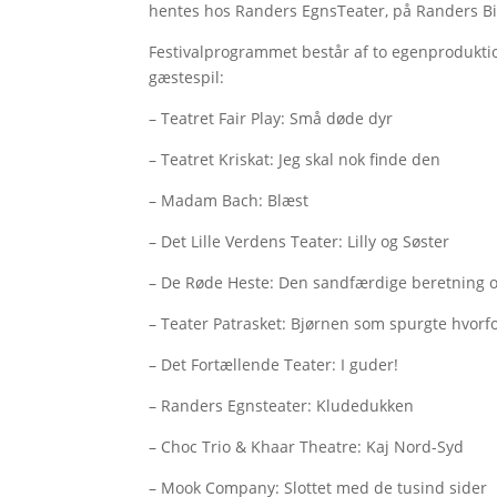
hentes hos Randers EgnsTeater, på Randers Bi
Festivalprogrammet består af to egenproduktion
gæstespil:
– Teatret Fair Play: Små døde dyr
– Teatret Kriskat: Jeg skal nok finde den
– Madam Bach: Blæst
– Det Lille Verdens Teater: Lilly og Søster
– De Røde Heste: Den sandfærdige beretning 
– Teater Patrasket: Bjørnen som spurgte hvorf
– Det Fortællende Teater: I guder!
– Randers Egnsteater: Kludedukken
– Choc Trio & Khaar Theatre: Kaj Nord-Syd
– Mook Company: Slottet med de tusind sider