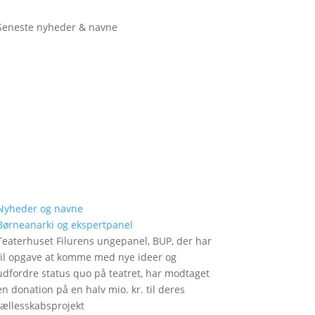
Seneste nyheder & navne
Nyheder og navne
Børneanarki og ekspertpanel
Teaterhuset Filurens ungepanel, BUP, der har
til opgave at komme med nye ideer og
udfordre status quo på teatret, har modtaget
en donation på en halv mio. kr. til deres
fællesskabsprojekt