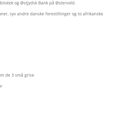
bliotek og Østjydsk Bank på Østervold.
er, syv andre danske forestillinger og to afrikanske
om de 3 små grise
or