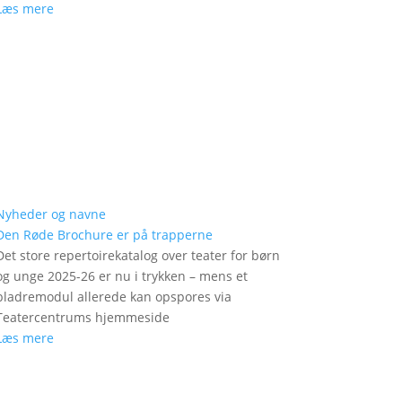
Læs mere
Nyheder og navne
Den Røde Brochure er på trapperne
Det store repertoirekatalog over teater for børn
og unge 2025-26 er nu i trykken – mens et
bladremodul allerede kan opspores via
Teatercentrums hjemmeside
Læs mere