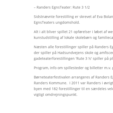
– Randers EgnsTeater: Rute 3 1/2
Sidstnævnte forestilling er skrevet af Eva Bol
EgnsTeaters ungdomshold.
Alt i alt bliver spillet 21 opførelser i løbet a
kunstudstilling af lokale skolebørn og familiecaf
Næsten alle forestillinger spiller på Randers E
der spiller på Hadsundvejens skole og amfis
gadeteaterforestillingen 'Rute 3 ½' spiller på
Program, info om spillesteder og billetter m.v
Børneteaterfestivalen arrangeres af Randers 
Randers Kommune. I 2011 var Randers i øvrigt v
byen med 182 forestillinger til en særdeles velo
vigtigt omdrejningspunkt.