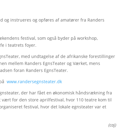
and og instrueres og opføres af amatører fra Randers
f weekendens festival, som også byder på workshop,
e i teatrets foyer.
gnsTeater, med undtagelse af de afrikanske forestillinger
cenen mellem Randers EgnsTeater og Værket, mens
 pladsen foran Randers EgnsTeater.
. på
www.randersegnsteater.dk
Egnsteater, der har fået en økonomisk håndsrækning fra
ært for den store aprilfestival, hvor 110 teatre kom til
rganiseret festival, hvor det lokale egnsteater var et
(caj)