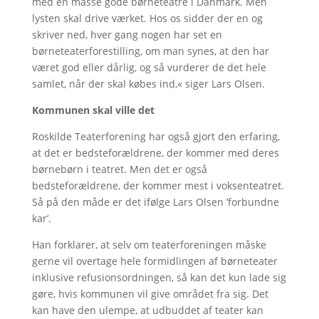
med en masse gode børneteatre i Danmark. Men
lysten skal drive værket. Hos os sidder der en og
skriver ned, hver gang nogen har set en
børneteaterforestilling, om man synes, at den har
været god eller dårlig, og så vurderer de det hele
samlet, når der skal købes ind,« siger Lars Olsen.
Kommunen skal ville det
Roskilde Teaterforening har også gjort den erfaring,
at det er bedsteforældrene, der kommer med deres
børnebørn i teatret. Men det er også
bedsteforældrene, der kommer mest i voksenteatret.
Så på den måde er det ifølge Lars Olsen ’forbundne
kar’.
Han forklarer, at selv om teaterforeningen måske
gerne vil overtage hele formidlingen af børneteater
inklusive refusionsordningen, så kan det kun lade sig
gøre, hvis kommunen vil give området fra sig. Det
kan have den ulempe, at udbuddet af teater kan