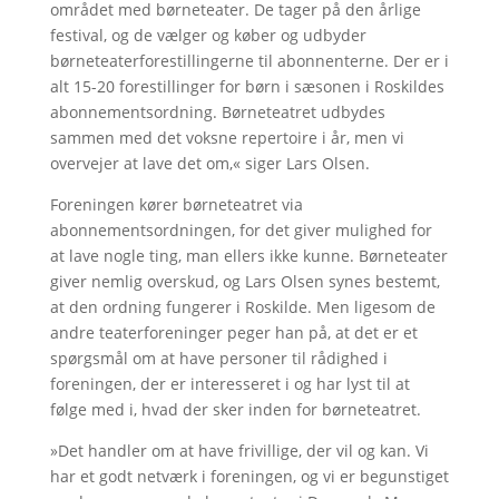
området med børneteater. De tager på den årlige
festival, og de vælger og køber og udbyder
børneteaterforestillingerne til abonnenterne. Der er i
alt 15-20 forestillinger for børn i sæsonen i Roskildes
abonnementsordning. Børneteatret udbydes
sammen med det voksne repertoire i år, men vi
overvejer at lave det om,« siger Lars Olsen.
Foreningen kører børneteatret via
abonnementsordningen, for det giver mulighed for
at lave nogle ting, man ellers ikke kunne. Børneteater
giver nemlig overskud, og Lars Olsen synes bestemt,
at den ordning fungerer i Roskilde. Men ligesom de
andre teaterforeninger peger han på, at det er et
spørgsmål om at have personer til rådighed i
foreningen, der er interesseret i og har lyst til at
følge med i, hvad der sker inden for børneteatret.
»Det handler om at have frivillige, der vil og kan. Vi
har et godt netværk i foreningen, og vi er begunstiget