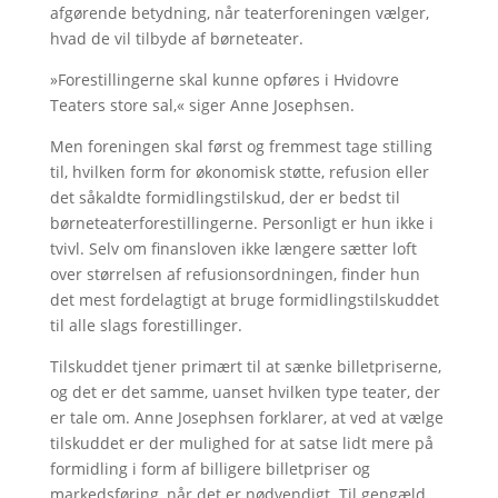
afgørende betydning, når teaterforeningen vælger,
hvad de vil tilbyde af børneteater.
»Forestillingerne skal kunne opføres i Hvidovre
Teaters store sal,« siger Anne Josephsen.
Men foreningen skal først og fremmest tage stilling
til, hvilken form for økonomisk støtte, refusion eller
det såkaldte formidlingstilskud, der er bedst til
børneteaterforestillingerne. Personligt er hun ikke i
tvivl. Selv om finansloven ikke længere sætter loft
over størrelsen af refusionsordningen, finder hun
det mest fordelagtigt at bruge formidlingstilskuddet
til alle slags forestillinger.
Tilskuddet tjener primært til at sænke billetpriserne,
og det er det samme, uanset hvilken type teater, der
er tale om. Anne Josephsen forklarer, at ved at vælge
tilskuddet er der mulighed for at satse lidt mere på
formidling i form af billigere billetpriser og
markedsføring, når det er nødvendigt. Til gengæld