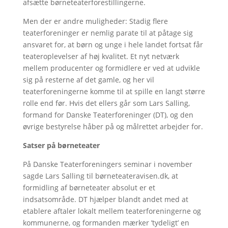
afsætte børneteaterforestillingerne.
Men der er andre muligheder: Stadig flere
teaterforeninger er nemlig parate til at påtage sig
ansvaret for, at børn og unge i hele landet fortsat får
teateroplevelser af høj kvalitet. Et nyt netværk
mellem producenter og formidlere er ved at udvikle
sig på resterne af det gamle, og her vil
teaterforeningerne komme til at spille en langt større
rolle end før. Hvis det ellers går som Lars Salling,
formand for Danske Teaterforeninger (DT), og den
øvrige bestyrelse håber på og målrettet arbejder for.
Satser på børneteater
På Danske Teaterforeningers seminar i november
sagde Lars Salling til børneteateravisen.dk, at
formidling af børneteater absolut er et
indsatsområde. DT hjælper blandt andet med at
etablere aftaler lokalt mellem teaterforeningerne og
kommunerne, og formanden mærker ’tydeligt’ en