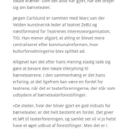
lokale kræfter. Som det altid har gjort, når det drejer
sig om børneteater.
Jørgen Carlslund er sammen med Marc van der
Velden kunstnerisk leder af teatret ZeBU og
næstformand for Teatrenes Interesseorganisation,
TIO. Han mener afgjort, at alting er blevet mere
centraliseret efter kommunalreformen, hvor
kulturforvaltningerne blev splittet ad.
Alligevel kan det efter hans mening stadig lade sig
gøre at bevare den lokale tilknytning til
børneteatrene. I den sammenhæng er det hans
erfaring, at det ligefrem kan være en fordel for
teatrene, når det er teaterforeningerne, der står som
udbydere af børneteaterforestillinger.
»De steder, hvor der bliver gjort en god indsats for
børneteater, er det helt bestemt en fordel. Det giver
et løft til teaterforeningen, og samlet set vil vi jo helst
have et øget udbud af forestillinger. Men det er i