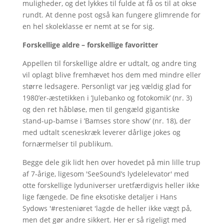
muligheder, og det lykkes til fulde at få os til at okse
rundt. At denne post også kan fungere glimrende for
en hel skoleklasse er nemt at se for sig.
Forskellige aldre – forskellige favoritter
Appellen til forskellige aldre er udtalt, og andre ting
vil oplagt blive fremhævet hos dem med mindre eller
større ledsagere. Personligt var jeg vældig glad for
1980’er-æstetikken i ’Julebanko og fotokomik’ (nr. 3)
og den ret håbløse, men til gengæld gigantiske
stand-up-bamse i ’Bamses store show’ (nr. 18), der
med udtalt sceneskræk leverer dårlige jokes og
fornærmelser til publikum.
Begge dele gik lidt hen over hovedet på min lille trup
af 7-årige, ligesom 'SeeSound’s lydelelevator' med
otte forskellige lyduniverser uretfærdigvis heller ikke
lige fængede. De fine eksotiske detaljer i Hans
Sydows '#resteniøret 'lagde de heller ikke vægt på,
men det gør andre sikkert. Her er så rigeligt med