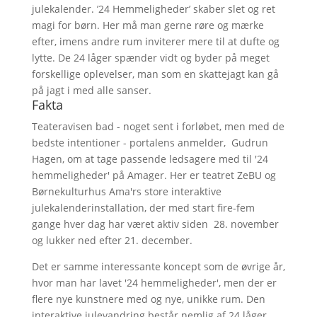
julekalender. ’24 Hemmeligheder’ skaber slet og ret
magi for børn. Her må man gerne røre og mærke
efter, imens andre rum inviterer mere til at dufte og
lytte. De 24 låger spænder vidt og byder på meget
forskellige oplevelser, man som en skattejagt kan gå
på jagt i med alle sanser.
Fakta
Teateravisen bad - noget sent i forløbet, men med de
bedste intentioner - portalens anmelder, Gudrun
Hagen, om at tage passende ledsagere med til '24
hemmeligheder' på Amager. Her er teatret ZeBU og
Børnekulturhus Ama'rs store interaktive
julekalenderinstallation, der med start fire-fem
gange hver dag har været aktiv siden 28. november
og lukker ned efter 21. december.
Det er samme interessante koncept som de øvrige år,
hvor man har lavet '24 hemmeligheder', men der er
flere nye kunstnere med og nye, unikke rum. Den
interaktive julevandring består nemlig af 24 låger,