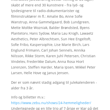
skabt af mere end 30 kunstnere - fra lyd- og
lysdesignere til radio-dokumentarister og
filminstruktører m fl.: Amalie Bo, Anne Sofie
Wanstrup, Anna Gammelgaard, Bob Lundgreen,
Mette Moltke Wozniak, Balder Brøndsted, Byens
Plantetorv, Hans Sydow, Maria Lau Krogh, Lawaetz
Aesthetics, Peter Albrechtsen, Sun Hee Engeltoft,
Sofie Fribo, Kaspersophie, Lise Marie Birch, Lars
Englund Frimann, Carl Johan Sennels, Annika
Nilsson, Rikke Storm, Karen Juhl Petersen, Christian
Vindelev, Frederikke Dalum, Anna Rosa Hiort
Lorenzen, Steffen Harder, Maria Ipsen, Mikkel Peter
Larsen, Helle Hove og Janus Jensen.
Der er som nævnt stadig adgang til julekalenderen -
alder fra 3 år.
Info og billetter m.v.:
https://www.zebu.nu/shows/24-hemmeligheder/
Undertegnede og en lille trio af 7-årige er klar på det