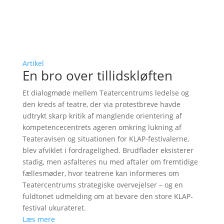
Artikel
En bro over tillidskløften
Et dialogmøde mellem Teatercentrums ledelse og
den kreds af teatre, der via protestbreve havde
udtrykt skarp kritik af manglende orientering af
kompetencecentrets ageren omkring lukning af
Teateravisen og situationen for KLAP-festivalerne,
blev afviklet i fordragelighed. Brudflader eksisterer
stadig, men asfalteres nu med aftaler om fremtidige
fællesmøder, hvor teatrene kan informeres om
Teatercentrums strategiske overvejelser – og en
fuldtonet udmelding om at bevare den store KLAP-
festival ukurateret.
Læs mere