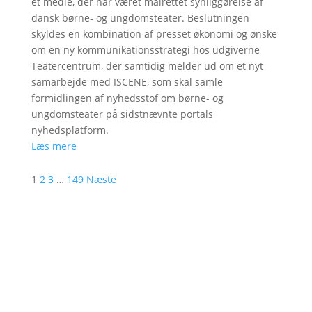
et medie, der har været målrettet synliggørelse af
dansk børne- og ungdomsteater. Beslutningen
skyldes en kombination af presset økonomi og ønske
om en ny kommunikationsstrategi hos udgiverne
Teatercentrum, der samtidig melder ud om et nyt
samarbejde med ISCENE, som skal samle
formidlingen af nyhedsstof om børne- og
ungdomsteater på sidstnævnte portals
nyhedsplatform.
Læs mere
1
2
3
…
149
Næste