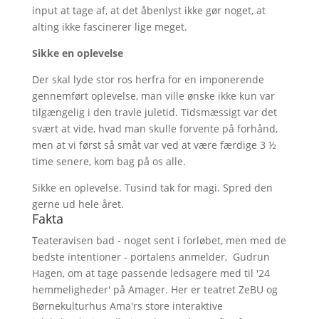
input at tage af, at det åbenlyst ikke gør noget, at
alting ikke fascinerer lige meget.
Sikke en oplevelse
Der skal lyde stor ros herfra for en imponerende
gennemført oplevelse, man ville ønske ikke kun var
tilgængelig i den travle juletid. Tidsmæssigt var det
svært at vide, hvad man skulle forvente på forhånd,
men at vi først så småt var ved at være færdige 3 ½
time senere, kom bag på os alle.
Sikke en oplevelse. Tusind tak for magi. Spred den
gerne ud hele året.
Fakta
Teateravisen bad - noget sent i forløbet, men med de
bedste intentioner - portalens anmelder, Gudrun
Hagen, om at tage passende ledsagere med til '24
hemmeligheder' på Amager. Her er teatret ZeBU og
Børnekulturhus Ama'rs store interaktive