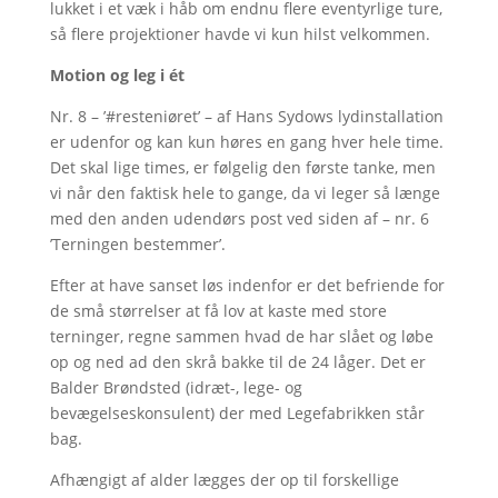
lukket i et væk i håb om endnu flere eventyrlige ture,
så flere projektioner havde vi kun hilst velkommen.
Motion og leg i ét
Nr. 8 – ’#resteniøret’ – af Hans Sydows lydinstallation
er udenfor og kan kun høres en gang hver hele time.
Det skal lige times, er følgelig den første tanke, men
vi når den faktisk hele to gange, da vi leger så længe
med den anden udendørs post ved siden af – nr. 6
’Terningen bestemmer’.
Efter at have sanset løs indenfor er det befriende for
de små størrelser at få lov at kaste med store
terninger, regne sammen hvad de har slået og løbe
op og ned ad den skrå bakke til de 24 låger. Det er
Balder Brøndsted (idræt-, lege- og
bevægelseskonsulent) der med Legefabrikken står
bag.
Afhængigt af alder lægges der op til forskellige