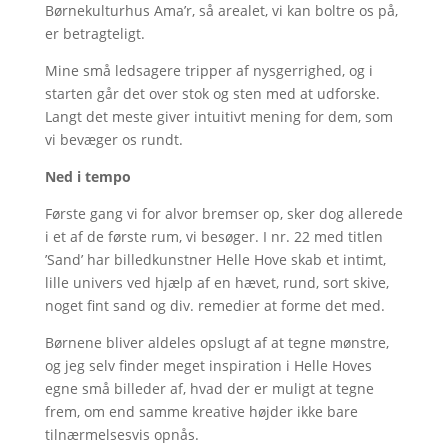
Børnekulturhus Ama’r, så arealet, vi kan boltre os på,
er betragteligt.
Mine små ledsagere tripper af nysgerrighed, og i
starten går det over stok og sten med at udforske.
Langt det meste giver intuitivt mening for dem, som
vi bevæger os rundt.
Ned i tempo
Første gang vi for alvor bremser op, sker dog allerede
i et af de første rum, vi besøger. I nr. 22 med titlen
’Sand’ har billedkunstner Helle Hove skab et intimt,
lille univers ved hjælp af en hævet, rund, sort skive,
noget fint sand og div. remedier at forme det med.
Børnene bliver aldeles opslugt af at tegne mønstre,
og jeg selv finder meget inspiration i Helle Hoves
egne små billeder af, hvad der er muligt at tegne
frem, om end samme kreative højder ikke bare
tilnærmelsesvis opnås.