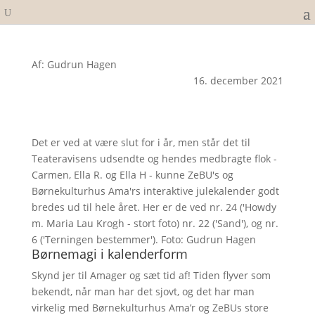
Af: Gudrun Hagen
16. december 2021
Det er ved at være slut for i år, men står det til
Teateravisens udsendte og hendes medbragte flok -
Carmen, Ella R. og Ella H - kunne ZeBU's og
Børnekulturhus Ama'rs interaktive julekalender godt
bredes ud til hele året. Her er de ved nr. 24 ('Howdy
m. Maria Lau Krogh - stort foto) nr. 22 ('Sand'), og nr.
6 ('Terningen bestemmer'). Foto: Gudrun Hagen
Børnemagi i kalenderform
Skynd jer til Amager og sæt tid af! Tiden flyver som
bekendt, når man har det sjovt, og det har man
virkelig med Børnekulturhus Ama’r og ZeBUs store