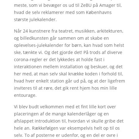
meste, som vi bevæger os ud til ZeBU på Amager til,
hvad de selv reklamerer med som Københavns
største julekalender.
Når 24 kunstnere fra teatret, musikken, arkitekturen,
og billedkunsten går sammen om at skabe en
oplevelses-julekalender for børn, kan hvad som helst
ske, tænkte vi. Og det gjorde det! På trods af diverve
corona-regler er det lykkedes at holde fast i
interaktionen mellem installation og beskuer, og det
her med, at man selv skal knække koden i forhold til,
hvad hver enkelt station går ud på, og at der ligefrem
inviteres til at røre, det gik rent hjem hos min lille
entourage.
Vi blev budt velkommen med et fint lille kort over
placeringen af de mange kalenderlåger og en
afslappet introduktion til, hvordan vi skulle gribe det
hele an. Rækkefølgen var eksempelvis helt op til os
selv. To af posterne er udenfor, og en del er ovre i