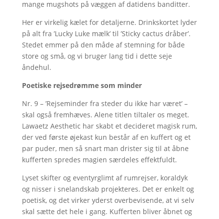
mange mugshots på væggen af datidens banditter.
Her er virkelig kælet for detaljerne. Drinkskortet lyder
på alt fra ’Lucky Luke mælk’ til ’Sticky cactus dråber’.
Stedet emmer på den måde af stemning for både
store og små, og vi bruger lang tid i dette seje
åndehul.
Poetiske rejsedrømme som minder
Nr. 9 – ’Rejseminder fra steder du ikke har været’ –
skal også fremhæves. Alene titlen tiltaler os meget.
Lawaetz Aesthetic har skabt et decideret magisk rum,
der ved første øjekast kun består af en kuffert og et
par puder, men så snart man drister sig til at åbne
kufferten spredes magien særdeles effektfuldt.
Lyset skifter og eventyrglimt af rumrejser, koraldyk
og nisser i snelandskab projekteres. Det er enkelt og
poetisk, og det virker yderst overbevisende, at vi selv
skal sætte det hele i gang. Kufferten bliver åbnet og