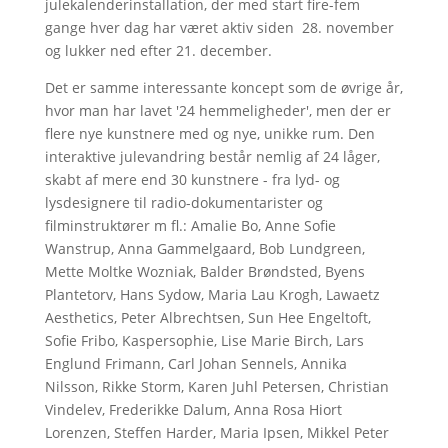
julekalenderinstallation, der med start fire-fem
gange hver dag har været aktiv siden 28. november
og lukker ned efter 21. december.
Det er samme interessante koncept som de øvrige år,
hvor man har lavet '24 hemmeligheder', men der er
flere nye kunstnere med og nye, unikke rum. Den
interaktive julevandring består nemlig af 24 låger,
skabt af mere end 30 kunstnere - fra lyd- og
lysdesignere til radio-dokumentarister og
filminstruktører m fl.: Amalie Bo, Anne Sofie
Wanstrup, Anna Gammelgaard, Bob Lundgreen,
Mette Moltke Wozniak, Balder Brøndsted, Byens
Plantetorv, Hans Sydow, Maria Lau Krogh, Lawaetz
Aesthetics, Peter Albrechtsen, Sun Hee Engeltoft,
Sofie Fribo, Kaspersophie, Lise Marie Birch, Lars
Englund Frimann, Carl Johan Sennels, Annika
Nilsson, Rikke Storm, Karen Juhl Petersen, Christian
Vindelev, Frederikke Dalum, Anna Rosa Hiort
Lorenzen, Steffen Harder, Maria Ipsen, Mikkel Peter