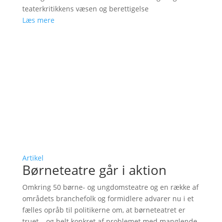
teaterkritikkens væsen og berettigelse
Læs mere
Artikel
Børneteatre går i aktion
Omkring 50 børne- og ungdomsteatre og en række af
områdets branchefolk og formidlere advarer nu i et
fælles opråb til politikerne om, at børneteatret er
truet – og helt konkret af problemet med manglende