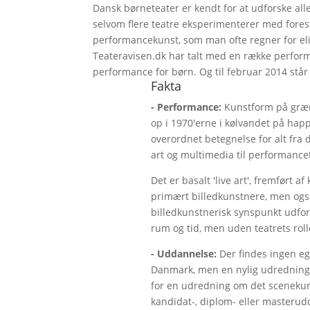
Dansk børneteater er kendt for at udforske al
selvom flere teatre eksperimenterer med fores
performancekunst, som man ofte regner for elit
Teateravisen.dk har talt med en række perfor
performance for børn. Og til februar 2014 står 
Fakta
- Performance:
Kunstform på græn
op i 1970'erne i kølvandet på hap
overordnet betegnelse for alt fra 
art og multimedia til performance
Det er basalt 'live art', fremført
primært billedkunstnere, men også
billedkunstnerisk synspunkt udfor
rum og tid, men uden teatrets rolle
- Uddannelse:
Der findes ingen e
Danmark, men en nylig udredning fr
for en udredning om det sceneku
kandidat-, diplom- eller masteru