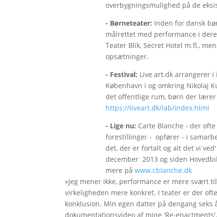
overbygningsmulighed på de eksi
- Børneteater:
Inden for dansk bør
målrettet med performance i deres 
Teater Blik, Secret Hotel m.fl., m
opsætninger.
- Festival:
Live art.dk arrangerer i
København i og omkring Nikolaj Ku
det offentlige rum, børn der lære
https://liveart.dk/lab/index.html
- Lige nu:
Carte Blanche - der ofte
forestillinger - opfører - i samar
det, der er fortalt og alt det vi ve
december 2013 og siden Hovedbibl
mere på
www.cblanche.dk
»Jeg mener ikke, performance er mere svært ti
virkeligheden mere konkret. I teater er der of
konklusion. Min egen datter på dengang seks 
dokumentationsvideo af mine 'Re-enactments', 