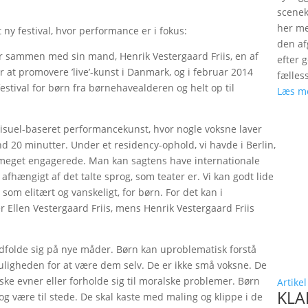
scenek
her me
ny festival, hvor performance er i fokus:
den a
er sammen med sin mand, Henrik Vestergaard Friis, en af
efter 
r at promovere ’live’-kunst i Danmark, og i februar 2014
fælles
festival for børn fra børnehavealderen og helt op til
Læs m
lt visuel-baseret performancekunst, hvor nogle voksne laver
nd 20 minutter. Under et residency-ophold, vi havde i Berlin,
 meget engagerede. Man kan sagtens have internationale
å afhængigt af det talte sprog, som teater er. Vi kan godt lide
som elitært og vanskeligt, for børn. For det kan i
er Ellen Vestergaard Friis, mens Henrik Vestergaard Friis
 udfolde sig på nye måder. Børn kan uproblematisk forstå
muligheden for at være dem selv. De er ikke små voksne. De
ke evner eller forholde sig til moralske problemer. Børn
Artikel
KLAP
og være til stede. De skal kaste med maling og klippe i de