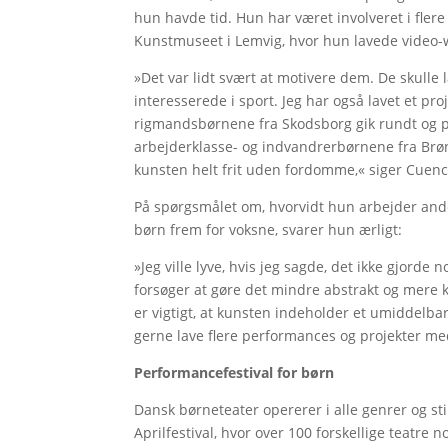
hun havde tid. Hun har været involveret i fler
Kunstmuseet i Lemvig, hvor hun lavede video-w
»Det var lidt svært at motivere dem. De skulle
interesserede i sport. Jeg har også lavet et pr
rigmandsbørnene fra Skodsborg gik rundt og p
arbejderklasse- og indvandrerbørnene fra Brønd
kunsten helt frit uden fordomme,« siger Cuenc
På spørgsmålet om, hvorvidt hun arbejder ande
børn frem for voksne, svarer hun ærligt:
»Jeg ville lyve, hvis jeg sagde, det ikke gjorde 
forsøger at gøre det mindre abstrakt og mere k
er vigtigt, at kunsten indeholder et umiddelba
gerne lave flere performances og projekter me
Performancefestival for børn
Dansk børneteater opererer i alle genrer og sti
Aprilfestival, hvor over 100 forskellige teatre