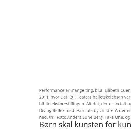
Performance er mange ting, bl.a. Lilibeth Cue
2011, hvor Det Kgl. Teaters balletskolebørn va
biblioteksforestillingen 'Alt det, der er fortalt
Diving Reflex med 'Haircuts by children', der e
ned. th). Foto: Anders Sune Berg, Take One, o
Børn skal kunsten for kun