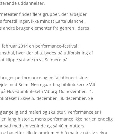
sterende uddannelser.
neteater findes flere grupper, der arbejder
forestillinger, ikke mindst Carte Blanche,
ens andre bruger elementer fra genren i deres
 i februar 2014 en performance-festival i
nsthal, hvor der bl.a. bydes på udforskning af
r at klippe voksne m.v. Se mere på
 bruger performance og installationer i sine
bejde med Seimi Nørregaard og bibliotekerne 'Alt
d' på Hovedbiblioteket i Viborg 16. november - 1.
ioteket i Skive 5. december - 8. december. Se
lgængelig end maleri og skulptur. Performance er i
te en lang historie, mens performance ikke har en endelig
år sad med sin veninde og så 40 minutters
og bagefter gik de amok med blå maling på sig selv,«