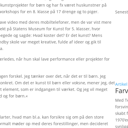
e kunstprojekter for børn og har fx været huskunstner på
orkshops for en 8. klasse på 17 drenge og to piger.
Senest
 lave video med deres mobiltelefoner, men de var vist mere
ojekt på Statens Museum for Kunst for 5. klasser, hvor
egede og sagde: Hvad koster det? Er det kunst? Mens
by skole var meget kreative, fulde af ideer og gik til
a.
rledes, når hun skal lave performance eller projekter for
nogen forskel. Jeg tænker over det, når det er til børn. Jeg
onkret. Om det er kunst til børn eller voksne, mener jeg, det
Artikel
Farv
rt element, som er indgangen til værket. Og jeg vil meget
d og for børn.«
Med Te
forsvi
skabt 
larter, hvad man bl.a. kan forsikre sig om på den store
1970’e
 normalt møder op med deres forestillinger, men decideret
synlig