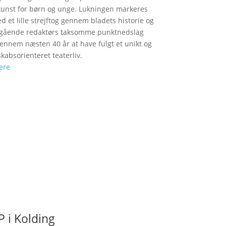
unst for børn og unge. Lukningen markeres
d et lille strejftog gennem bladets historie og
fgående redaktørs taksomme punktnedslag
gennem næsten 40 år at have fulgt et unikt og
skabsorienteret teaterliv.
ere
 i Kolding