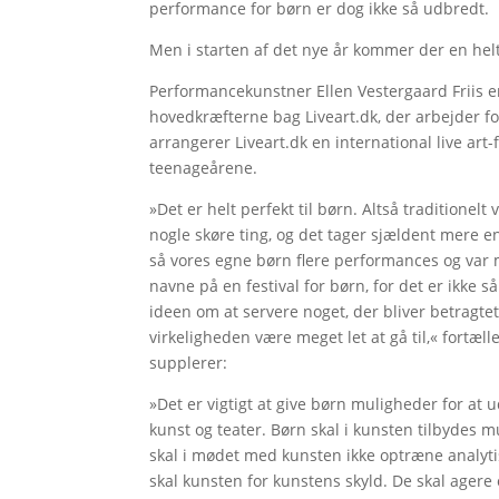
performance for børn er dog ikke så udbredt.
Men i starten af det nye år kommer der en helt 
Performancekunstner Ellen Vestergaard Friis 
hovedkræfterne bag Liveart.dk, der arbejder fo
arrangerer Liveart.dk en international live art-
teenageårene.
»Det er helt perfekt til børn. Altså traditione
nogle skøre ting, og det tager sjældent mere e
så vores egne børn flere performances og var
navne på en festival for børn, for det er ikke s
ideen om at servere noget, der bliver betragtet 
virkeligheden være meget let at gå til‚« fortæll
supplerer:
»Det er vigtigt at give børn muligheder for at
kunst og teater. Børn skal i kunsten tilbydes 
skal i mødet med kunsten ikke optræne analytis
skal kunsten for kunstens skyld. De skal agere 