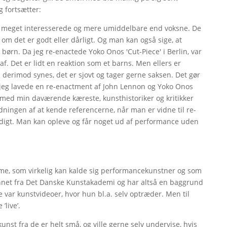
 fortsætter:
 er meget interesserede og mere umiddelbare end voksne. De
om det er godt eller dårligt. Og man kan også sige, at
børn. Da jeg re-enactede Yoko Onos 'Cut-Piece' i Berlin, var
af. Det er lidt en reaktion som et barns. Men ellers er
derimod synes, det er sjovt og tager gerne saksen. Det gør
a jeg lavede en re-enactment af John Lennon og Yoko Onos
 med min daværende kæreste, kunsthistoriker og kritikker
ningen af at kende referencerne, når man er vidne til re-
ndigt. Man kan opleve og får noget ud af performance uden
mme, som virkelig kan kalde sig performancekunstner og som
net fra Det Danske Kunstakademi og har altså en baggrund
 var kunstvideoer, hvor hun bl.a. selv optræder. Men til
’live’.
nst fra de er helt små, og ville gerne selv undervise, hvis