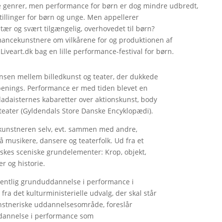
le genrer, men performance for børn er dog mindre udbredt,
tillinger for børn og unge. Men appellerer
ær og svært tilgængelig, overhovedet til børn?
mancekunstnere om vilkårene for og produktionen af
Liveart.dk bag en lille performance-festival for børn.
sen mellem billedkunst og teater, der dukkede
penings. Performance er med tiden blevet en
dadaisternes kabaretter over aktionskunst, body
teater (Gyldendals Store Danske Encyklopædi).
 af kunstneren selv, evt. sammen med andre,
 musikere, dansere og teaterfolk. Ud fra et
skes sceniske grundelementer: Krop, objekt,
r og historie.
gentlig grunduddannelse i performance i
a det kulturministerielle udvalg, der skal står
nstneriske uddannelsesområde, foreslår
ddannelse i performance som