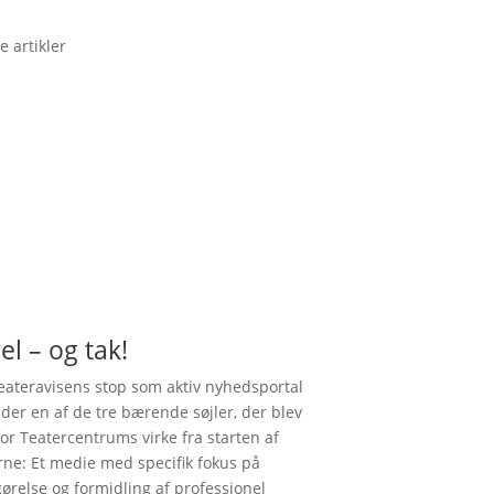
e artikler
el – og tak!
ateravisens stop som aktiv nyhedsportal
nder en af de tre bærende søjler, der blev
for Teatercentrums virke fra starten af
rne: Et medie med specifik fokus på
gørelse og formidling af professionel