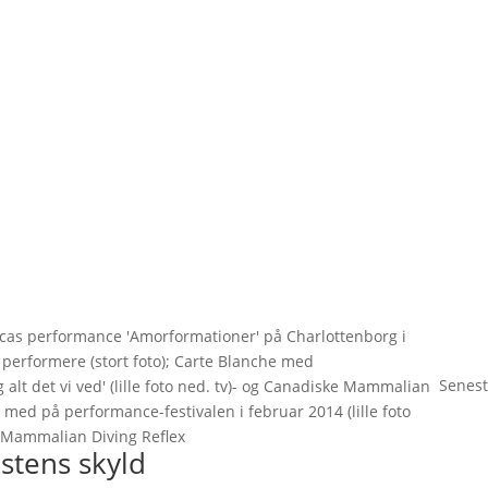
ncas performance 'Amorformationer' på Charlottenborg i
r performere (stort foto); Carte Blanche med
Senest
 og alt det vi ved' (lille foto ned. tv)- og Canadiske Mammalian
r med på performance-festivalen i februar 2014 (lille foto
g Mammalian Diving Reflex
stens skyld