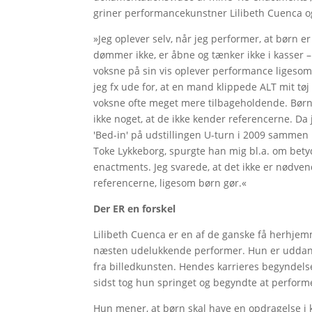
griner performancekunstner Lilibeth Cuenca og
»Jeg oplever selv, når jeg performer, at børn
dømmer ikke, er åbne og tænker ikke i kasser – 
voksne på sin vis oplever performance ligesom 
jeg fx ude for, at en mand klippede ALT mit tøj 
voksne ofte meget mere tilbageholdende. Børn 
ikke noget, at de ikke kender referencerne. D
'Bed-in' på udstillingen U-turn i 2009 sammen
Toke Lykkeborg, spurgte han mig bl.a. om betyd
enactments. Jeg svarede, at det ikke er nødve
referencerne, ligesom børn gør.«
Der ER en forskel
Lilibeth Cuenca er en af de ganske få herhje
næsten udelukkende performer. Hun er uddan
fra billedkunsten. Hendes karrieres begyndelse
sidst tog hun springet og begyndte at performe 
Hun mener, at børn skal have en opdragelse i ku