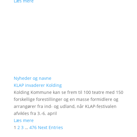
Læs mere
Nyheder og navne
KLAP invaderer Kolding
Kolding Kommune kan se frem til 100 teatre med 150
forskellige forestillinger og en masse formidlere og
arrangører fra ind- og udland, når KLAP-festivalen
afvikles fra 3.-6. april
Læs mere
1
2
3
…
476
Next Entries