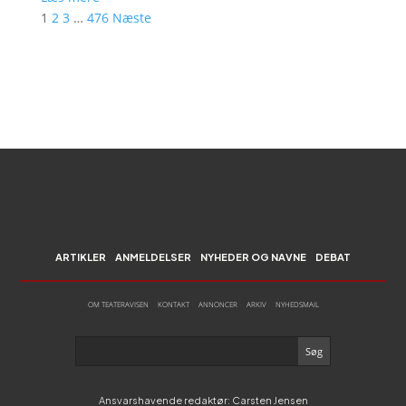
1
2
3
…
476
Næste
ARTIKLER
ANMELDELSER
NYHEDER OG NAVNE
DEBAT
OM TEATERAVISEN
KONTAKT
ANNONCER
ARKIV
NYHEDSMAIL
Ansvarshavende redaktør: Carsten Jensen