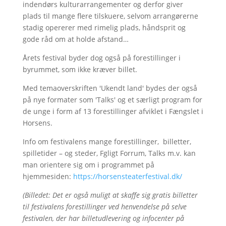
indendørs kulturarrangementer og derfor giver
plads til mange flere tilskuere, selvom arrangørerne
stadig opererer med rimelig plads, håndsprit og
gode råd om at holde afstand…
Årets festival byder dog også på forestillinger i
byrummet, som ikke kræver billet.
Med temaoverskriften 'Ukendt land' bydes der også
på nye formater som 'Talks' og et særligt program for
de unge i form af 13 forestillinger afviklet i Fængslet i
Horsens.
Info om festivalens mange forestillinger, billetter,
spilletider – og steder, Fgligt Forrum, Talks m.v. kan
man orientere sig om i programmet på
hjemmesiden:
https://horsensteaterfestival.dk/
(Billedet: Det er også muligt at skaffe sig gratis billetter
til festivalens forestillinger ved henvendelse på selve
festivalen, der har billetudlevering og infocenter på