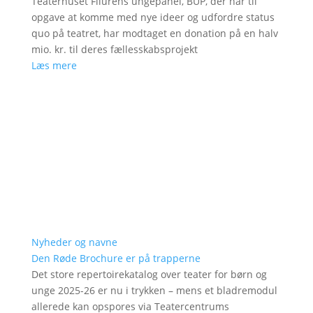
Teaterhuset Filurens ungepanel, BUP, der har til
opgave at komme med nye ideer og udfordre status
quo på teatret, har modtaget en donation på en halv
mio. kr. til deres fællesskabsprojekt
Læs mere
Nyheder og navne
Den Røde Brochure er på trapperne
Det store repertoirekatalog over teater for børn og
unge 2025-26 er nu i trykken – mens et bladremodul
allerede kan opspores via Teatercentrums