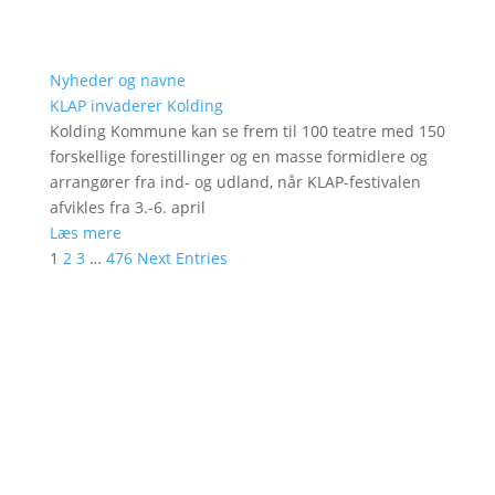
Nyheder og navne
KLAP invaderer Kolding
Kolding Kommune kan se frem til 100 teatre med 150
forskellige forestillinger og en masse formidlere og
arrangører fra ind- og udland, når KLAP-festivalen
afvikles fra 3.-6. april
Læs mere
1
2
3
…
476
Next Entries