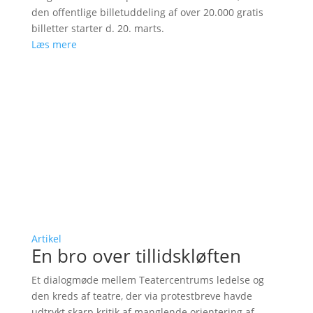
den offentlige billetuddeling af over 20.000 gratis
billetter starter d. 20. marts.
Læs mere
Artikel
En bro over tillidskløften
Et dialogmøde mellem Teatercentrums ledelse og
den kreds af teatre, der via protestbreve havde
udtrykt skarp kritik af manglende orientering af