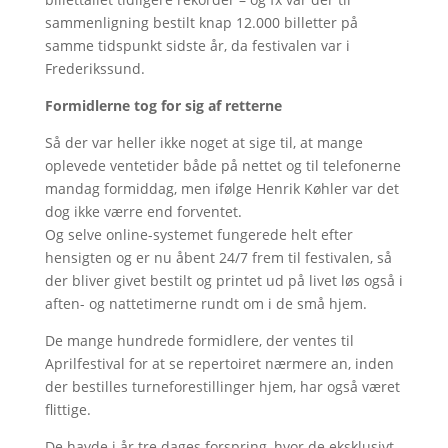
sammenligning bestilt knap 12.000 billetter på
samme tidspunkt sidste år, da festivalen var i
Frederikssund.
Formidlerne tog for sig af retterne
Så der var heller ikke noget at sige til, at mange
oplevede ventetider både på nettet og til telefonerne
mandag formiddag, men ifølge Henrik Køhler var det
dog ikke værre end forventet.
Og selve online-systemet fungerede helt efter
hensigten og er nu åbent 24/7 frem til festivalen, så
der bliver givet bestilt og printet ud på livet løs også i
aften- og nattetimerne rundt om i de små hjem.
De mange hundrede formidlere, der ventes til
Aprilfestival for at se repertoiret nærmere an, inden
der bestilles turneforestillinger hjem, har også været
flittige.
De havde i år tre dages forspring, hvor de eksklusivt