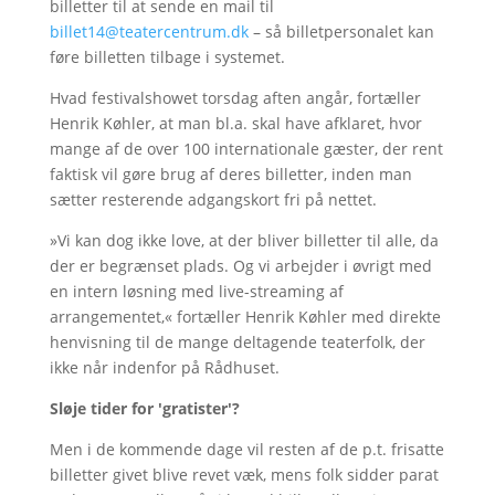
billetter til at sende en mail til
billet14@teatercentrum.dk
– så billetpersonalet kan
føre billetten tilbage i systemet.
Hvad festivalshowet torsdag aften angår, fortæller
Henrik Køhler, at man bl.a. skal have afklaret, hvor
mange af de over 100 internationale gæster, der rent
faktisk vil gøre brug af deres billetter, inden man
sætter resterende adgangskort fri på nettet.
»Vi kan dog ikke love, at der bliver billetter til alle, da
der er begrænset plads. Og vi arbejder i øvrigt med
en intern løsning med live-streaming af
arrangementet,« fortæller Henrik Køhler med direkte
henvisning til de mange deltagende teaterfolk, der
ikke når indenfor på Rådhuset.
Sløje tider for 'gratister'?
Men i de kommende dage vil resten af de p.t. frisatte
billetter givet blive revet væk, mens folk sidder parat