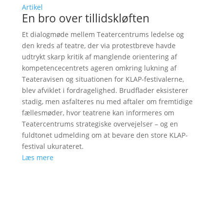
Artikel
En bro over tillidskløften
Et dialogmøde mellem Teatercentrums ledelse og
den kreds af teatre, der via protestbreve havde
udtrykt skarp kritik af manglende orientering af
kompetencecentrets ageren omkring lukning af
Teateravisen og situationen for KLAP-festivalerne,
blev afviklet i fordragelighed. Brudflader eksisterer
stadig, men asfalteres nu med aftaler om fremtidige
fællesmøder, hvor teatrene kan informeres om
Teatercentrums strategiske overvejelser – og en
fuldtonet udmelding om at bevare den store KLAP-
festival ukurateret.
Læs mere