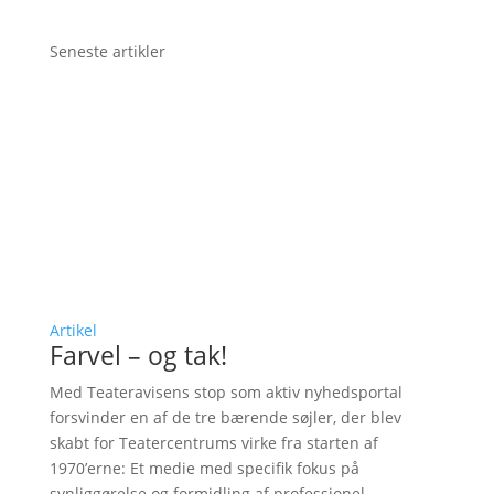
Seneste artikler
Artikel
Farvel – og tak!
Med Teateravisens stop som aktiv nyhedsportal
forsvinder en af de tre bærende søjler, der blev
skabt for Teatercentrums virke fra starten af
1970’erne: Et medie med specifik fokus på
synliggørelse og formidling af professionel