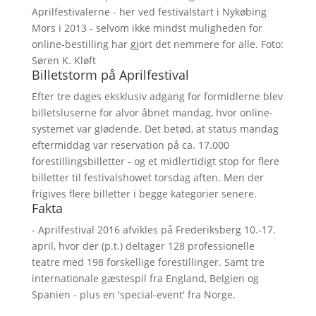
Aprilfestivalerne - her ved festivalstart i Nykøbing
Mors i 2013 - selvom ikke mindst muligheden for
online-bestilling har gjort det nemmere for alle. Foto:
Søren K. Kløft
Billetstorm på Aprilfestival
Efter tre dages eksklusiv adgang for formidlerne blev
billetsluserne for alvor åbnet mandag, hvor online-
systemet var glødende. Det betød, at status mandag
eftermiddag var reservation på ca. 17.000
forestillingsbilletter - og et midlertidigt stop for flere
billetter til festivalshowet torsdag aften. Men der
frigives flere billetter i begge kategorier senere.
Fakta
- Aprilfestival 2016 afvikles på Frederiksberg 10.-17.
april, hvor der (p.t.) deltager 128 professionelle
teatre med 198 forskellige forestillinger. Samt tre
internationale gæstespil fra England, Belgien og
Spanien - plus en 'special-event' fra Norge.