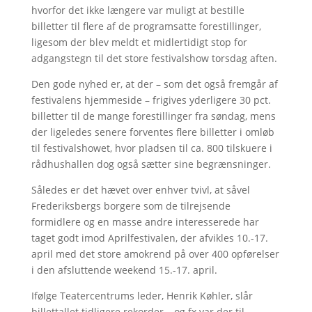
hvorfor det ikke længere var muligt at bestille
billetter til flere af de programsatte forestillinger,
ligesom der blev meldt et midlertidigt stop for
adgangstegn til det store festivalshow torsdag aften.
Den gode nyhed er, at der – som det også fremgår af
festivalens hjemmeside – frigives yderligere 30 pct.
billetter til de mange forestillinger fra søndag, mens
der ligeledes senere forventes flere billetter i omløb
til festivalshowet, hvor pladsen til ca. 800 tilskuere i
rådhushallen dog også sætter sine begrænsninger.
Således er det hævet over enhver tvivl, at såvel
Frederiksbergs borgere som de tilrejsende
formidlere og en masse andre interesserede har
taget godt imod Aprilfestivalen, der afvikles 10.-17.
april med det store amokrend på over 400 opførelser
i den afsluttende weekend 15.-17. april.
Ifølge Teatercentrums leder, Henrik Køhler, slår
billettallet tidligere rekorder – og fx var der til