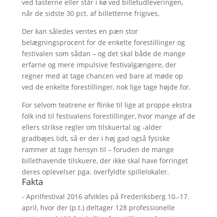
ved tasterne eller står i kø ved billetudleveringen,
når de sidste 30 pct. af billetterne frigives.
Der kan således ventes en pæn stor
belægningsprocent for de enkelte forestillinger og
festivalen som sådan – og det skal både de mange
erfarne og mere impulsive festivalgængere, der
regner med at tage chancen ved bare at møde op
ved de enkelte forestillinger, nok lige tage højde for.
For selvom teatrene er flinke til lige at proppe ekstra
folk ind til festivalens forestillinger, hvor mange af de
ellers strikse regler om tilskuertal og -alder
gradbøjes lidt, så er der i høj gad også fysiske
rammer at tage hensyn til – foruden de mange
billethavende tilskuere, der ikke skal have forringet
deres oplevelser pga. overfyldte spillelokaler.
Fakta
- Aprilfestival 2016 afvikles på Frederiksberg 10.-17.
april, hvor der (p.t.) deltager 128 professionelle