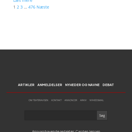
Læs mere
1
2
3
…
476
Næste
ARTIKLER
ANMELDELSER
NYHEDER OG NAVNE
DEBAT
OM TEATERAVISEN
KONTAKT
ANNONCER
ARKIV
NYHEDSMAIL
Ansvarshavende redaktør: Carsten Jensen