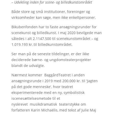
– Udvikling inden for scene- og billedkunstområdet
Både store og små institutioner, foreninger og
virksomheder kan søge, men ikke enkeltpersoner.
Bikubenfonden har to faste ansøgningsrunder for
scenekunst og billedkunst. I maj 2020 bevilgede man
således i alt 2.1147.500 til scenekunstområdet – og
1.019.193 kr. til billedkunstområdet.
Ser man på de seneste tildelinger, er der ikke
deciderede børne- og ungdomsteaterprojekter
blandt de udvalgte.
Nærmest kommer BaggårdTeatret i anden
ansøgningsrunde i 2019 med 200.000 kr. til 'Jagten
på det gode menneske', hvor teatret
eksperimenterede med en ny, symbolistisk
iscenesættelsesmetode til et
nyskrevet musikdramatisk teaterstykke om
forfatteren Karin Michaëlis, med tekst af Julie Maj