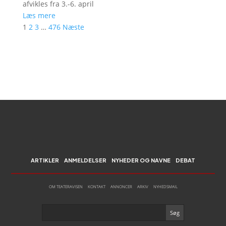
afvikles fra 3.-6. april
Læs mere
1
2
3
…
476
Næste
ARTIKLER
ANMELDELSER
NYHEDER OG NAVNE
DEBAT
OM TEATERAVISEN
KONTAKT
ANNONCER
ARKIV
NYHEDSMAIL