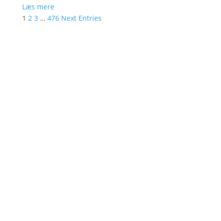
Læs mere
1
2
3
…
476
Next Entries