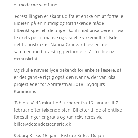
et moderne samfund.
'Forestillingen er skabt ud fra et ønske om at fortælle
Bibelen på en nutidig og forfriskende måde –
tiltænkt specielt de unge i konfirmationsalderen – via
teatrets performative og visuelle virkemidler', lyder
det fra instruktør Nanna Graugård Jessen, der
sammen med præst og performer står for ide og
manuskript.
Og skulle navnet lyde bekendt for enkelte læsere, så
er det ganske rigtig også den Nanna, der var lokal
projektleder for Aprilfestival 2018 i Syddjurs
Kommune.
'Biblen på 45 minutter' turnerer fra 16. januar til 7.
februar efter følgende plan. Billetter til de offentlige
forestillinger er gratis og kan rekvireres via
billet@detandetscenarie.dk
Søborg Kirke: 15. jan – Bistrup Kirke: 16. jan –