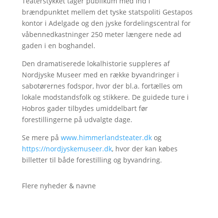
Teaterstykket tager publikum med ind i
brændpunktet mellem det tyske statspoliti Gestapos
kontor i Adelgade og den jyske fordelingscentral for
våbennedkastninger 250 meter længere nede ad
gaden i en boghandel.
Den dramatiserede lokalhistorie suppleres af
Nordjyske Museer med en række byvandringer i
sabotørernes fodspor, hvor der bl.a. fortælles om
lokale modstandsfolk og stikkere. De guidede ture i
Hobros gader tilbydes umiddelbart før
forestillingerne på udvalgte dage.
Se mere på
www.himmerlandsteater.dk
og
https://nordjyskemuseer.dk
, hvor der kan købes
billetter til både forestilling og byvandring.
Flere nyheder & navne