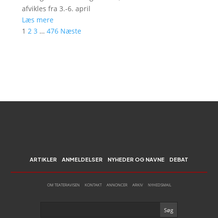
afvikles fra 3.-6. april
Læs mere
1
2
3
…
476
Næste
ARTIKLER
ANMELDELSER
NYHEDER OG NAVNE
DEBAT
OM TEATERAVISEN
KONTAKT
ANNONCER
ARKIV
NYHEDSMAIL