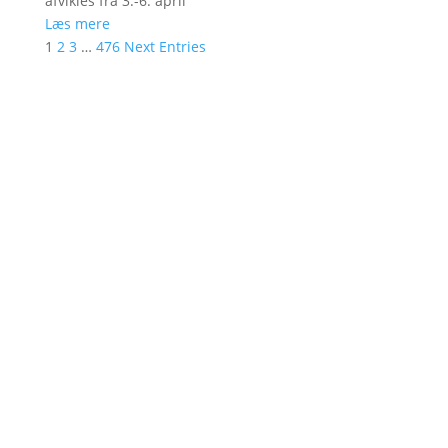
afvikles fra 3.-6. april
Læs mere
1
2
3
…
476
Next Entries