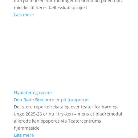
quo på teatret, har modtaget en donation på en halv
mio. kr. til deres fællesskabsprojekt
Læs mere
Nyheder og navne
Den Røde Brochure er på trapperne
Det store repertoirekatalog over teater for børn og
unge 2025-26 er nu i trykken – mens et bladremodul
allerede kan opspores via Teatercentrums
hjemmeside
Læs mere