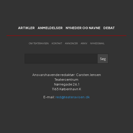
ARTIKLER
ANMELDELSER
NYHEDER OG NAVNE
DEBAT
OM TEATERAVISEN
KONTAKT
ANNONCER
ARKIV
NYHEDSMAIL
Ansvarshavende redaktør: Carsten Jensen
Teatercentrum
Nørregade 26,1
1165 København K
E-mail:
red@teateravisen.dk