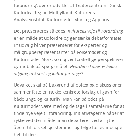
forandring’, der er udviklet af Teatercentrum, Dansk
Kulturliv, Region Midtjylland, Kulturens
Analyseinstitut, Kulturmødet Mors og Applaus.
Det præsenteres således:
Kulturens veje til Forandring
er en måde at udfordre og gentænke debatformatet.
Et udvalg bliver præsenteret for eksperter og
målgrupperepræsentanter på Folkemødet og
Kulturmødet Mors, som giver forskellige perspektiver
og indblik på spørgsmålet:
Hvordan skaber vi bedre
adgang til kunst og kultur for unge?
Udvalget skal på baggrund af oplæg og diskussioner
sammenfatte en række konkrete forslag til gavn for
både unge og kulturliv. Man kan således på
Kulturmødet være med og deltage i samtalerne for at
finde nye veje til forandring. Initiativtagerne håber at
rykke ved den måde, man debatterer ved at lytte
åbent til forskellige stemmer og følge fælles indsigter
helt til dørs.