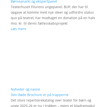
Børneanarki og ekspertpanel
Teaterhuset Filurens ungepanel, BUP, der har til
opgave at komme med nye ideer og udfordre status
quo på teatret, har modtaget en donation på en halv
mio. kr. til deres fællesskabsprojekt
Læs mere
Nyheder og navne
Den Røde Brochure er på trapperne
Det store repertoirekatalog over teater for børn og
unge 2025-26 er nu i trykken – mens et bladremodul