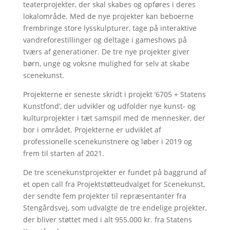
teaterprojekter, der skal skabes og opføres i deres
lokalområde. Med de nye projekter kan beboerne
frembringe store lysskulpturer, tage på interaktive
vandreforestillinger og deltage i gameshows på
tværs af generationer. De tre nye projekter giver
børn, unge og voksne mulighed for selv at skabe
scenekunst.
Projekterne er seneste skridt i projekt ’6705 + Statens
Kunstfond’, der udvikler og udfolder nye kunst- og
kulturprojekter i tæt samspil med de mennesker, der
bor i området. Projekterne er udviklet af
professionelle scenekunstnere og løber i 2019 og
frem til starten af 2021.
De tre scenekunstprojekter er fundet på baggrund af
et open call fra Projektstøtteudvalget for Scenekunst,
der sendte fem projekter til repræsentanter fra
Stengårdsvej, som udvalgte de tre endelige projekter,
der bliver støttet med i alt 955.000 kr. fra Statens