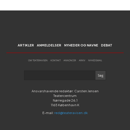
ARTIKLER
ANMELDELSER
NYHEDER OG NAVNE
DEBAT
OM TEATERAVISEN
KONTAKT
ANNONCER
ARKIV
NYHEDSMAIL
Ansvarshavende redaktør: Carsten Jensen
Teatercentrum
Nørregade 26,1
1165 København K
E-mail:
red@teateravisen.dk