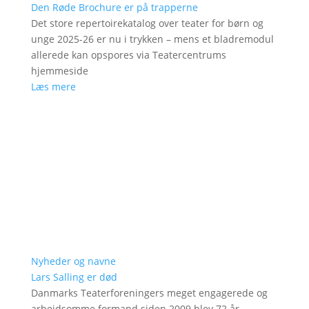
Den Røde Brochure er på trapperne
Det store repertoirekatalog over teater for børn og
unge 2025-26 er nu i trykken – mens et bladremodul
allerede kan opspores via Teatercentrums
hjemmeside
Læs mere
Nyheder og navne
Lars Salling er død
Danmarks Teaterforeningers meget engagerede og
arbejdsomme formand siden 2009 blev 72 år