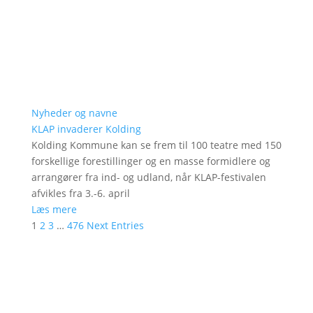
Nyheder og navne
KLAP invaderer Kolding
Kolding Kommune kan se frem til 100 teatre med 150
forskellige forestillinger og en masse formidlere og
arrangører fra ind- og udland, når KLAP-festivalen
afvikles fra 3.-6. april
Læs mere
1
2
3
…
476
Next Entries