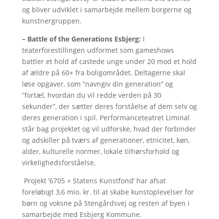
og bliver udviklet i samarbejde mellem borgerne og
kunstnergruppen.
– Battle of the Generations Esbjerg:
I
teaterforestillingen udformet som gameshows
battler et hold af castede unge under 20 mod et hold
af ældre på 60+ fra boligområdet. Deltagerne skal
løse opgaver, som ”navngiv din generation” og
”fortæl, hvordan du vil redde verden på 30
sekunder”, der sætter deres forståelse af dem selv og
deres generation i spil. Performanceteatret Liminal
står bag projektet og vil udforske, hvad der forbinder
og adskiller på tværs af generationer, etnicitet, køn,
alder, kulturelle normer, lokale tilhørsforhold og
virkelighedsforståelse.
Projekt ’6705 + Statens Kunstfond’ har afsat
foreløbigt 3,6 mio. kr. til at skabe kunstoplevelser for
børn og voksne på Stengårdsvej og resten af byen i
samarbejde med Esbjerg Kommune.