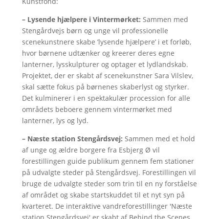
Kunstfond:
– Lysende hjælpere i Vintermørket:
Sammen med
Stengårdvejs børn og unge vil professionelle
scenekunstnere skabe ’lysende hjælpere’ i et forløb,
hvor børnene udtænker og kreerer deres egne
lanterner, lysskulpturer og optager et lydlandskab.
Projektet, der er skabt af scenekunstner Sara Vilslev,
skal sætte fokus på børnenes skaberlyst og styrker.
Det kulminerer i en spektakulær procession for alle
områdets beboere gennem vintermørket med
lanterner, lys og lyd.
– Næste station Stengårdsvej:
Sammen med et hold
af unge og ældre borgere fra Esbjerg Ø vil
forestillingen guide publikum gennem fem stationer
på udvalgte steder på Stengårdsvej. Forestillingen vil
bruge de udvalgte steder som trin til en ny forståelse
af området og skabe startskuddet til et nyt syn på
kvarteret. De interaktive vandreforestillinger 'Næste
station Stengårdsvej' er skabt af Behind the Scenes