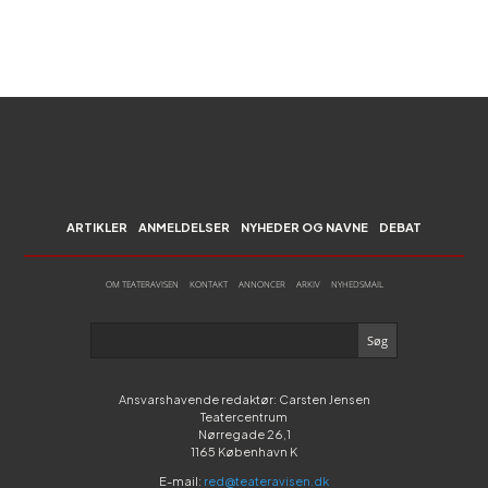
ARTIKLER
ANMELDELSER
NYHEDER OG NAVNE
DEBAT
OM TEATERAVISEN
KONTAKT
ANNONCER
ARKIV
NYHEDSMAIL
Ansvarshavende redaktør: Carsten Jensen
Teatercentrum
Nørregade 26,1
1165 København K
E-mail:
red@teateravisen.dk