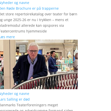
Nyheder og navne
Den Røde Brochure er på trapperne
Det store repertoirekatalog over teater for børn
og unge 2025-26 er nu i trykken – mens et
bladremodul allerede kan opspores via
Teatercentrums hjemmeside
Læs mere
Nyheder og navne
Lars Salling er død
Danmarks Teaterforeningers meget
engagerede og arbejdsomme formand siden