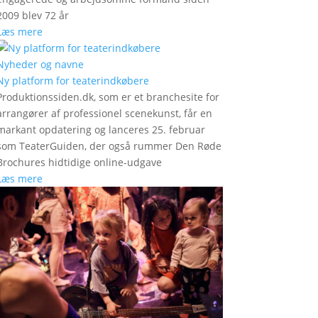
2009 blev 72 år
Læs mere
Nyheder og navne
Ny platform for teaterindkøbere
Produktionssiden.dk, som er et branchesite for
arrangører af professionel scenekunst, får en
markant opdatering og lanceres 25. februar
som TeaterGuiden, der også rummer Den Røde
Brochures hidtidige online-udgave
Læs mere