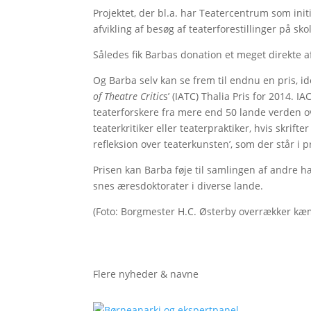
Projektet, der bl.a. har Teatercentrum som initi
afvikling af besøg af teaterforestillinger på sk
Således fik Barbas donation et meget direkte a
Og Barba selv kan se frem til endnu en pris, id
of Theatre Critic
s’ (IATC) Thalia Pris for 2014. I
teaterforskere fra mere end 50 lande verden ove
teaterkritiker eller teaterpraktiker, hvis skrift
refleksion over teaterkunsten’, som der står i
Prisen kan Barba føje til samlingen af andre 
snes æresdoktorater i diverse lande.
(Foto: Borgmester H.C. Østerby overrækker kæmp
Flere nyheder & navne