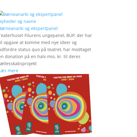
Nyheder og navne
Børneanarki og ekspertpanel
Teaterhuset Filurens ungepanel, BUP, der har
til opgave at komme med nye ideer og
udfordre status quo på teatret, har modtaget
en donation på en halv mio. kr. til deres
fællesskabsprojekt
Læs mere