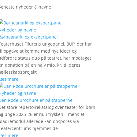
Seneste nyheder & navne
Nyheder og navne
Børneanarki og ekspertpanel
Teaterhuset Filurens ungepanel, BUP, der har
til opgave at komme med nye ideer og
udfordre status quo på teatret, har modtaget
en donation på en halv mio. kr. til deres
fællesskabsprojekt
Læs mere
Nyheder og navne
Den Røde Brochure er på trapperne
Det store repertoirekatalog over teater for børn
og unge 2025-26 er nu i trykken – mens et
bladremodul allerede kan opspores via
Teatercentrums hjemmeside
Læs mere