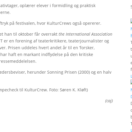
ativtager, oplærer elever i formidling og praktisk
olerne.
ftryk på festivalen, hvor KulturCrews også opererer.
et han til oktober får overrakt
the International Association
ACT er en forening af teaterkritikere, teaterjournalister og
r. Prisen uddeles hvert andet år til en ’forsker,
er har haft en markant indflydelse på den kritiske
 pressemeddelelsen.
hædersbeviser, herunder Sonning Prisen (2000) og en halv
echeck til KulturCrew. Foto: Søren K. Kløft)
(caj)