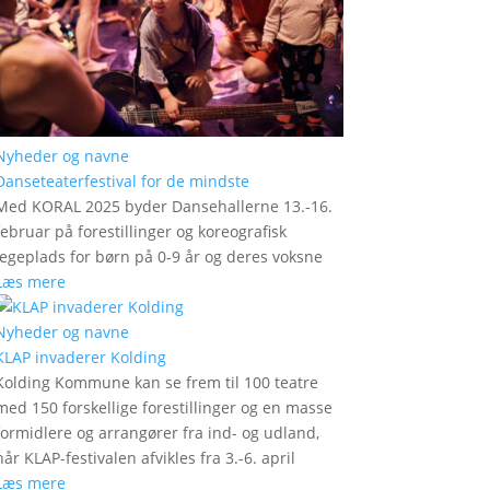
Nyheder og navne
Danseteaterfestival for de mindste
Med KORAL 2025 byder Dansehallerne 13.-16.
februar på forestillinger og koreografisk
legeplads for børn på 0-9 år og deres voksne
Læs mere
Nyheder og navne
KLAP invaderer Kolding
Kolding Kommune kan se frem til 100 teatre
med 150 forskellige forestillinger og en masse
formidlere og arrangører fra ind- og udland,
når KLAP-festivalen afvikles fra 3.-6. april
Læs mere