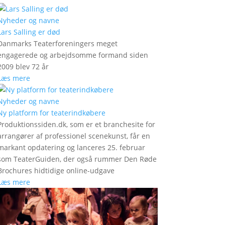
Nyheder og navne
Lars Salling er død
Danmarks Teaterforeningers meget
engagerede og arbejdsomme formand siden
2009 blev 72 år
Læs mere
Nyheder og navne
Ny platform for teaterindkøbere
Produktionssiden.dk, som er et branchesite for
arrangører af professionel scenekunst, får en
markant opdatering og lanceres 25. februar
som TeaterGuiden, der også rummer Den Røde
Brochures hidtidige online-udgave
Læs mere