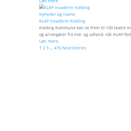
Læs mere
Nyheder og navne
KLAP invaderer Kolding
Kolding Kommune kan se frem til 100 teatre me
og arrangører fra ind- og udland, når KLAP-festi
Læs mere
1
2
3
…
476
Next Entries