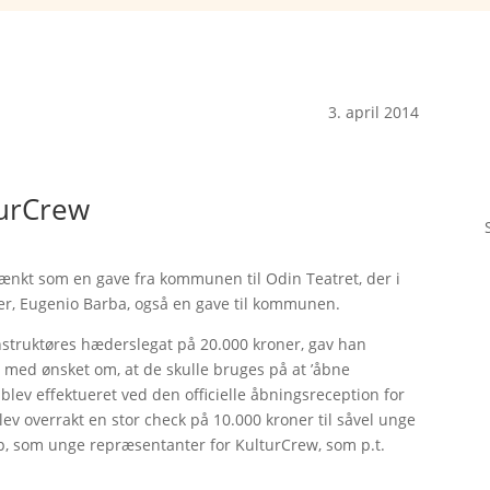
3. april 2014
turCrew
 tænkt som en gave fra kommunen til Odin Teatret, der i
eder, Eugenio Barba, også en gave til kommunen.
instruktøres hæderslegat på 20.000 kroner, gav han
med ønsket om, at de skulle bruges på at ’åbne
 blev effektueret ved den officielle åbningsreception for
lev overrakt en stor check på 10.000 kroner til såvel unge
ap, som unge repræsentanter for KulturCrew, som p.t.