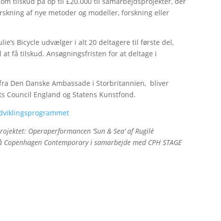
m tilskud på op til £20.000 til samarbejdsprojekter, der
rskning af nye metoder og modeller, forskning eller
ie’s Bicycle udvælger i alt 20 deltagere til første del,
il at få tilskud. Ansøgningsfristen for at deltage i
fra Den Danske Ambassade i Storbritannien, bliver
ts Council England og Statens Kunstfond.
 udviklingsprogrammet
e projektet: Operaperformancen ‘Sun & Sea’ af Rugilė
ė på Copenhagen Contemporary i samarbejde med CPH STAGE