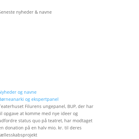
Seneste nyheder & navne
Nyheder og navne
Børneanarki og ekspertpanel
Teaterhuset Filurens ungepanel, BUP, der har
til opgave at komme med nye ideer og
udfordre status quo på teatret, har modtaget
en donation på en halv mio. kr. til deres
fællesskabsprojekt