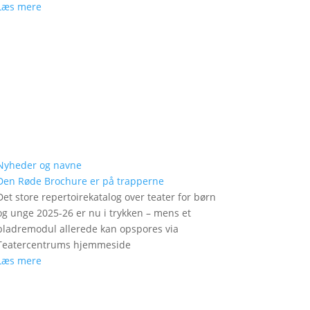
Læs mere
Nyheder og navne
Den Røde Brochure er på trapperne
Det store repertoirekatalog over teater for børn
og unge 2025-26 er nu i trykken – mens et
bladremodul allerede kan opspores via
Teatercentrums hjemmeside
Læs mere