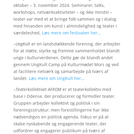
oktober – 3. november 2024. Seminarer, talks,
workshops, netværksaktiviteter – og ikke mindst –
teater var med et at bringe folk sammen og i dialog
med hinanden om kunst i almindelighed og teater i
særdeleshed.
Læs mere om festivalen her…
–
UngKult
er en landsdækkende forening, der arbejder
for at støtte, styrke og fremme sammenholdet blandt
unge i kulturverdenen. Dette gør de blandt andet
gennem UngKult Camp på Kulturmødet Mors og ved
at facilitere netværk og samarbejde på tværs af
landet.
Læs mere om UngKult her…
–
Teaterkollektivet AFKOM
er et teaterkollektiv med
base i Odense, der producerer og formidler teater.
Gruppen arbejder kollektivt og politisk i sin
foreningsstruktur, men forestillingerne har ikke
nødvendigvis en politisk agenda. Fokus er på at
skabe nyskabende og engagerende teater, der
udfordrer og engagerer publikum på tværs af