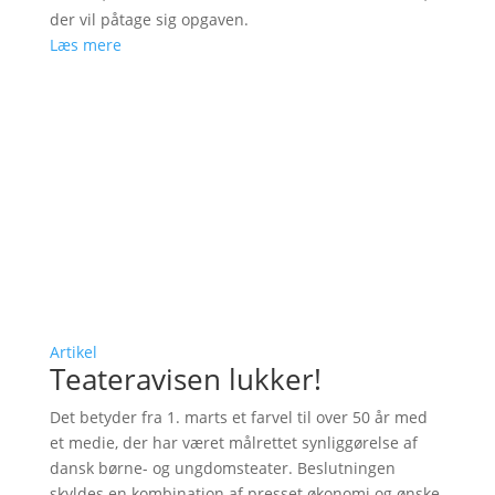
der vil påtage sig opgaven.
Læs mere
Artikel
Teateravisen lukker!
Det betyder fra 1. marts et farvel til over 50 år med
et medie, der har været målrettet synliggørelse af
dansk børne- og ungdomsteater. Beslutningen
skyldes en kombination af presset økonomi og ønske