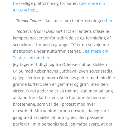
forskellige platforme og formater.
Læs mere om
AFKOM her…
–
Tønder Teater
– læs mere om teaterforeningen
her…
–
Teatercentrum i Danmark
(TC) er landets officielle
kompetencecenter for udbredelse og formidling af
scenekunst for børn og unge. TC er en selvejende
institution under Kulturministeriet.
Læs mere om
Teatercentrum her…
Jeg tager et tidligt tog fra Odense station klokken
04:56 mod Københavns Lufthavn. Byen sover stadig,
og jeg slentrer gennem Odenses gader med min lille
grønne kuffert. Den er gammel og grim, men den
virker. Fordi gaderne er så tomme, kan man på lang
afstand høre kuffertens små hjul bumle hen over
brostenene, som var de i protest mod hver
ujævnhed. Min veninde Anna nævnte, da jeg var i
gang med at pakke, at hun synes, den passede
perfekt til min personlighed. Jeg måtte svare, at det