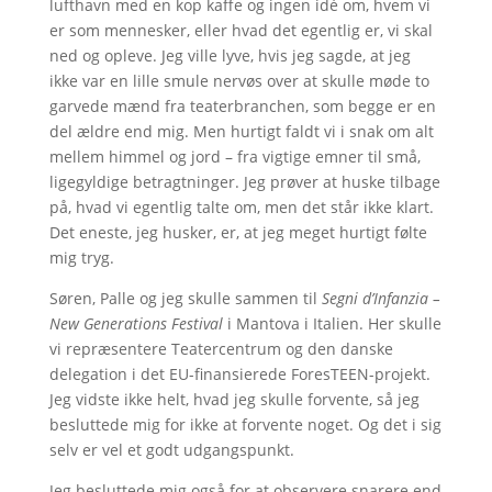
lufthavn med en kop kaffe og ingen idé om, hvem vi
er som mennesker, eller hvad det egentlig er, vi skal
ned og opleve. Jeg ville lyve, hvis jeg sagde, at jeg
ikke var en lille smule nervøs over at skulle møde to
garvede mænd fra teaterbranchen, som begge er en
del ældre end mig. Men hurtigt faldt vi i snak om alt
mellem himmel og jord – fra vigtige emner til små,
ligegyldige betragtninger. Jeg prøver at huske tilbage
på, hvad vi egentlig talte om, men det står ikke klart.
Det eneste, jeg husker, er, at jeg meget hurtigt følte
mig tryg.
Søren, Palle og jeg skulle sammen til
Segni d’Infanzia –
New Generations Festival
i Mantova i Italien. Her skulle
vi repræsentere Teatercentrum og den danske
delegation i det EU-finansierede ForesTEEN-projekt.
Jeg vidste ikke helt, hvad jeg skulle forvente, så jeg
besluttede mig for ikke at forvente noget. Og det i sig
selv er vel et godt udgangspunkt.
Jeg besluttede mig også for at observere snarere end