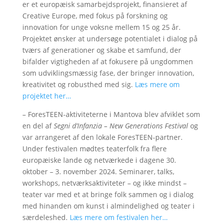
er et europæisk samarbejdsprojekt, finansieret af
Creative Europe, med fokus på forskning og
innovation for unge voksne mellem 15 og 25 år.
Projektet ønsker at undersøge potentialet i dialog på
tværs af generationer og skabe et samfund, der
bifalder vigtigheden af at fokusere på ungdommen
som udviklingsmæssig fase, der bringer innovation,
kreativitet og robusthed med sig.
Læs mere om
projektet her…
– ForesTEEN-aktiviteterne i Mantova blev afviklet som
en del af
Segni d’Infanzia – New Generations Festival
og
var arrangeret af den lokale ForesTEEN-partner.
Under festivalen mødtes teaterfolk fra flere
europæiske lande og netværkede i dagene 30.
oktober – 3. november 2024. Seminarer, talks,
workshops, netværksaktiviteter – og ikke mindst –
teater var med et at bringe folk sammen og i dialog
med hinanden om kunst i almindelighed og teater i
særdeleshed.
Læs mere om festivalen her…