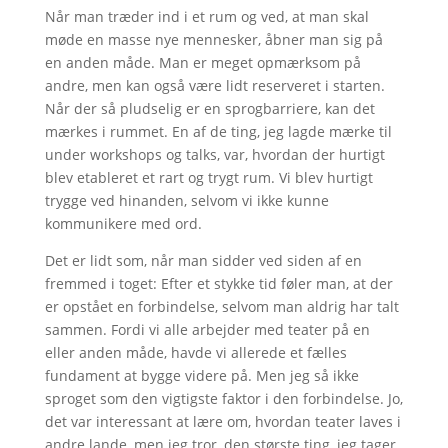
Når man træder ind i et rum og ved, at man skal
møde en masse nye mennesker, åbner man sig på
en anden måde. Man er meget opmærksom på
andre, men kan også være lidt reserveret i starten.
Når der så pludselig er en sprogbarriere, kan det
mærkes i rummet. En af de ting, jeg lagde mærke til
under workshops og talks, var, hvordan der hurtigt
blev etableret et rart og trygt rum. Vi blev hurtigt
trygge ved hinanden, selvom vi ikke kunne
kommunikere med ord.
Det er lidt som, når man sidder ved siden af en
fremmed i toget: Efter et stykke tid føler man, at der
er opstået en forbindelse, selvom man aldrig har talt
sammen. Fordi vi alle arbejder med teater på en
eller anden måde, havde vi allerede et fælles
fundament at bygge videre på. Men jeg så ikke
sproget som den vigtigste faktor i den forbindelse. Jo,
det var interessant at lære om, hvordan teater laves i
andre lande, men jeg tror, den største ting, jeg tager