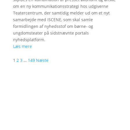
om en ny kommunikationsstrategi hos udgiverne
Teatercentrum, der samtidig melder ud om et nyt
samarbejde med ISCENE, som skal samle
formidlingen af nyhedsstof om børne- og
ungdomsteater på sidstnævnte portals
nyhedsplatform.
Læs mere
1
2
3
…
149
Næste