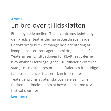
Artikel
En bro over tillidskløften
Et dialogmøde mellem Teatercentrums ledelse og
den kreds af teatre, der via protestbreve havde
udtrykt skarp kritik af manglende orientering af
kompetencecentrets ageren omkring lukning af
Teateravisen og situationen for KLAP-festivalerne,
blev afviklet i fordragelighed. Brudflader eksisterer
stadig, men asfalteres nu med aftaler om fremtidige
fællesmøder, hvor teatrene kan informeres om
Teatercentrums strategiske overvejelser – og en
fuldtonet udmelding om at bevare den store KLAP-
festival ukurateret.
Læs mere