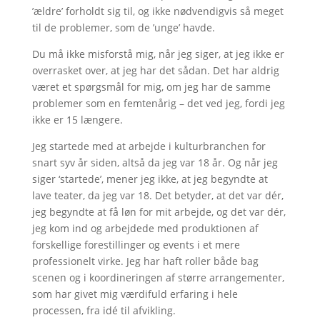
’ældre’ forholdt sig til, og ikke nødvendigvis så meget
til de problemer, som de ’unge’ havde.
Du må ikke misforstå mig, når jeg siger, at jeg ikke er
overrasket over, at jeg har det sådan. Det har aldrig
været et spørgsmål for mig, om jeg har de samme
problemer som en femtenårig – det ved jeg, fordi jeg
ikke er 15 længere.
Jeg startede med at arbejde i kulturbranchen for
snart syv år siden, altså da jeg var 18 år. Og når jeg
siger ‘startede’, mener jeg ikke, at jeg begyndte at
lave teater, da jeg var 18. Det betyder, at det var dér,
jeg begyndte at få løn for mit arbejde, og det var dér,
jeg kom ind og arbejdede med produktionen af
forskellige forestillinger og events i et mere
professionelt virke. Jeg har haft roller både bag
scenen og i koordineringen af større arrangementer,
som har givet mig værdifuld erfaring i hele
processen, fra idé til afvikling.