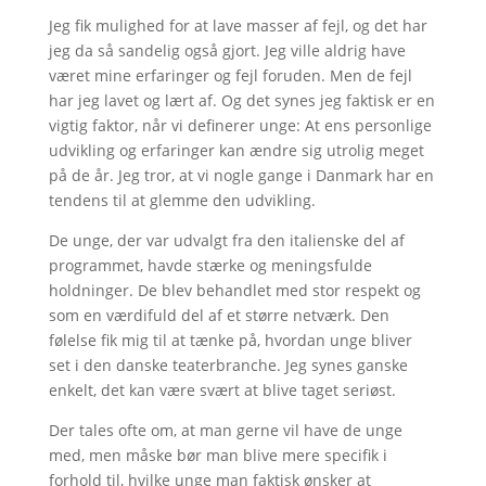
Jeg fik mulighed for at lave masser af fejl, og det har
jeg da så sandelig også gjort. Jeg ville aldrig have
været mine erfaringer og fejl foruden. Men de fejl
har jeg lavet og lært af. Og det synes jeg faktisk er en
vigtig faktor, når vi definerer unge: At ens personlige
udvikling og erfaringer kan ændre sig utrolig meget
på de år. Jeg tror, at vi nogle gange i Danmark har en
tendens til at glemme den udvikling.
De unge, der var udvalgt fra den italienske del af
programmet, havde stærke og meningsfulde
holdninger. De blev behandlet med stor respekt og
som en værdifuld del af et større netværk. Den
følelse fik mig til at tænke på, hvordan unge bliver
set i den danske teaterbranche. Jeg synes ganske
enkelt, det kan være svært at blive taget seriøst.
Der tales ofte om, at man gerne vil have de unge
med, men måske bør man blive mere specifik i
forhold til, hvilke unge man faktisk ønsker at