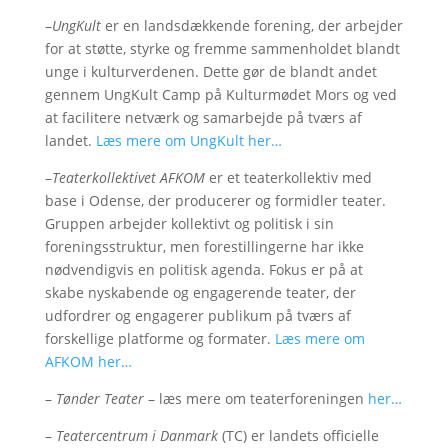
–
UngKult
er en landsdækkende forening, der arbejder
for at støtte, styrke og fremme sammenholdet blandt
unge i kulturverdenen. Dette gør de blandt andet
gennem UngKult Camp på Kulturmødet Mors og ved
at facilitere netværk og samarbejde på tværs af
landet.
Læs mere om UngKult her…
–
Teaterkollektivet AFKOM
er et teaterkollektiv med
base i Odense, der producerer og formidler teater.
Gruppen arbejder kollektivt og politisk i sin
foreningsstruktur, men forestillingerne har ikke
nødvendigvis en politisk agenda. Fokus er på at
skabe nyskabende og engagerende teater, der
udfordrer og engagerer publikum på tværs af
forskellige platforme og formater.
Læs mere om
AFKOM her…
–
Tønder Teater
– læs mere om teaterforeningen
her…
–
Teatercentrum i Danmark
(TC) er landets officielle