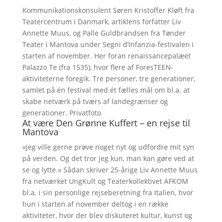
Kommunikationskonsulent Søren Kristoffer Kløft fra
Teatercentrum i Danmark, artiklens forfatter Liv
Annette Muus, og Palle Guldbrandsen fra Tønder
Teater i Mantova under Segni d’Infanzia-festivalen i
starten af november. Her foran renaissancepalæet
Palazzo Te (fra 1535), hvor flere af ForesTEEN-
aktiviteterne foregik. Tre personer, tre generationer,
samlet på én festival med ét fælles mål om bl.a. at
skabe netværk på tværs af landegrænser og
generationer. Privatfoto
At være Den Grønne Kuffert – en rejse til
Mantova
»Jeg ville gerne prøve noget nyt og udfordre mit syn
på verden. Og det tror jeg kun, man kan gøre ved at
se og lytte.« Sådan skriver 25-årige Liv Annette Muus
fra netværket UngKult og Teaterkollektivet AFKOM
bl.a. i sin personlige rejseberetning fra Italien, hvor
hun i starten af november deltog i en række
aktiviteter, hvor der blev diskuteret kultur, kunst og