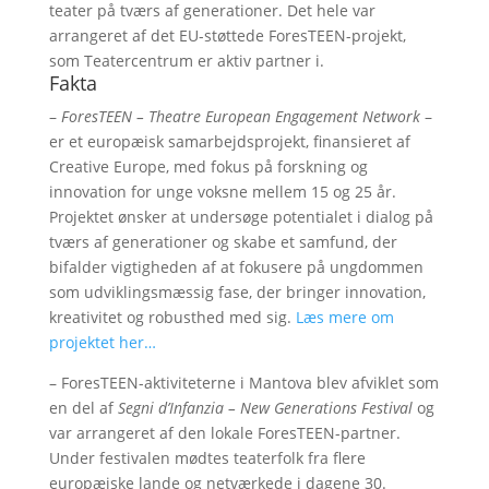
teater på tværs af generationer. Det hele var
arrangeret af det EU-støttede ForesTEEN-projekt,
som Teatercentrum er aktiv partner i.
Fakta
–
ForesTEEN – Theatre European Engagement Network
–
er et europæisk samarbejdsprojekt, finansieret af
Creative Europe, med fokus på forskning og
innovation for unge voksne mellem 15 og 25 år.
Projektet ønsker at undersøge potentialet i dialog på
tværs af generationer og skabe et samfund, der
bifalder vigtigheden af at fokusere på ungdommen
som udviklingsmæssig fase, der bringer innovation,
kreativitet og robusthed med sig.
Læs mere om
projektet her…
– ForesTEEN-aktiviteterne i Mantova blev afviklet som
en del af
Segni d’Infanzia – New Generations Festival
og
var arrangeret af den lokale ForesTEEN-partner.
Under festivalen mødtes teaterfolk fra flere
europæiske lande og netværkede i dagene 30.