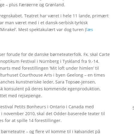
rige – plus Færøerne og Grønland.
 regnskabet. Teatret har været i hele 11 lande, primært
har man været med i et dansk-serbisk-tyrkisk
’Mirakel’. Mest spektakulært var dog turen (
læs
ser forude for de danske børneteaterfolk. Fx. skal Carte
optikum Festival i Nürnberg i Tyskland fra 9.-14.
arts med forestillingen ‘Mit loft under himlen’ til
kulturhuset Courthouse Arts i byen Geelong – en times
lanches kunstneriske leder, Sara Topsøe-Jensen,
isk konsulent på deres kommende egenproduktion,
øttet med rejsepenge.
Festival Petits Bonheurs i Ontario i Canada med
t, i november 2010, skal det Odder-baserede teater til
 for at spille 14 forestillinger.
ørneteatre – og flere vil komme til i kølvandet på