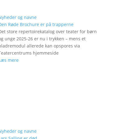
Nyheder og navne
Den Røde Brochure er på trapperne
Det store repertoirekatalog over teater for børn
og unge 2025-26 er nu i trykken – mens et
bladremodul allerede kan opspores via
Teatercentrums hjemmeside
Læs mere
Nyheder og navne
Lars Salling er død