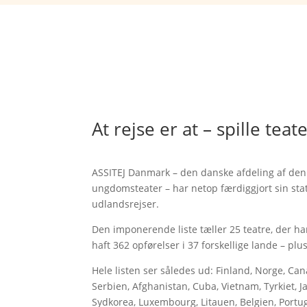
At rejse er at – spille teat
ASSITEJ Danmark – den danske afdeling af den 
ungdomsteater – har netop færdiggjort sin st
udlandsrejser.
Den imponerende liste tæller 25 teatre, der har 
haft 362 opførelser i 37 forskellige lande – p
Hele listen ser således ud: Finland, Norge, Can
Serbien, Afghanistan, Cuba, Vietnam, Tyrkiet, J
Sydkorea, Luxembourg, Litauen, Belgien, Portuga