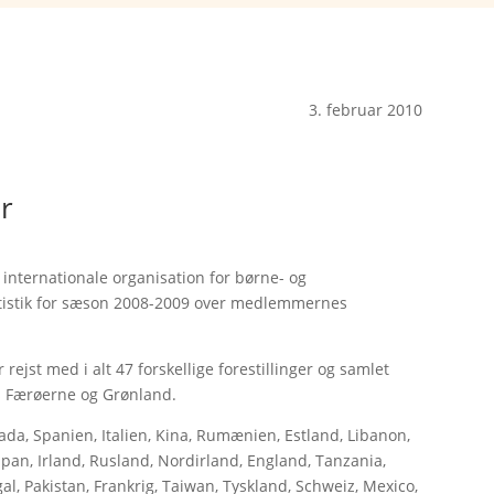
3. februar 2010
er
internationale organisation for børne- og
atistik for sæson 2008-2009 over medlemmernes
rejst med i alt 47 forskellige forestillinger og samlet
lus Færøerne og Grønland.
ada, Spanien, Italien, Kina, Rumænien, Estland, Libanon,
apan, Irland, Rusland, Nordirland, England, Tanzania,
l, Pakistan, Frankrig, Taiwan, Tyskland, Schweiz, Mexico,