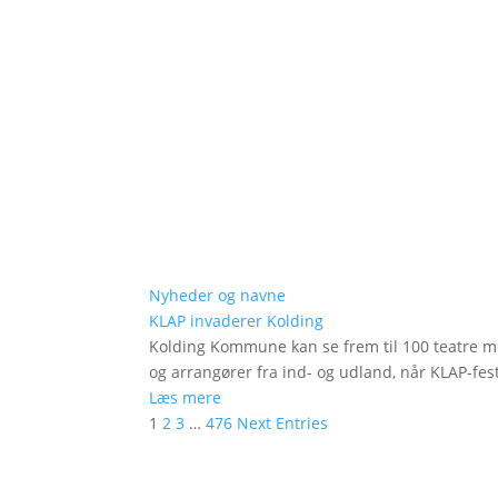
Nyheder og navne
KLAP invaderer Kolding
Kolding Kommune kan se frem til 100 teatre me
og arrangører fra ind- og udland, når KLAP-festi
Læs mere
1
2
3
…
476
Next Entries