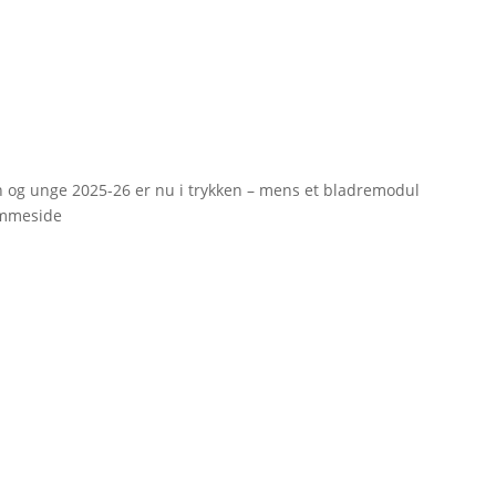
rn og unge 2025-26 er nu i trykken – mens et bladremodul
emmeside