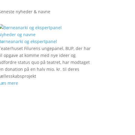
Seneste nyheder & navne
Nyheder og navne
Børneanarki og ekspertpanel
Teaterhuset Filurens ungepanel, BUP, der har
til opgave at komme med nye ideer og
udfordre status quo på teatret, har modtaget
en donation på en halv mio. kr. til deres
fællesskabsprojekt
Læs mere