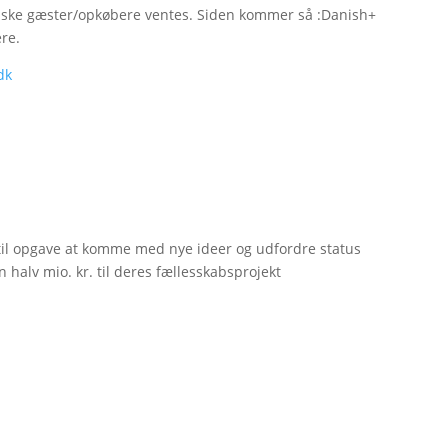
andske gæster/opkøbere ventes. Siden kommer så :Danish+
ere.
dk
til opgave at komme med nye ideer og udfordre status
 halv mio. kr. til deres fællesskabsprojekt