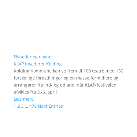
Nyheder og navne
KLAP invaderer Kolding
Kolding Kommune kan se frem til 100 teatre med 150
forskellige forestillinger og en masse formidlere og
arrangører fra ind- og udland, når KLAP-festivalen
afvikles fra 3.-6. april
Læs mere
1
2
3
…
476
Next Entries