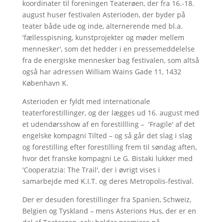
koordinater til foreningen Teaterøen, der fra 16.-18.
august huser festivalen Asterioden, der byder på
teater både ude og inde, alternerende med bl.a.
'fællesspisning, kunstprojekter og møder mellem
mennesker', som det hedder i en pressemeddelelse
fra de energiske mennesker bag festivalen, som altså
også har adressen William Wains Gade 11, 1432
København K.
Asterioden er fyldt med internationale
teaterforestillinger, og der lægges ud 16. august med
et udendørsshow af en forestillling – 'Fragile' af det
engelske kompagni Tilted – og så går det slag i slag
og forestilling efter forestilling frem til søndag aften,
hvor det franske kompagni Le G. Bistaki lukker med
'Cooperatzia: The Trail', der i øvrigt vises i
samarbejde med K.I.T. og deres Metropolis-festival.
Der er desuden forestillinger fra Spanien, Schweiz,
Belgien og Tyskland – mens Asterions Hus, der er en