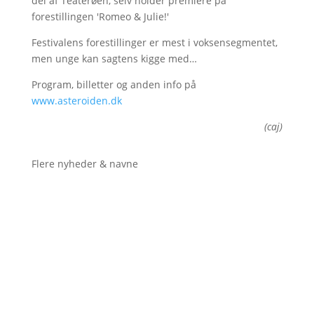
del af Teaterøen, selv holder premiere på
forestillingen 'Romeo & Julie!'
Festivalens forestillinger er mest i voksensegmentet,
men unge kan sagtens kigge med…
Program, billetter og anden info på
www.asteroiden.dk
(caj)
Flere nyheder & navne