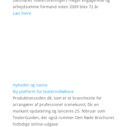
Danmarks Teaterforeningers meget engagerede og
arbejdsomme formand siden 2009 blev 72 år
Læs mere
Nyheder og navne
Ny platform for teaterindkøbere
Produktionssiden.dk, som er et branchesite for
arrangører af professionel scenekunst, får en
markant opdatering og lanceres 25. februar som
TeaterGuiden, der også rummer Den Røde Brochures
hidtidige online-udgave