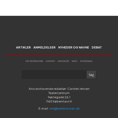
ARTIKLER
ANMELDELSER
NYHEDER OG NAVNE
DEBAT
OM TEATERAVISEN
KONTAKT
ANNONCER
ARKIV
NYHEDSMAIL
Ansvarshavende redaktør: Carsten Jensen
Teatercentrum
Nørregade 26,1
1165 København K
E-mail:
red@teateravisen.dk