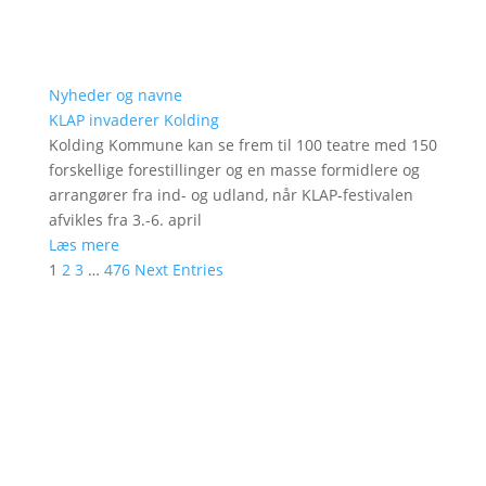
Nyheder og navne
KLAP invaderer Kolding
Kolding Kommune kan se frem til 100 teatre med 150
forskellige forestillinger og en masse formidlere og
arrangører fra ind- og udland, når KLAP-festivalen
afvikles fra 3.-6. april
Læs mere
1
2
3
…
476
Next Entries