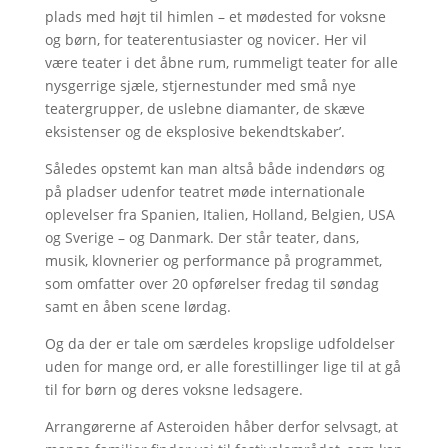
plads med højt til himlen – et mødested for voksne
og børn, for teaterentusiaster og novicer. Her vil
være teater i det åbne rum, rummeligt teater for alle
nysgerrige sjæle, stjernestunder med små nye
teatergrupper, de uslebne diamanter, de skæve
eksistenser og de eksplosive bekendtskaber’.
Således opstemt kan man altså både indendørs og
på pladser udenfor teatret møde internationale
oplevelser fra Spanien, Italien, Holland, Belgien, USA
og Sverige – og Danmark. Der står teater, dans,
musik, klovnerier og performance på programmet,
som omfatter over 20 opførelser fredag til søndag
samt en åben scene lørdag.
Og da der er tale om særdeles kropslige udfoldelser
uden for mange ord, er alle forestillinger lige til at gå
til for børn og deres voksne ledsagere.
Arrangørerne af Asteroiden håber derfor selvsagt, at