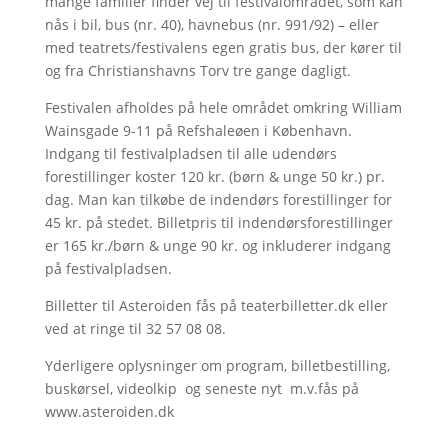
mange familier finder vej til festivalområdet, som kan
nås i bil, bus (nr. 40), havnebus (nr. 991/92) – eller
med teatrets/festivalens egen gratis bus, der kører til
og fra Christianshavns Torv tre gange dagligt.
Festivalen afholdes på hele området omkring William
Wainsgade 9-11 på Refshaleøen i København.
Indgang til festivalpladsen til alle udendørs
forestillinger koster 120 kr. (børn & unge 50 kr.) pr.
dag. Man kan tilkøbe de indendørs forestillinger for
45 kr. på stedet. Billetpris til indendørsforestillinger
er 165 kr./børn & unge 90 kr. og inkluderer indgang
på festivalpladsen.
Billetter til Asteroiden fås på teaterbilletter.dk eller
ved at ringe til 32 57 08 08.
Yderligere oplysninger om program, billetbestilling,
buskørsel, videolkip og seneste nyt m.v.fås på
www.asteroiden.dk