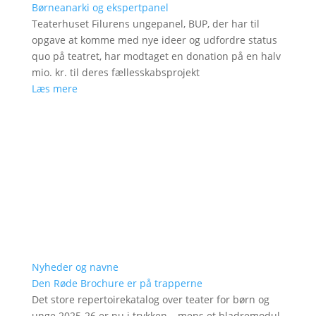
Børneanarki og ekspertpanel
Teaterhuset Filurens ungepanel, BUP, der har til
opgave at komme med nye ideer og udfordre status
quo på teatret, har modtaget en donation på en halv
mio. kr. til deres fællesskabsprojekt
Læs mere
Nyheder og navne
Den Røde Brochure er på trapperne
Det store repertoirekatalog over teater for børn og
unge 2025-26 er nu i trykken – mens et bladremodul