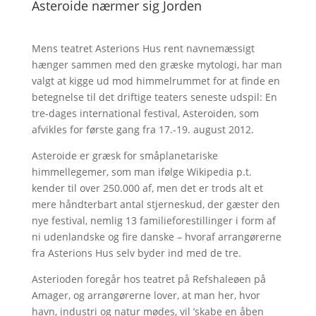
Asteroide nærmer sig Jorden
Mens teatret Asterions Hus rent navnemæssigt
hænger sammen med den græske mytologi, har man
valgt at kigge ud mod himmelrummet for at finde en
betegnelse til det driftige teaters seneste udspil: En
tre-dages international festival, Asteroiden, som
afvikles for første gang fra 17.-19. august 2012.
Asteroide er græsk for småplanetariske
himmellegemer, som man ifølge Wikipedia p.t.
kender til over 250.000 af, men det er trods alt et
mere håndterbart antal stjerneskud, der gæster den
nye festival, nemlig 13 familieforestillinger i form af
ni udenlandske og fire danske – hvoraf arrangørerne
fra Asterions Hus selv byder ind med de tre.
Asterioden foregår hos teatret på Refshaleøen på
Amager, og arrangørerne lover, at man her, hvor
havn, industri og natur mødes, vil ’skabe en åben