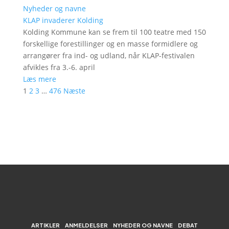
Nyheder og navne
KLAP invaderer Kolding
Kolding Kommune kan se frem til 100 teatre med 150
forskellige forestillinger og en masse formidlere og
arrangører fra ind- og udland, når KLAP-festivalen
afvikles fra 3.-6. april
Læs mere
1
2
3
…
476
Næste
ARTIKLER
ANMELDELSER
NYHEDER OG NAVNE
DEBAT