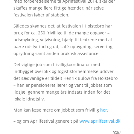
med forberedelserne til Aprilfestival 2014, skal der
skaffes mange flere flittige hænder, når selve
festivalen løber af stabelen.
Således skønnes det, at festivalen i Holstebro har
brug for ca. 250 frivillige til de mange opgaver –
udsmykning, vejvisning, hjælp til teatrene med at
bære udstyr ind og ud, café-opbygning, servering,
oprydning samt anden praktisk assistance.
Det vigtige job som frivilligkoordinator med
indbygget overblik og logistikfornemmelse udover
det sædvanlige er tildelt Henrik Bülow fra Holstebro
– han er pensioneret lærer og vant til jobbet som
ildsjæl gennem mange års indsats inden for det
lokale idrætsliv.
Man kan læse mere om jobbet som frivillig
her
.
– og om Aprilfestival generelt på
www.aprilfestival.dk
(caj)