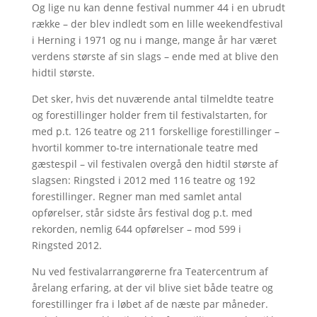
Og lige nu kan denne festival nummer 44 i en ubrudt
række – der blev indledt som en lille weekendfestival
i Herning i 1971 og nu i mange, mange år har været
verdens største af sin slags – ende med at blive den
hidtil største.
Det sker, hvis det nuværende antal tilmeldte teatre
og forestillinger holder frem til festivalstarten, for
med p.t. 126 teatre og 211 forskellige forestillinger –
hvortil kommer to-tre internationale teatre med
gæstespil – vil festivalen overgå den hidtil største af
slagsen: Ringsted i 2012 med 116 teatre og 192
forestillinger. Regner man med samlet antal
opførelser, står sidste års festival dog p.t. med
rekorden, nemlig 644 opførelser – mod 599 i
Ringsted 2012.
Nu ved festivalarrangørerne fra Teatercentrum af
årelang erfaring, at der vil blive siet både teatre og
forestillinger fra i løbet af de næste par måneder.