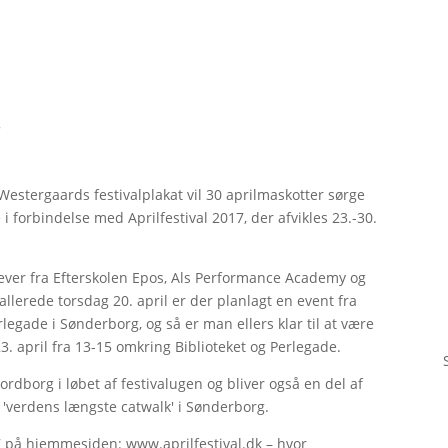
r
 Westergaards festivalplakat vil 30 aprilmaskotter sørge
 forbindelse med Aprilfestival 2017, der afvikles 23.-30.
lever fra Efterskolen Epos, Als Performance Academy og
llerede torsdag 20. april er der planlagt en event fra
egade i Sønderborg, og så er man ellers klar til at være
3. april fra 13-15 omkring Biblioteket og Perlegade.
rdborg i løbet af festivalugen og bliver også en del af
r 'verdens længste catwalk' i Sønderborg.
7 på hjemmesiden: www.aprilfestival.dk – hvor