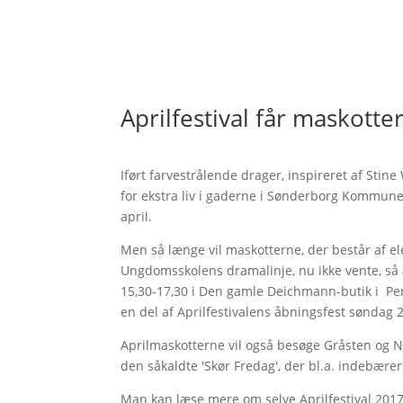
Aprilfestival får maskotte
Iført farvestrålende drager, inspireret af Stine
for ekstra liv i gaderne i Sønderborg Kommune i
april.
Men så længe vil maskotterne, der består af e
Ungdomsskolens dramalinje, nu ikke vente, så a
15,30-17,30 i Den gamle Deichmann-butik i Perl
en del af Aprilfestivalens åbningsfest søndag 2
Aprilmaskotterne vil også besøge Gråsten og No
den såkaldte 'Skør Fredag', der bl.a. indebære
Man kan læse mere om selve Aprilfestival 201