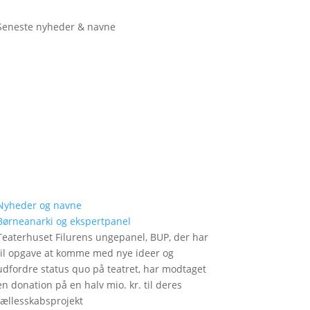
Seneste nyheder & navne
Nyheder og navne
Børneanarki og ekspertpanel
Teaterhuset Filurens ungepanel, BUP, der har
til opgave at komme med nye ideer og
udfordre status quo på teatret, har modtaget
en donation på en halv mio. kr. til deres
fællesskabsprojekt