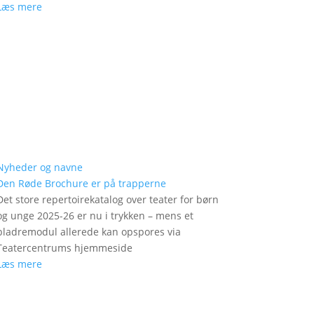
Læs mere
Nyheder og navne
Den Røde Brochure er på trapperne
Det store repertoirekatalog over teater for børn
og unge 2025-26 er nu i trykken – mens et
bladremodul allerede kan opspores via
Teatercentrums hjemmeside
Læs mere