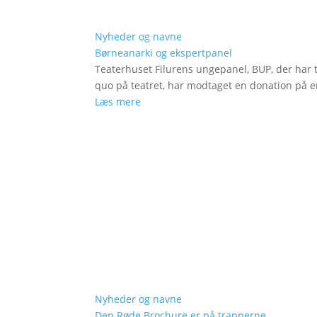
Nyheder og navne
Børneanarki og ekspertpanel
Teaterhuset Filurens ungepanel, BUP, der har 
quo på teatret, har modtaget en donation på en
Læs mere
Nyheder og navne
Den Røde Brochure er på trapperne