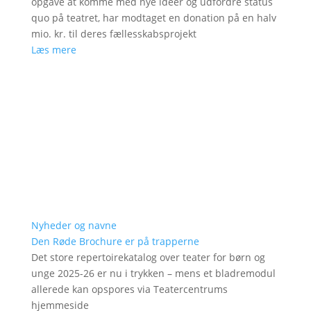
opgave at komme med nye ideer og udfordre status
quo på teatret, har modtaget en donation på en halv
mio. kr. til deres fællesskabsprojekt
Læs mere
Nyheder og navne
Den Røde Brochure er på trapperne
Det store repertoirekatalog over teater for børn og
unge 2025-26 er nu i trykken – mens et bladremodul
allerede kan opspores via Teatercentrums
hjemmeside