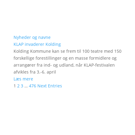
Nyheder og navne
KLAP invaderer Kolding
Kolding Kommune kan se frem til 100 teatre med 150
forskellige forestillinger og en masse formidlere og
arrangører fra ind- og udland, når KLAP-festivalen
afvikles fra 3.-6. april
Læs mere
1
2
3
…
476
Next Entries