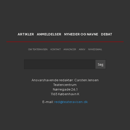
ARTIKLER
ANMELDELSER
NYHEDER OG NAVNE
DEBAT
OM TEATERAVISEN
KONTAKT
ANNONCER
ARKIV
NYHEDSMAIL
Ansvarshavende redaktør: Carsten Jensen
Teatercentrum
Nørregade 26,1
1165 København K
E-mail:
red@teateravisen.dk