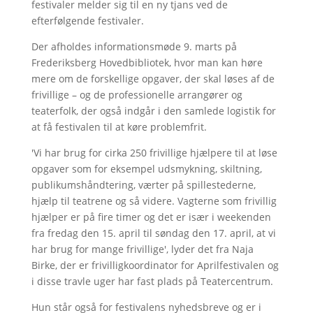
festivaler melder sig til en ny tjans ved de
efterfølgende festivaler.
Der afholdes informationsmøde 9. marts på
Frederiksberg Hovedbibliotek, hvor man kan høre
mere om de forskellige opgaver, der skal løses af de
frivillige – og de professionelle arrangører og
teaterfolk, der også indgår i den samlede logistik for
at få festivalen til at køre problemfrit.
'Vi har brug for cirka 250 frivillige hjælpere til at løse
opgaver som for eksempel udsmykning, skiltning,
publikumshåndtering, værter på spillestederne,
hjælp til teatrene og så videre. Vagterne som frivillig
hjælper er på fire timer og det er især i weekenden
fra fredag den 15. april til søndag den 17. april, at vi
har brug for mange frivillige', lyder det fra Naja
Birke, der er frivilligkoordinator for Aprilfestivalen og
i disse travle uger har fast plads på Teatercentrum.
Hun står også for festivalens nyhedsbreve og er i