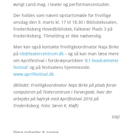
øvrigt cand.mag. i teater og performancestudier.
Der holdes som nævnt opstartsmøde for frivillige
onsdag den 9. marts kl. 17 til 18.30 i Bibliotekssalen,
Frederiksberg Hovedbibliotek, Falkoner Plads 3 på
Frederiksberg. Tilmelding er ikke nødvendig.
Man kan også kontakte frivilligkoordinator Naja Birke
på
nb@teatercentrum.dk
– og så kan man læse mere
om Aprilfestival i forskræpsartiklen
'8,1 kvadratmeter
festival'
og på festivalens hjemmeside:
www.aprilfestival.dk
(Billedet: Frivilligkoordinator Naja Birke på plads foran
computeren på Teatercentrum i Farvergade, hvor der
arbejdes på højtryk med Aprilfestival 2016 på
Frederiksberg. Foto: Søren K. Kløft)
(caj)
Flere nyheder & navne