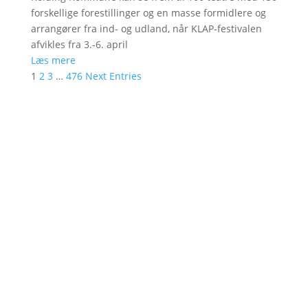
forskellige forestillinger og en masse formidlere og
arrangører fra ind- og udland, når KLAP-festivalen
afvikles fra 3.-6. april
Læs mere
1
2
3
…
476
Next Entries