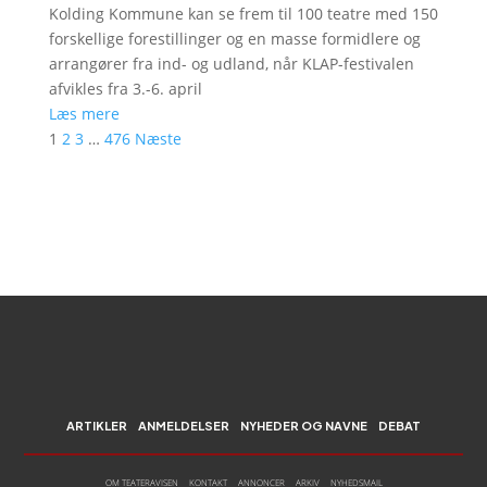
Kolding Kommune kan se frem til 100 teatre med 150
forskellige forestillinger og en masse formidlere og
arrangører fra ind- og udland, når KLAP-festivalen
afvikles fra 3.-6. april
Læs mere
1
2
3
…
476
Næste
ARTIKLER
ANMELDELSER
NYHEDER OG NAVNE
DEBAT
OM TEATERAVISEN
KONTAKT
ANNONCER
ARKIV
NYHEDSMAIL