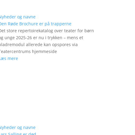
Nyheder og navne
Den Røde Brochure er på trapperne
Det store repertoirekatalog over teater for børn
og unge 2025-26 er nu i trykken – mens et
bladremodul allerede kan opspores via
Teatercentrums hjemmeside
Læs mere
Nyheder og navne
Lars Salling er død