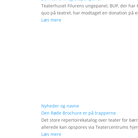
Teaterhuset Filurens ungepanel, BUP, der har 
quo på teatret, har modtaget en donation på en
Læs mere
Nyheder og navne
Den Røde Brochure er på trapperne
Det store repertoirekatalog over teater for bø
allerede kan opspores via Teatercentrums hj
Læs mere