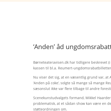
‘Anden’ åd ungdomsrabat
Børneteateravisen.dk har tidligere beskrevet (i 
kassen til bl.a. Reumert-ungdomsrabatbillette
Nu viser det sig, at en væsentlig grund var, 
‘Anden på coke’, solgte så mange så mange Re
sæsonslut ikke var flere tilbage til andre forest
Scenekunstudvalgets formand, Mikkel Haarder M
problematisk, at et sådan show kan være en de
støtteordningen om.