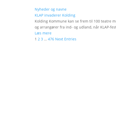
Nyheder og navne
KLAP invaderer Kolding
Kolding Kommune kan se frem til 100 teatre me
og arrangører fra ind- og udland, når KLAP-festi
Læs mere
1
2
3
…
476
Next Entries