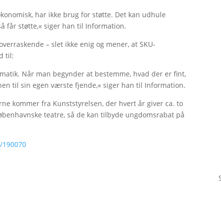
 økonomisk, har ikke brug for støtte. Det kan udhule
 får støtte,« siger han til Information.
 overraskende – slet ikke enig og mener, at SKU-
 til:
atik. Når man begynder at bestemme, hvad der er fint,
nen til sin egen værste fjende,« siger han til Information.
rne kommer fra Kunststyrelsen, der hvert år giver ca. to
 de københavnske teatre, så de kan tilbyde ungdomsrabat på
k/190070