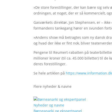
»De store forestillinger, der kan bære sig selv
ordningen, at noget, der er så kommercielt, også
Gasværkets direktør, Jon Stephensen, er – ikke
formandens tankegang hører en svunden fortid
»Andens show må betragtes som ny dansk dram
og hvad der ikke er fint nok, bliver teaterverde
Pengene til Reumert-rabatten på teaterbillette
millioner kroner (til ca. 45.000 billetter) til
deres forestillinger.
Se hele artiklen på
https://www.information.d
Flere nyheder & navne
Nyheder og navne
Børneanarki og ekspertpanel