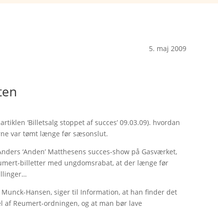
5. maj 2009
ten
artiklen ‘Billetsalg stoppet af succes’ 09.03.09). hvordan
rne var tømt længe før sæsonslut.
at Anders ‘Anden’ Matthesens succes-show på Gasværket,
umert-billetter med ungdomsrabat, at der længe før
illinger…
unck-Hansen, siger til Information, at han finder det
l af Reumert-ordningen, og at man bør lave