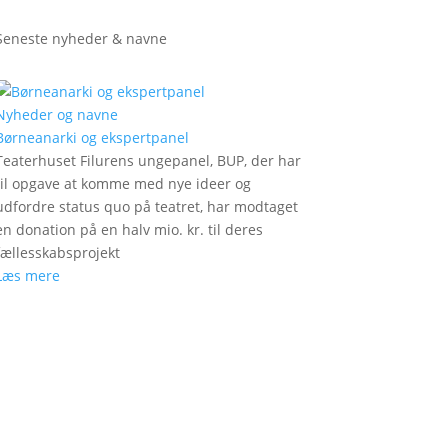
Seneste nyheder & navne
Nyheder og navne
Børneanarki og ekspertpanel
Teaterhuset Filurens ungepanel, BUP, der har
til opgave at komme med nye ideer og
udfordre status quo på teatret, har modtaget
en donation på en halv mio. kr. til deres
fællesskabsprojekt
Læs mere