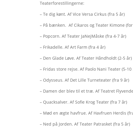
Teaterforestillingerne:
– Te dig kønt. Af Vice Versa Cirkus (fra 5 år)
– På bænken. Af Cikaros og Teater Kimone (for 
– Popcorn. Af Teater JaNejMåske (fra 4-7 år)
– Frikadelle. Af Art Farm (fra 4 år)
– Den Glade Løve. Af Teater Håndholdt (2-5 år)
– Fridas store rejse. Af Paolo Nani Teater (5-10 
– Odysseus. Af Det Lille Turneteater (fra 9 år)
– Damen der blev til et træ. Af Teatret Flyvende
– Quacksalver. Af Sofie Krog Teater (fra 7 år)
– Mød en ægte havfrue. Af Havfruen Herdis (fra
– Ned på Jorden. Af Teater Patrasket (fra 5 år)