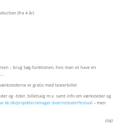
duction (fra 4 år)
iens (BE) (fra 3 år)
visen – brug Søg-funktionen, hvis man vil have en
e…
– værkstederne er gratis med teaterbillet
der og -tider, billetsalg m.v. samt info om værksteder og
r.kk.dk/projekter/amager-boerneteaterfestival
– men
(caj)