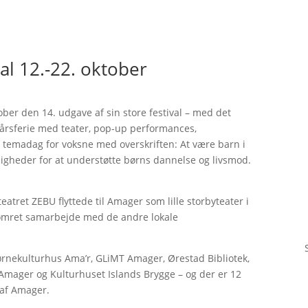
al 12.-22. oktober
ober den 14. udgave af sin store festival – med det
erårsferie med teater, pop-up performances,
 temadag for voksne med overskriften: At være barn i
igheder for at understøtte børns dannelse og livsmod.
teatret ZEBU flyttede til Amager som lille storbyteater i
sttømret samarbejde med de andre lokale
Børnekulturhus Ama’r, GLiMT Amager, Ørestad Bibliotek,
 Amager og Kulturhuset Islands Brygge – og der er 12
l af Amager.