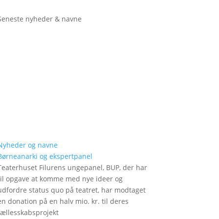
Seneste nyheder & navne
Nyheder og navne
Børneanarki og ekspertpanel
Teaterhuset Filurens ungepanel, BUP, der har
til opgave at komme med nye ideer og
udfordre status quo på teatret, har modtaget
en donation på en halv mio. kr. til deres
fællesskabsprojekt