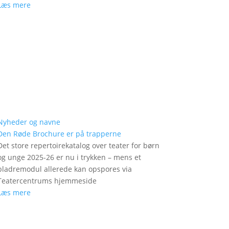
Læs mere
Nyheder og navne
Den Røde Brochure er på trapperne
Det store repertoirekatalog over teater for børn
og unge 2025-26 er nu i trykken – mens et
bladremodul allerede kan opspores via
Teatercentrums hjemmeside
Læs mere