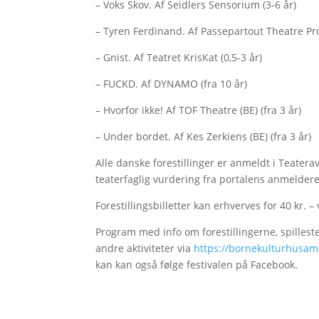
– Voks Skov. Af Seidlers Sensorium (3-6 år)
– Tyren Ferdinand. Af Passepartout Theatre Pro
– Gnist. Af Teatret KrisKat (0,5-3 år)
– FUCKD. Af DYNAMO (fra 10 år)
– Hvorfor ikke! Af TOF Theatre (BE) (fra 3 år)
– Under bordet. Af Kes Zerk
Alle danske forestillinger er anmeldt i Teatera
teaterfaglig vurdering fra portalens anmelder
Forestillingsbilletter kan erhverves for 40 kr. 
Program med info om forestillingerne, spilleste
andre aktiviteter via
https://bornekulturhusama
kan kan også følge festivalen på Facebook.