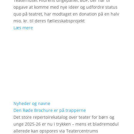
Teaterhuset Filurens ungepanel, BUP, der har til
opgave at komme med nye ideer og udfordre status
quo på teatret, har modtaget en donation på en halv
mio. kr. til deres fællesskabsprojekt
Læs mere
Nyheder og navne
Den Røde Brochure er på trapperne
Det store repertoirekatalog over teater for børn og
unge 2025-26 er nu i trykken – mens et bladremodul
allerede kan opspores via Teatercentrums