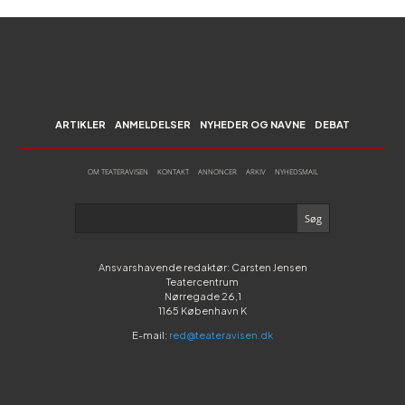
ARTIKLER
ANMELDELSER
NYHEDER OG NAVNE
DEBAT
OM TEATERAVISEN
KONTAKT
ANNONCER
ARKIV
NYHEDSMAIL
Ansvarshavende redaktør: Carsten Jensen
Teatercentrum
Nørregade 26,1
1165 København K
E-mail:
red@teateravisen.dk