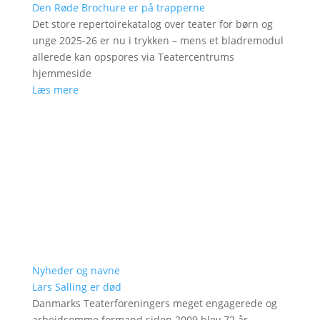
Den Røde Brochure er på trapperne
Det store repertoirekatalog over teater for børn og
unge 2025-26 er nu i trykken – mens et bladremodul
allerede kan opspores via Teatercentrums
hjemmeside
Læs mere
Nyheder og navne
Lars Salling er død
Danmarks Teaterforeningers meget engagerede og
arbejdsomme formand siden 2009 blev 72 år