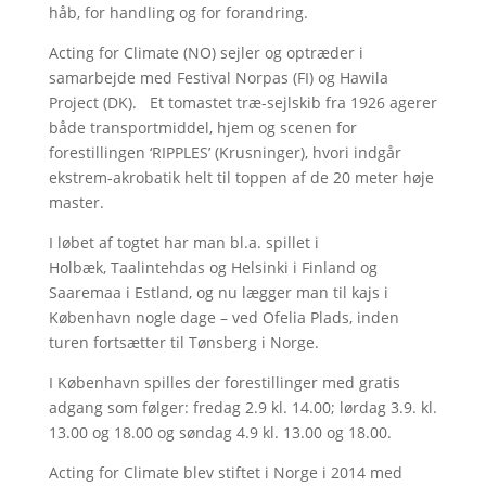
håb, for handling og for forandring.
Acting for Climate (NO) sejler og optræder i
samarbejde med Festival Norpas (FI) og Hawila
Project (DK). Et tomastet træ-sejlskib fra 1926 agerer
både transportmiddel, hjem og scenen for
forestillingen ‘RIPPLES’ (Krusninger), hvori indgår
ekstrem-akrobatik helt til toppen af de 20 meter høje
master.
I løbet af togtet har man bl.a. spillet i
Holbæk, Taalintehdas og Helsinki i Finland og
Saaremaa i Estland, og nu lægger man til kajs i
København nogle dage – ved Ofelia Plads, inden
turen fortsætter til Tønsberg i Norge.
I København spilles der forestillinger med gratis
adgang som følger: fredag 2.9 kl. 14.00; lørdag 3.9. kl.
13.00 og 18.00 og søndag 4.9 kl. 13.00 og 18.00.
Acting for Climate blev stiftet i Norge i 2014 med