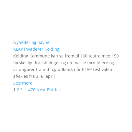
Nyheder og navne
KLAP invaderer Kolding
Kolding Kommune kan se frem til 100 teatre med 150
forskellige forestillinger og en masse formidlere og
arrangører fra ind- og udland, når KLAP-festivalen
afvikles fra 3.-6. april
Læs mere
1
2
3
…
476
Next Entries