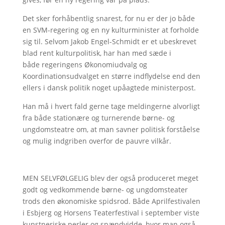
Det sker forhåbentlig snarest, for nu er der jo både
en SVM-regering og en ny kulturminister at forholde
sig til. Selvom Jakob Engel-Schmidt er et ubeskrevet
blad rent kulturpolitisk, har han med sæde i
både regeringens Økonomiudvalg og
Koordinationsudvalget en større indflydelse end den
ellers i dansk politik noget upåagtede ministerpost.
Han må i hvert fald gerne tage meldingerne alvorligt
fra både stationære og turnerende børne- og
ungdomsteatre om, at man savner politisk forståelse
og mulig indgriben overfor de pauvre vilkår.
MEN SELVFØLGELIG blev der også produceret meget
godt og vedkommende børne- og ungdomsteater
trods den økonomiske spidsrod. Både Aprilfestivalen
i Esbjerg og Horsens Teaterfestival i september viste
kunstneriske perler og spændvidde, hvor man også