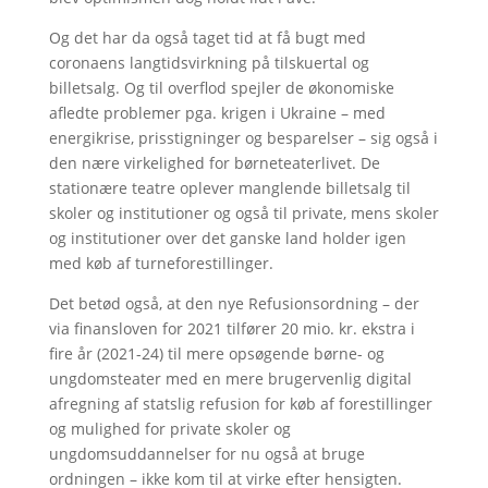
Og det har da også taget tid at få bugt med
coronaens langtidsvirkning på tilskuertal og
billetsalg. Og til overflod spejler de økonomiske
afledte problemer pga. krigen i Ukraine – med
energikrise, prisstigninger og besparelser – sig også i
den nære virkelighed for børneteaterlivet. De
stationære teatre oplever manglende billetsalg til
skoler og institutioner og også til private, mens skoler
og institutioner over det ganske land holder igen
med køb af turneforestillinger.
Det betød også, at den nye Refusionsordning – der
via finansloven for 2021 tilfører 20 mio. kr. ekstra i
fire år (2021-24) til mere opsøgende børne- og
ungdomsteater med en mere brugervenlig digital
afregning af statslig refusion for køb af forestillinger
og mulighed for private skoler og
ungdomsuddannelser for nu også at bruge
ordningen – ikke kom til at virke efter hensigten.