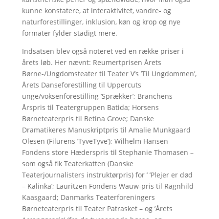
kunne konstatere, at interaktivitet, vandre- og
naturforestillinger, inklusion, køn og krop og nye
formater fylder stadigt mere.
Indsatsen blev også noteret ved en række priser i
årets løb. Her nævnt: Reumertprisen Årets
Børne-/Ungdomsteater til Teater V’s ’Til Ungdommen’,
Årets Danseforestilling til Uppercuts
unge/voksenforestilling ’Sprækker’; Branchens
Årspris til Teatergruppen Batida; Horsens
Børneteaterpris til Betina Grove; Danske
Dramatikeres Manuskriptpris til Amalie Munkgaard
Olesen (Filurens ’TyveTyve’); Wilhelm Hansen
Fondens store Hæderspris til Stephanie Thomasen –
som også fik Teaterkatten (Danske
Teaterjournalisters instruktørpris) for ’ ’Plejer er død
– Kalinka’; Lauritzen Fondens Wauw-pris til Ragnhild
Kaasgaard; Danmarks Teaterforeningers
Børneteaterpris til Teater Patrasket – og ’Årets