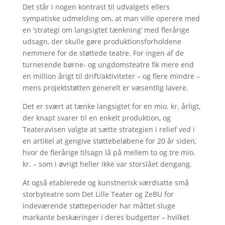
Det står i nogen kontrast til udvalgets ellers
sympatiske udmelding om, at man ville operere med
en ’strategi om langsigtet tænkning’ med flerårige
udsagn, der skulle gøre produktionsforholdene
nemmere for de støttede teatre. For ingen af de
turnerende børne- og ungdomsteatre fik mere end
en million årigt til drift/aktiviteter – og flere mindre –
mens projektstøtten generelt er væsentlig lavere.
Det er svært at tænke langsigtet for en mio. kr. årligt,
der knapt svarer til en enkelt produktion, og
Teateravisen valgte at sætte strategien i relief ved i
en artikel at gengive støttebeløbene for 20 år siden,
hvor de flerårige tilsagn lå på mellem to og tre mio.
kr. – som i øvrigt heller ikke var storslået dengang.
At også etablerede og kunstnerisk værdsatte små
storbyteatre som Det Lille Teater og ZeBU for
indeværende støtteperioder har måttet sluge
markante beskæringer i deres budgetter – hvilket