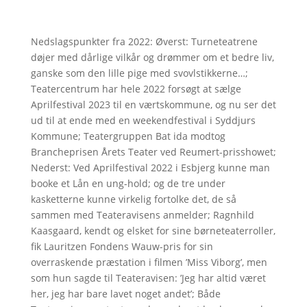
Nedslagspunkter fra 2022: Øverst: Turneteatrene
døjer med dårlige vilkår og drømmer om et bedre liv,
ganske som den lille pige med svovlstikkerne…;
Teatercentrum har hele 2022 forsøgt at sælge
Aprilfestival 2023 til en værtskommune, og nu ser det
ud til at ende med en weekendfestival i Syddjurs
Kommune; Teatergruppen Bat ida modtog
Brancheprisen Årets Teater ved Reumert-prisshowet;
Nederst: Ved Aprilfestival 2022 i Esbjerg kunne man
booke et Lån en ung-hold; og de tre under
kasketterne kunne virkelig fortolke det, de så
sammen med Teateravisens anmelder; Ragnhild
Kaasgaard, kendt og elsket for sine børneteaterroller,
fik Lauritzen Fondens Wauw-pris for sin
overraskende præstation i filmen ’Miss Viborg’, men
som hun sagde til Teateravisen: ’Jeg har altid været
her, jeg har bare lavet noget andet’; Både