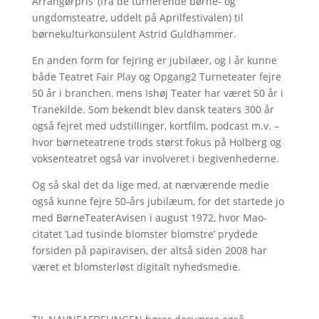
Arrangørpris’ (fra de turnerende børne- og
ungdomsteatre, uddelt på Aprilfestivalen) til
børnekulturkonsulent Astrid Guldhammer.
En anden form for fejring er jubilæer, og i år kunne
både Teatret Fair Play og Opgang2 Turneteater fejre
50 år i branchen, mens Ishøj Teater har været 50 år i
Tranekilde. Som bekendt blev dansk teaters 300 år
også fejret med udstillinger, kortfilm, podcast m.v. –
hvor børneteatrene trods størst fokus på Holberg og
voksenteatret også var involveret i begivenhederne.
Og så skal det da lige med, at nærværende medie
også kunne fejre 50-års jubilæum, for det startede jo
med BørneTeaterAvisen i august 1972, hvor Mao-
citatet ’Lad tusinde blomster blomstre’ prydede
forsiden på papiravisen, der altså siden 2008 har
været et blomsterløst digitalt nyhedsmedie.