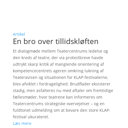
Artikel
En bro over tillidskløften
Et dialogmøde mellem Teatercentrums ledelse og
den kreds af teatre, der via protestbreve havde
udtrykt skarp kritik af manglende orientering af
kompetencecentrets ageren omkring lukning af
Teateravisen og situationen for KLAP-festivalerne,
blev afviklet i fordragelighed. Brudflader eksisterer
stadig, men asfalteres nu med aftaler om fremtidige
fællesmøder, hvor teatrene kan informeres om
Teatercentrums strategiske overvejelser – og en
fuldtonet udmelding om at bevare den store KLAP-
festival ukurateret.
Læs mere