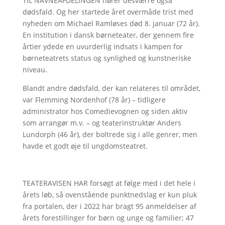
TIL NAVNEAFDELINGEN hører desværre også
dødsfald. Og her startede året overmåde trist med
nyheden om Michael Ramløses død 8. januar (72 år).
En institution i dansk børneteater, der gennem fire
årtier ydede en uvurderlig indsats i kampen for
børneteatrets status og synlighed og kunstneriske
niveau.
Blandt andre dødsfald, der kan relateres til området,
var Flemming Nordenhof (78 år) – tidligere
administrator hos Comedievognen og siden aktiv
som arrangør m.v. – og teaterinstruktør Anders
Lundorph (46 år), der boltrede sig i alle genrer, men
havde et godt øje til ungdomsteatret.
TEATERAVISEN HAR forsøgt at følge med i det hele i
årets løb, så ovenstående punktnedslag er kun pluk
fra portalen, der i 2022 har bragt 95 anmeldelser af
årets forestillinger for børn og unge og familier; 47