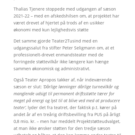
Thalias Tjenere stoppede med udgangen af sæson
2021-22 – med en afskedshilsen om, at projektet har
været drevet af hjertet på trods af en usikker
økonomi med kun lejlighedsvis støtte
Det samme gjorde Teater2Tusind med en
udgangssalut fra stifter Peter Seligmann om, at et
professionelt-drevet enmandsteater med de
forringede støttevilkår ikke længere kan hænge
sammen økonomisk og administrativt.
Også Teater Apropos takker af, når indeværende
sæson er slut:
’Dårlige lønninger dårlige turnevilkår og
manglende udsigt til permanent driftsstøtte tærer for
meget på energi og lyst til at blive ved med at producere
teater’,
lyder det fra teatret, der faktisk p.t. kører på
andet år af en treårig driftsbevilling fra PUS på årligt
0,8 mio. kr. – men har meddelt Projektstøtteudvalget,
at man ikke ønsker støtten for den tredje sæson