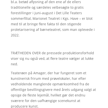
bl.a. betød aflysning af den ene af de ellers
traditionelle og særdeles velbesøgte to gratis
forestillinger i juni-august i Det Lille Teaters
sommerfilial, Marionet Teatret i Kgs. Have – er blot
med til at bringe flere fakta til den stigende
proletarisering af børneteatret, som man oplevede i
2022.
TRÆTHEDEN OVER de pressede produktionsforhold
viser sig nu også ved, at flere teatre vælger at lukke
ned.
Teaterøen på Amager, der har fungeret som et
kunstnerisk frirum med prøvelokaler, har efter
vedholdende manglende opmærksomhed fra de
offentlige bevillingsgivere med årets udgang valgt at
opsige de fleste lejemål, hvilket gør det endnu
sværere for den uafhængige scenekunst at
producere kunst.