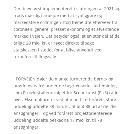
Den blev først implementeret i slutningen af 2021, og
trods ihærdigt arbejde med at synliggøre og
markedsføre ordningen stod bemeldte efterveer fra
coronaen, generel presset økonomi og et afventende
marked i vejen. Det betyder også, at en stor del af de
årlige 20 mio. kr. er røget direkte tilbage i
statskassen i stedet for at blive anvendt ved
turneforestillingssalg.
I FORVEJEN døjer de mange turnerende børne- og
ungdomsteatre under de begrænsede støttemidler,
som Projektstøtteudvalget for Scenekunst (PUS) råder
over. Eksemplificeret ved at man til efterårets store
uddeling uddelte 88 mio. kr. til blot 88 ud af de 266
ansøgninger – og ved forårets projektorienterede
uddeling uddelte beskedne 17 mio. kr. til 78
ansøgninger.