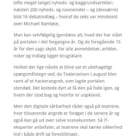
(ofte meget lange) nyheds- og baggrundsartikler;
næsten 200 nyheds- og navnenoter – og (desværre)
blot 16 debatindlæg – hvoraf de seks var mindeord
over Michael Ramløse.
Man kan selvfølgelig (gen)læse alt, hvad der har stået
på portalen i det forgangne år. Og de foregående 15
år for den sags skyld. For alle anmeldelser, artikler,
noter og indlæg ligger brugsklare.
Hvilket der lige nåede at blive sat et ubehageligt
spørgsmålstegn ved, da Teateravisen i august blev
ramt af et hackerangreb, som lagde portalen
stendød. Det kostede dyrt at få den på fode igen, og
hvem der stod bag og hvorfor er uopklaret.
Men den digitale sårbarhed råder også på teatrene,
hvor tilsvarende angreb er forøget i de senere år og
også kan gå ud over selve scenekunsten. Så IT-
eksperter anbefaler, at teatrene skal tænke sikkerhed
ind i både drift og forestillinger.