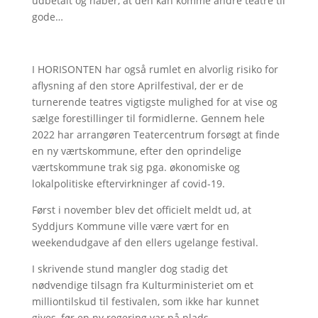
udbetalt og håber, at den kan komme andre teatre til
gode…
I HORISONTEN har også rumlet en alvorlig risiko for
aflysning af den store Aprilfestival, der er de
turnerende teatres vigtigste mulighed for at vise og
sælge forestillinger til formidlerne. Gennem hele
2022 har arrangøren Teatercentrum forsøgt at finde
en ny værtskommune, efter den oprindelige
værtskommune trak sig pga. økonomiske og
lokalpolitiske eftervirkninger af covid-19.
Først i november blev det officielt meldt ud, at
Syddjurs Kommune ville være vært for en
weekendudgave af den ellers ugelange festival.
I skrivende stund mangler dog stadig det
nødvendige tilsagn fra Kulturministeriet om et
milliontilskud til festivalen, som ikke har kunnet
gives, før en ny regering var på plads.