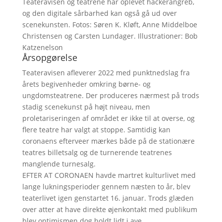
Teateravisen og teatrene har oplevet hackerangreb,
og den digitale sårbarhed kan også gå ud over
scenekunsten. Fotos: Søren K. Kløft, Anne Middelboe
Christensen og Carsten Lundager. Illustrationer: Bob
Katzenelson
Årsopgørelse
Teateravisen afleverer 2022 med punktnedslag fra
årets begivenheder omkring børne- og
ungdomsteatrene. Der produceres nærmest på trods
stadig scenekunst på højt niveau, men
proletariseringen af området er ikke til at overse, og
flere teatre har valgt at stoppe. Samtidig kan
coronaens efterveer mærkes både på de stationære
teatres billetsalg og de turnerende teatrenes
manglende turnesalg.
EFTER AT CORONAEN havde martret kulturlivet med
lange lukningsperioder gennem næsten to år, blev
teaterlivet igen genstartet 16. januar. Trods glæden
over atter at have direkte øjenkontakt med publikum
blev optimismen dog holdt lidt i ave.