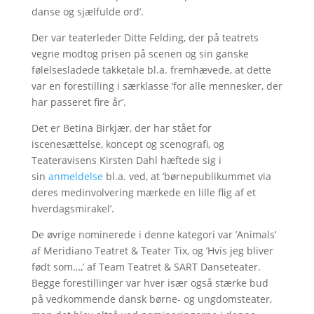
danse og sjælfulde ord’.
Der var teaterleder Ditte Felding, der på teatrets
vegne modtog prisen på scenen og sin ganske
følelsesladede takketale bl.a. fremhævede, at dette
var en forestilling i særklasse ’for alle mennesker, der
har passeret fire år’.
Det er Betina Birkjær, der har stået for
iscenesættelse, koncept og scenografi, og
Teateravisens Kirsten Dahl hæftede sig i
sin
anmeldelse
bl.a. ved, at ’børnepublikummet via
deres medinvolvering mærkede en lille flig af et
hverdagsmirakel’.
De øvrige nominerede i denne kategori var ’Animals’
af Meridiano Teatret & Teater Tix, og ’Hvis jeg bliver
født som…,’ af Team Teatret & SART Danseteater.
Begge forestillinger var hver især også stærke bud
på vedkommende dansk børne- og ungdomsteater,