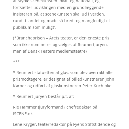
at styrke scenekunsten lokalt og nationalt, og
fortsætter udviklingen med en grundlæggende
insisteren på, at scenekunsten skal ud i verden,
rundt i landet og møde så bredt og mangfoldigt et
publikum som muligt’.
(*Brancheprisen – Årets teater, er den eneste pris
som ikke nomineres og vælges af Reumertjuryen,
men af Dansk Teaters medlemsteatre)
***
* Reumert-statuetten af glas, som blev overrakt alle
prismodtagere, er designet af billedkunstneren John
Kørner og udført af glaskunstneren Peter Kuchinke.
* Reumert-juryen består p.t. af:
Rie Hammer (juryformand), chefredaktør på
ISCENE.dk
Lene Kryger, teaterredaktør på Fyens Stiftstidende og