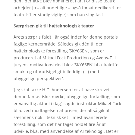
dem, der IKKE blev nomineret i år. For disse teatre
arbejder jo – alt andet lige – også forsat dedikeret for
teatret: ’I er stadig vigtige’, som han slog fast.
Særprisen gik til højteknologisk teater
Årets særpris faldt i år også indenfor denne portals
faglige kerneområde. Således gik dén til den
højteknologiske forestilling ’SKY66EN’, som er
produceret af Mikael Fock Production og Aveny-T. I
juryens motivationstekst blev ’SKY66EN’ bl.a. kaldt ’et
smukt og uforudsigeligt billeddigt (…) med
uhyggelige perspektiver’.
’Jeg skal takke H.C. Andersen for at have skrevet
denne fantastiske, mørke, uhyggelige fortælling, som
er vanvittig aktuel i dag’, sagde instruktør Mikael Fock
bl.a. ved modtagelsen af prisen, der altså gik til
sæsonens nok – teknisk set – mest avancerede
forestilling, som det har taget holdet fire år at
udvikle, bl.a. med anvendelse af AI-teknologi. Det er