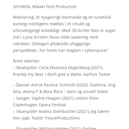
SKY66EN, Mikael Fock Production
Motivering: Et nysgerrigt menneske og en lunefuld
kunstig intelligens mødtes i et smukt og
uforudsigeligt billeddigt. Med 3D-briller blev vi suget
ind i Luise Kirsten Skovs vilde teaterleg med
robotten. Dialogen afslørede uhyggelige
perspektiver. For hvem har magten i cyberspace?
Årets talenter:
– Skuespiller Carla Eleonora Feigenberg (2021),
Frankly my dear I don’t give a damn, Aarhus Teater
– Danser Astrid Pauline Schmidt (2020), Stamina, Ung
Gnu, Aveny-T & Bora Bora – dans og visuelt teater
– Sanger, Sophie Haagen (2021), Lisbon Floor,
Copenhagen Opera Festival
– Skuespiller Aviana Steinbacher (2021), Jeg bærer
min sjæl, Teater freezeProductions
– Skuespiller, William Halken (2021), Farlige