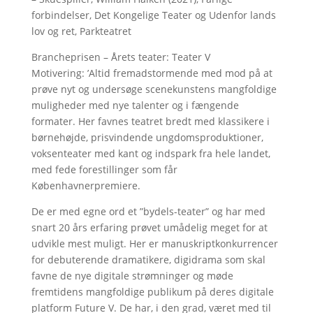
forbindelser, Det Kongelige Teater og Udenfor lands
lov og ret, Parkteatret
Brancheprisen – Årets teater: Teater V
Motivering: ’Altid fremadstormende med mod på at
prøve nyt og undersøge scenekunstens mangfoldige
muligheder med nye talenter og i fængende
formater. Her favnes teatret bredt med klassikere i
børnehøjde, prisvindende ungdomsproduktioner,
voksenteater med kant og indspark fra hele landet,
med fede forestillinger som får
Københavnerpremiere.
De er med egne ord et ”bydels-teater” og har med
snart 20 års erfaring prøvet umådelig meget for at
udvikle mest muligt. Her er manuskriptkonkurrencer
for debuterende dramatikere, digidrama som skal
favne de nye digitale strømninger og møde
fremtidens mangfoldige publikum på deres digitale
platform Future V. De har, i den grad, været med til