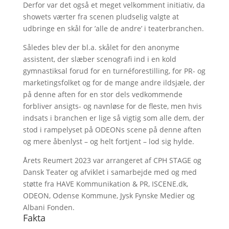
Derfor var det også et meget velkomment initiativ, da
showets værter fra scenen pludselig valgte at
udbringe en skål for ’alle de andre’ i teaterbranchen.
Således blev der bl.a. skålet for den anonyme
assistent, der slæber scenografi ind i en kold
gymnastiksal forud for en turnéforestilling, for PR- og
marketingsfolket og for de mange andre ildsjæle, der
på denne aften for en stor dels vedkommende
forbliver ansigts- og navnløse for de fleste, men hvis
indsats i branchen er lige så vigtig som alle dem, der
stod i rampelyset på ODEONs scene på denne aften
og mere åbenlyst – og helt fortjent – lod sig hylde.
Årets Reumert 2023 var arrangeret af CPH STAGE og
Dansk Teater og afviklet i samarbejde med og med
støtte fra HAVE Kommunikation & PR, ISCENE.dk,
ODEON, Odense Kommune, Jysk Fynske Medier og
Albani Fonden.
Fakta