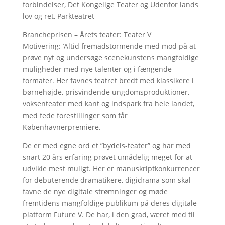
forbindelser, Det Kongelige Teater og Udenfor lands
lov og ret, Parkteatret
Brancheprisen – Årets teater: Teater V
Motivering: ’Altid fremadstormende med mod på at
prøve nyt og undersøge scenekunstens mangfoldige
muligheder med nye talenter og i fængende
formater. Her favnes teatret bredt med klassikere i
børnehøjde, prisvindende ungdomsproduktioner,
voksenteater med kant og indspark fra hele landet,
med fede forestillinger som får
Københavnerpremiere.
De er med egne ord et ”bydels-teater” og har med
snart 20 års erfaring prøvet umådelig meget for at
udvikle mest muligt. Her er manuskriptkonkurrencer
for debuterende dramatikere, digidrama som skal
favne de nye digitale strømninger og møde
fremtidens mangfoldige publikum på deres digitale
platform Future V. De har, i den grad, været med til