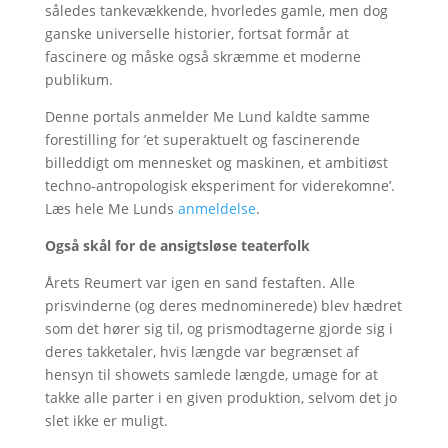
således tankevækkende, hvorledes gamle, men dog
ganske universelle historier, fortsat formår at
fascinere og måske også skræmme et moderne
publikum.
Denne portals anmelder Me Lund kaldte samme
forestilling for ’et superaktuelt og fascinerende
billeddigt om mennesket og maskinen, et ambitiøst
techno-antropologisk eksperiment for viderekomne’.
Læs hele Me Lunds
anmeldelse
.
Også skål for de ansigtsløse teaterfolk
Årets Reumert var igen en sand festaften. Alle
prisvinderne (og deres mednominerede) blev hædret
som det hører sig til, og prismodtagerne gjorde sig i
deres takketaler, hvis længde var begrænset af
hensyn til showets samlede længde, umage for at
takke alle parter i en given produktion, selvom det jo
slet ikke er muligt.