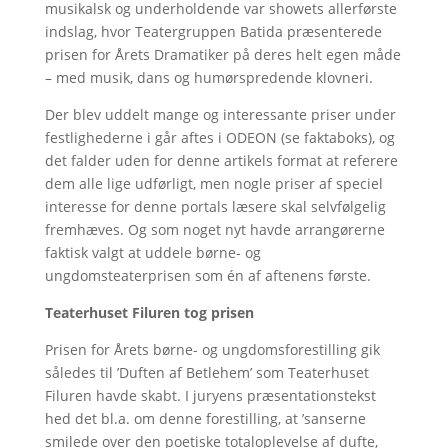
musikalsk og underholdende var showets allerførste
indslag, hvor Teatergruppen Batida præsenterede
prisen for Årets Dramatiker på deres helt egen måde
– med musik, dans og humørspredende klovneri.
Der blev uddelt mange og interessante priser under
festlighederne i går aftes i ODEON (se faktaboks), og
det falder uden for denne artikels format at referere
dem alle lige udførligt, men nogle priser af speciel
interesse for denne portals læsere skal selvfølgelig
fremhæves. Og som noget nyt havde arrangørerne
faktisk valgt at uddele børne- og
ungdomsteaterprisen som én af aftenens første.
Teaterhuset Filuren tog prisen
Prisen for Årets børne- og ungdomsforestilling gik
således til ’Duften af Betlehem’ som Teaterhuset
Filuren havde skabt. I juryens præsentationstekst
hed det bl.a. om denne forestilling, at ’sanserne
smilede over den poetiske totaloplevelse af dufte,