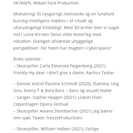
SKY66EN, Mikael Fock Production
Motivering: Et nysgerrigt menneske og en lunefuld
kunstig intelligens mødtes i et smukt og
uforudsigeligt billeddigt. Med 3D-briller blev vi suget
ind i Luise Kirsten Skovs vilde teaterleg med
robotten. Dialogen afslørede uhyggelige
perspektiver. For hvem har magten i cyberspace?
Årets talenter:
– Skuespiller Carla Eleonora Feigenberg (2021),
Frankly my dear I don’t give a damn, Aarhus Teater
– Danser Astrid Pauline Schmidt (2020), Stamina, Ung
Gnu, Aveny-T & Bora Bora – dans og visuelt teater
– Sanger, Sophie Haagen (2021), Lisbon Floor,
Copenhagen Opera Festival
– Skuespiller Aviana Steinbacher (2021), Jeg bærer
min sjæl, Teater freezeProductions
– Skuespiller, William Halken (2021), Farlige