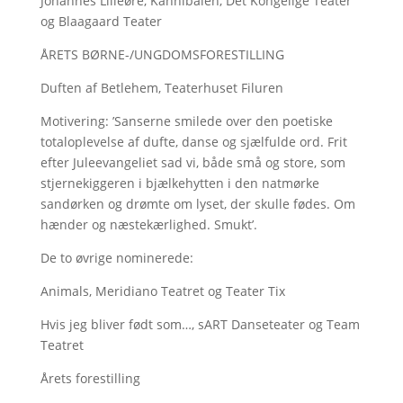
Johannes Lilleøre, Kannibalen, Det Kongelige Teater
og Blaagaard Teater
ÅRETS BØRNE-/UNGDOMSFORESTILLING
Duften af Betlehem, Teaterhuset Filuren
Motivering: ’Sanserne smilede over den poetiske
totaloplevelse af dufte, danse og sjælfulde ord. Frit
efter Juleevangeliet sad vi, både små og store, som
stjernekiggeren i bjælkehytten i den natmørke
sandørken og drømte om lyset, der skulle fødes. Om
hænder og næstekærlighed. Smukt’.
De to øvrige nominerede:
Animals, Meridiano Teatret og Teater Tix
Hvis jeg bliver født som…, sART Danseteater og Team
Teatret
Årets forestilling