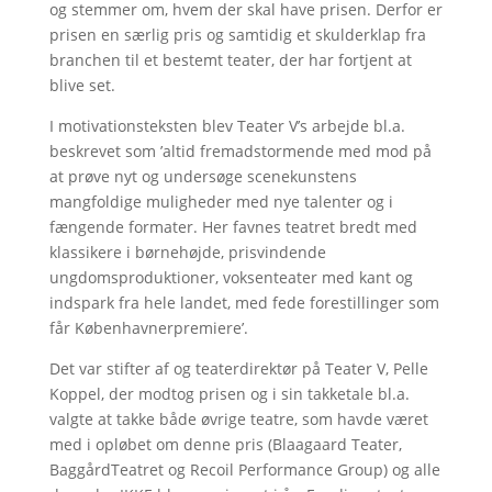
og stemmer om, hvem der skal have prisen. Derfor er
prisen en særlig pris og samtidig et skulderklap fra
branchen til et bestemt teater, der har fortjent at
blive set.
I motivationsteksten blev Teater V’s arbejde bl.a.
beskrevet som ’altid fremadstormende med mod på
at prøve nyt og undersøge scenekunstens
mangfoldige muligheder med nye talenter og i
fængende formater. Her favnes teatret bredt med
klassikere i børnehøjde, prisvindende
ungdomsproduktioner, voksenteater med kant og
indspark fra hele landet, med fede forestillinger som
får Københavnerpremiere’.
Det var stifter af og teaterdirektør på Teater V, Pelle
Koppel, der modtog prisen og i sin takketale bl.a.
valgte at takke både øvrige teatre, som havde været
med i opløbet om denne pris (Blaagaard Teater,
BaggårdTeatret og Recoil Performance Group) og alle