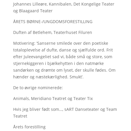
Johannes Lilleøre, Kannibalen, Det Kongelige Teater
og Blaagaard Teater
ÅRETS BØRNE-/UNGDOMSFORESTILLING
Duften af Betlehem, Teaterhuset Filuren
Motivering: ’Sanserne smilede over den poetiske
totaloplevelse af dufte, danse og sjælfulde ord. Frit
efter Juleevangeliet sad vi, både små og store, som
stjernekiggeren i bjælkehytten i den natmørke
sandørken og drømte om lyset, der skulle fødes. Om
hænder og næstekærlighed. Smukt’.
De to øvrige nominerede:
Animals, Meridiano Teatret og Teater Tix
Hvis jeg bliver født som…, sART Danseteater og Team
Teatret
Årets forestilling