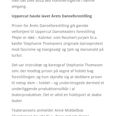
men det blev altså ved nomineringerne i denne
omgang.
Uppercut havde lavet Årets Danseforestilling
Prisen for Årets Danseforestilling gik ganske
velfortjent til Uppercut Danseteaters forestilling
’Plejer er død – Kalinka’, som Reumert-juryen bl.a.
kaldte ’Stephanie Thomasens originale danseprotest
mod fascisme og tvangsvalg’ og ’Jam og dansevold på
turbo’.
Det var instruktør og koreograf Stephanie Thomasen
selv, der modtog prisen på vegne af holdet bag
forestillingen, og hun skyndte sig at dedikere prisen
til netop dem – holdet – og understregede dermed et
underliggende produktionsvilkår i al
teaterproduktion: Det er altid en holdsport at skabe
teater.
Teateravisens anmelder Anne Middelboe