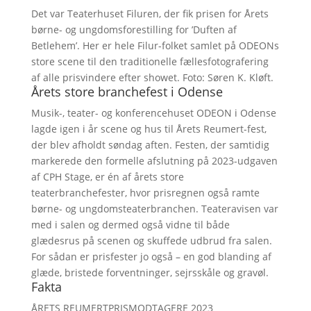
Det var Teaterhuset Filuren, der fik prisen for Årets
børne- og ungdomsforestilling for ’Duften af
Betlehem’. Her er hele Filur-folket samlet på ODEONs
store scene til den traditionelle fællesfotografering
af alle prisvindere efter showet. Foto: Søren K. Kløft.
Årets store branchefest i Odense
Musik-, teater- og konferencehuset ODEON i Odense
lagde igen i år scene og hus til Årets Reumert-fest,
der blev afholdt søndag aften. Festen, der samtidig
markerede den formelle afslutning på 2023-udgaven
af CPH Stage, er én af årets store
teaterbranchefester, hvor prisregnen også ramte
børne- og ungdomsteaterbranchen. Teateravisen var
med i salen og dermed også vidne til både
glædesrus på scenen og skuffede udbrud fra salen.
For sådan er prisfester jo også – en god blanding af
glæde, bristede forventninger, sejrsskåle og gravøl.
Fakta
ÅRETS REUMERTPRISMODTAGERE 2023