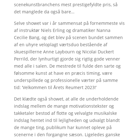
scenekunstbranchens mest prestigefyldte pris, så
det manglede da også bare…
Selve showet var i år sammensat på fornemmeste vis
af instruktør Niels Erling og dramatiker Nanna
Cecilie Bang, og det blev på scenen bundet sammen
af en uhyre veloplagt værtsduo bestående af
skuespillerne Anne Laybourn og Nicolai Duckert
Perrild, der lynhurtigt gjorde sig rigtig gode venner
med alle i salen. De mestrede til fulde den sarte og
følsomme kunst at have en præcis timing, være
underspillede og professionelle værter på samme
tid: ’Velkommen til Årets Reumert 2023!’
Det klædte også showet, at alle de underholdende
indslag mellem de mange motivationstekster og
takketaler bestod af flotte og velvalgte musikalske
indslag hentet ind til lejligheden og udvalgt blandt
de mange ting, publikum har kunnet opleve på
scenerne i den forgangne sæson. Ligeledes ganske