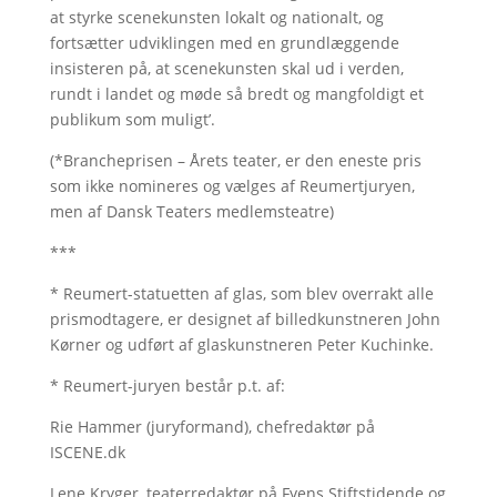
at styrke scenekunsten lokalt og nationalt, og
fortsætter udviklingen med en grundlæggende
insisteren på, at scenekunsten skal ud i verden,
rundt i landet og møde så bredt og mangfoldigt et
publikum som muligt’.
(*Brancheprisen – Årets teater, er den eneste pris
som ikke nomineres og vælges af Reumertjuryen,
men af Dansk Teaters medlemsteatre)
***
* Reumert-statuetten af glas, som blev overrakt alle
prismodtagere, er designet af billedkunstneren John
Kørner og udført af glaskunstneren Peter Kuchinke.
* Reumert-juryen består p.t. af:
Rie Hammer (juryformand), chefredaktør på
ISCENE.dk
Lene Kryger, teaterredaktør på Fyens Stiftstidende og