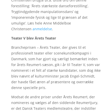
Christensen brugte bl.a. disse ord om denne
forestilling: ’Årets stærkeste danseforestilling’,
’frygtindgydende manipulationsdans’ og
’imponerende fysisk og lige til grænsen af det
umulige’. Læs hele Anne Middelboe
Christensen
anmeldelse
.
Teater V blev Årets Teater
Brancheprisen – Årets Teater, der gives til et
professionelt teater eller scenekunstkompagni i
Danmark, som har gjort sig særligt bemærket inden
for årets Reumert-sæson, gik i år til Teater V, som var
nomineret i et felt af stærke kandidater, som dog ikke
blev nævnt af kulturminister Jacob Engel-Schmidt,
der havde fået æren af præsentere og overrække
denne specielle pris.
Modsat de andre priser under Årets Reumert, der
nomineres og vælges af den siddende Reumertjury,
er det Dansk Teaters medlemsteatre, der indstiller