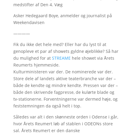
medstifter af Den 4. Væg
Asker Hedegaard Boye, anmelder og journalist på
Weekendavisen
————
Fik du ikke det hele med? Eller har du lyst til at
genopleve et par af showets gyldne øjeblikke? Så har
du mulighed for at
STREAME
hele showet via Årets
Reumerts hjemmeside.
Kulturministeren var der. De nominerede var der.
Store dele af landets aktive teaterbranche var der –
både de kendte og mindre kendte. Pressen var der –
både den skrivende fagpresse, de kulørte blade og
tv-stationerne. Forventningerne var dermed høje, og
feststemningen da også helt i top.
Således var alt i den skønneste orden i Odense i går,
hvor Årets Reumert løb af stablen i ODEONs store
sal. Årets Reumert er den danske