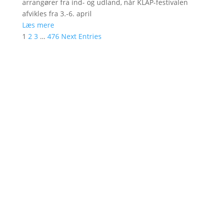
arrangører fra ind- og udland, når KLAP-festivalen
afvikles fra 3.-6. april
Læs mere
1
2
3
…
476
Next Entries