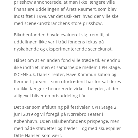
prisshow annoncerede, at man ikke længere ville
finansiere uddelingen af Årets Reumert, som blev
indstiftet i 1998, var det usikkert, hvad der ville ske
med scenekunstbranchens store prisshow.
Bikubenfonden havde evalueret sig frem til, at
uddelingen ikke var i tråd fondens fokus på
nyskabende og eksperimenterende scenekunst.
Håbet om at en anden fond ville træde til, er endnu
ikke indfriet, men et samarbejde mellem CPH Stage,
ISCENE.dk, Dansk Teater, Have Kommunikation og
Reumert-juryen – som ufortrødent har fortsat deres
nu ikke længere honorerede virke – betyder, at der
alligevel bliver en prisuddeling i år.
Det sker som afslutning på festivalen CPH Stage 2.
juni 2019 og vil foregå på Nørrebro Teater i
København. Uden Bikubenfondens prispenge, men
med både statuetter og hæder – og med skuespiller
Ditte Hansen som vært.