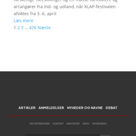
arrangører fra ind- og udland, når KLAP-festivalen
afvikles fra 3.-6. april
Læs mere
1
2
3
…
476
Næste
ARTIKLER
ANMELDELSER
NYHEDER OG NAVNE
DEBAT
OM TEATERAVISEN
KONTAKT
ANNONCER
ARKIV
NYHEDSMAIL