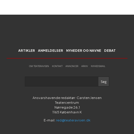
ARTIKLER
ANMELDELSER
NYHEDER OG NAVNE
DEBAT
OM TEATERAVISEN
KONTAKT
ANNONCER
ARKIV
NYHEDSMAIL
Ansvarshavende redaktør: Carsten Jensen
Teatercentrum
Nørregade 26,1
1165 København K
E-mail:
red@teateravisen.dk