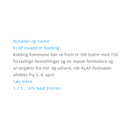
Nyheder og navne
KLAP invaderer Kolding
Kolding Kommune kan se frem til 100 teatre med 150
forskellige forestillinger og en masse formidlere og
arrangører fra ind- og udland, når KLAP-festivalen
afvikles fra 3.-6. april
Læs mere
1
2
3
…
476
Next Entries