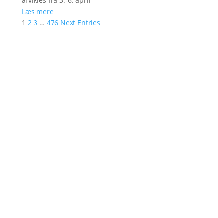
afvikles fra 3.-6. april
Læs mere
1
2
3
…
476
Next Entries