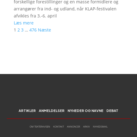
forskellige forestillinger og en masse formidlere og
arrangører fra ind- og udland, når KLAP-festivalen
afvikles fra 3.-6. april
Læs mere
1
2
3
…
476
Næste
ARTIKLER
ANMELDELSER
NYHEDER OG NAVNE
DEBAT
OM TEATERAVISEN
KONTAKT
ANNONCER
ARKIV
NYHEDSMAIL