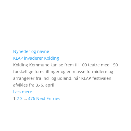
Nyheder og navne
KLAP invaderer Kolding
Kolding Kommune kan se frem til 100 teatre med 150
forskellige forestillinger og en masse formidlere og
arrangører fra ind- og udland, når KLAP-festivalen
afvikles fra 3.-6. april
Læs mere
1
2
3
…
476
Next Entries