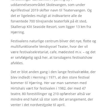
uddannelsesområdet Skolevangen, som under
Aprilfestival 2019 skifter navn til Teatervangen. Og
det er ligeledes muligt at indkvartere alle de
forventede 700 tilrejsende teaterfolk på ét sted,
Skallerup Klit Seaside Resort, som ligger 13 km fra
Hjørring.
Festivalens naturlige centrum bliver det nye, flotte og
multifunktionelle Vendsyssel Teater, hvor der vil
være festivalsekretariat, cafe, mødested m.v. – og det
er selvfølgelig også her, at torsdagens festivalshow
afvikles.
Det er blot anden gang i den lange festivalrække, der
blev indledt i Herning i 1971, at den store festival
kommer til Hjørring. Her var man sammen med
Hirtshals vært for festivalen i 1982, der med 47
teatre, 80 forestillinger og 210 opførelser altså var
mindre end halvt så stor som det arrangement, der
venter i det nordvestjyske til april.