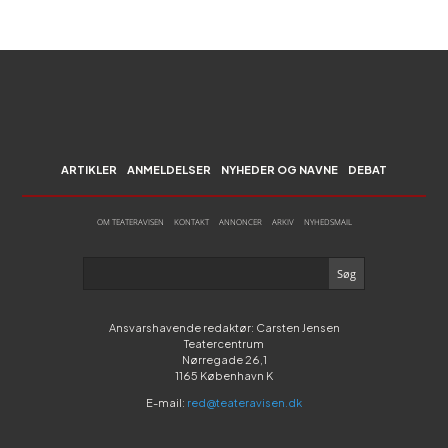
ARTIKLER
ANMELDELSER
NYHEDER OG NAVNE
DEBAT
OM TEATERAVISEN
KONTAKT
ANNONCER
ARKIV
NYHEDSMAIL
Ansvarshavende redaktør: Carsten Jensen
Teatercentrum
Nørregade 26,1
1165 København K
E-mail:
red@teateravisen.dk