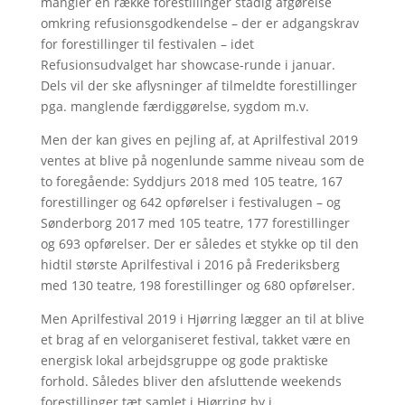
mangler en række forestillinger stadig afgørelse
omkring refusionsgodkendelse – der er adgangskrav
for forestillinger til festivalen – idet
Refusionsudvalget har showcase-runde i januar.
Dels vil der ske aflysninger af tilmeldte forestillinger
pga. manglende færdiggørelse, sygdom m.v.
Men der kan gives en pejling af, at Aprilfestival 2019
ventes at blive på nogenlunde samme niveau som de
to foregående: Syddjurs 2018 med 105 teatre, 167
forestillinger og 642 opførelser i festivalugen – og
Sønderborg 2017 med 105 teatre, 177 forestillinger
og 693 opførelser. Der er således et stykke op til den
hidtil største Aprilfestival i 2016 på Frederiksberg
med 130 teatre, 198 forestillinger og 680 opførelser.
Men Aprilfestival 2019 i Hjørring lægger an til at blive
et brag af en velorganiseret festival, takket være en
energisk lokal arbejdsgruppe og gode praktiske
forhold. Således bliver den afsluttende weekends
forestillinger tæt samlet i Hjørring by i