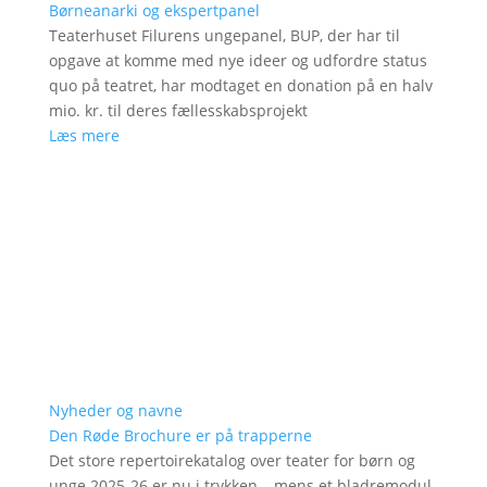
Børneanarki og ekspertpanel
Teaterhuset Filurens ungepanel, BUP, der har til
opgave at komme med nye ideer og udfordre status
quo på teatret, har modtaget en donation på en halv
mio. kr. til deres fællesskabsprojekt
Læs mere
Nyheder og navne
Den Røde Brochure er på trapperne
Det store repertoirekatalog over teater for børn og
unge 2025-26 er nu i trykken – mens et bladremodul