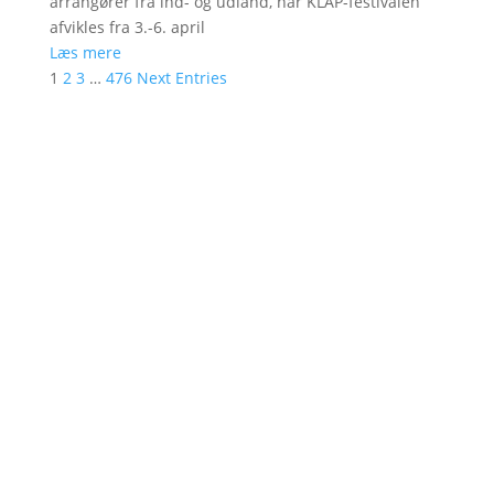
arrangører fra ind- og udland, når KLAP-festivalen
afvikles fra 3.-6. april
Læs mere
1
2
3
…
476
Next Entries