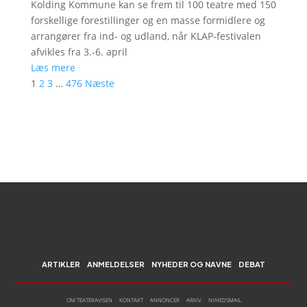
Kolding Kommune kan se frem til 100 teatre med 150
forskellige forestillinger og en masse formidlere og
arrangører fra ind- og udland, når KLAP-festivalen
afvikles fra 3.-6. april
Læs mere
1
2
3
…
476
Næste
ARTIKLER
ANMELDELSER
NYHEDER OG NAVNE
DEBAT
OM TEATERAVISEN
KONTAKT
ANNONCER
ARKIV
NYHEDSMAIL