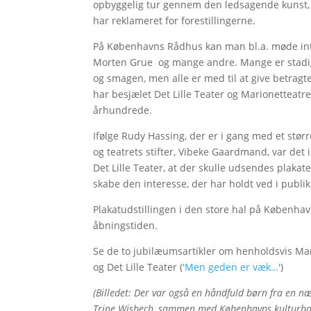
opbyggelig tur gennem den ledsagende kunst, ud
har reklameret for forestillingerne.
På Københavns Rådhus kan man bl.a. møde inte
Morten Grue og mange andre. Mange er stadig 
og smagen, men alle er med til at give betragt
har besjælet Det Lille Teater og Marionetteat
århundrede.
Ifølge Rudy Hassing, der er i gang med et stør
og teatrets stifter, Vibeke Gaardmand, var det 
Det Lille Teater, at der skulle udsendes plakat
skabe den interesse, der har holdt ved i publ
Plakatudstillingen i den store hal på Københa
åbningstiden.
Se de to jubilæumsartikler om henholdsvis Mar
og Det Lille Teater (
'Men geden er væk…'
)
(Billedet: Der var også en håndfuld børn fra en nærl
Trine Wisbech, sammen med Københavns kulturbor