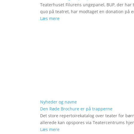
Teaterhuset Filurens ungepanel, BUP, der har 
quo på teatret, har modtaget en donation på en
Læs mere
Nyheder og navne
Den Røde Brochure er på trapperne
Det store repertoirekatalog over teater for bø
allerede kan opspores via Teatercentrums hj
Læs mere