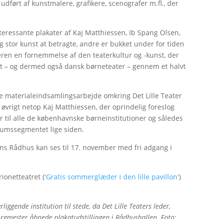
ført af kunstmalere, grafikere, scenografer m.fl., der
ressante plakater af Kaj Matthiessen, Ib Spang Olsen,
stor kunst at betragte, andre er bukket under for tiden
eren en fornemmelse af den teaterkultur og -kunst, der
ret – og dermed også dansk børneteater – gennem et halvt
re materialeindsamlingsarbejde omkring Det Lille Teater
i øvrigt netop Kaj Matthiessen, der oprindelig foreslog
er til alle de københavnske børneinstitutioner og således
ikumssegmentet lige siden.
vns Rådhus kan ses til 17. november med fri adgang i
ionetteatret (
'Gratis sommerglæder i den lille pavillon'
)
iggende institution til stede, da Det Lille Teaters leder,
gmester åbnede plakatudstillingen i Rådhushallen. Foto: