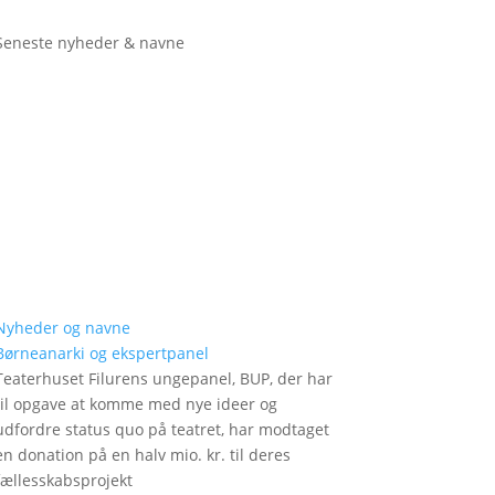
Seneste nyheder & navne
Nyheder og navne
Børneanarki og ekspertpanel
Teaterhuset Filurens ungepanel, BUP, der har
til opgave at komme med nye ideer og
udfordre status quo på teatret, har modtaget
en donation på en halv mio. kr. til deres
fællesskabsprojekt