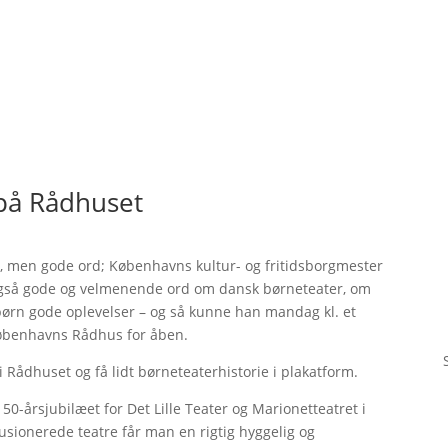
på Rådhuset
få, men gode ord; Københavns kultur- og fritidsborgmester
n også gode og velmenende ord om dansk børneteater, om
 børn gode oplevelser – og så kunne han mandag kl. et
 Københavns Rådhus for åben.
i Rådhuset og få lidt børneteaterhistorie i plakatform.
 50-årsjubilæet for Det Lille Teater og Marionetteatret i
usionerede teatre får man en rigtig hyggelig og