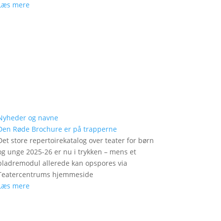
Læs mere
Nyheder og navne
Den Røde Brochure er på trapperne
Det store repertoirekatalog over teater for børn
og unge 2025-26 er nu i trykken – mens et
bladremodul allerede kan opspores via
Teatercentrums hjemmeside
Læs mere