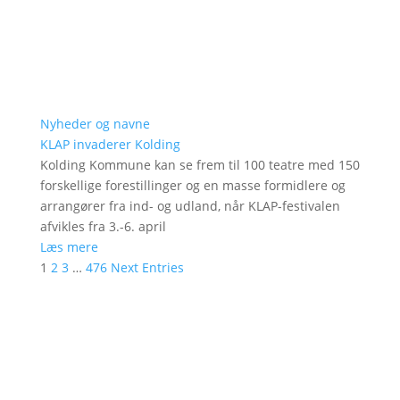
Nyheder og navne
KLAP invaderer Kolding
Kolding Kommune kan se frem til 100 teatre med 150
forskellige forestillinger og en masse formidlere og
arrangører fra ind- og udland, når KLAP-festivalen
afvikles fra 3.-6. april
Læs mere
1
2
3
…
476
Next Entries