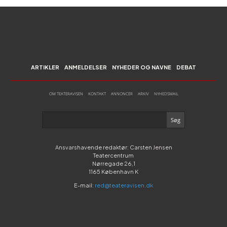
ARTIKLER
ANMELDELSER
NYHEDER OG NAVNE
DEBAT
OM TEATERAVISEN
KONTAKT
ANNONCER
ARKIV
NYHEDSMAIL
Ansvarshavende redaktør: Carsten Jensen
Teatercentrum
Nørregade 26,1
1165 København K
E-mail:
red@teateravisen.dk