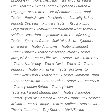
MÆRKVÆRK – Nøgensneglene – Nørregaards Teater –
Odin Teatret – Olsens Teater – Operaen i Midten –
Opgang2 Turnéteater – Out of Balanz – Paolo Nani
Teater – Papirskoven – Parkteatret – Plutselig Sirkus –
Puppets Overseas – Randers Teater – React Public
Performances – Remulus Entertainment – Sanseværk –
Seidlers Sensorium – Sjællands Teater – Sofie Krog
Teater – Sparrow Dance – Spektakel & co. – Syddjurs
Egnsteater – Teater Animisme – Teater Baglandet –
Teater Fantast – Teater freezeProductions – Teater
JaNejMåske – Teater Lille Hest – Teater Lux – Teater My
– Teater Natterdag – Teater Next – Teater O – Teater
Pandora – Teater Patrasket – Teater Portamento –
Teater Refleksion – Teater Rum – Teater Sammensurium
– Teater Spektaklo – Teater Tabu – Teater V – TeaterBLIK
– Teatergruppen Batida – Teatergården –
Teaterværkstedet Madam Bach – Teatret Aspendos –
Teatret Fyren og Flammen – Teatret Gruppe 38 – Teatret
KrisKat – Teatret Lampe – Teatret Møllen – Teatret OM –
The Art Container – Tiny Dancer – Utvik/Barfod –