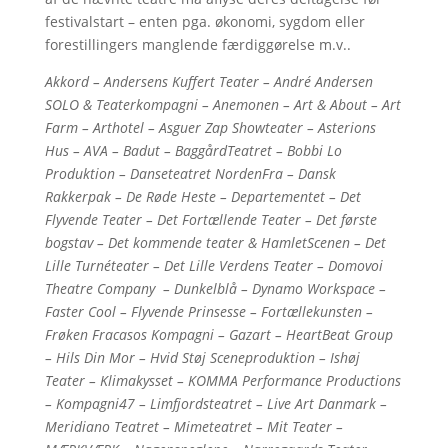
festivalstart – enten pga. økonomi, sygdom eller
forestillingers manglende færdiggørelse m.v..
Akkord – Andersens Kuffert Teater – André Andersen
SOLO & Teaterkompagni – Anemonen – Art & About – Art
Farm – Arthotel – Asguer Zap Showteater – Asterions
Hus – AVA – Badut – BaggårdTeatret – Bobbi Lo
Produktion – Danseteatret NordenFra – Dansk
Rakkerpak – De Røde Heste – Departementet – Det
Flyvende Teater – Det Fortællende Teater – Det første
bogstav – Det kommende teater & HamletScenen – Det
Lille Turnéteater – Det Lille Verdens Teater – Domovoi
Theatre Company – Dunkelblå – Dynamo Workspace –
Faster Cool – Flyvende Prinsesse – Fortællekunsten –
Frøken Fracasos Kompagni – Gazart – HeartBeat Group
– Hils Din Mor – Hvid Støj Sceneproduktion – Ishøj
Teater – Klimakysset – KOMMA Performance Productions
– Kompagni47 – Limfjordsteatret – Live Art Danmark –
Meridiano Teatret – Mimeteatret – Mit Teater –