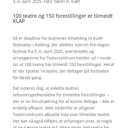
3.-6. april 2025. Foto: Søren K. Kløft
100 teatre og 150 forestillinger er tilmeldt
KLAP
Så er deadline for teatrenes tilmelding til KLAP-
festivalen i Kolding, der afvikles som en fire-dages-
festival fra 3.-6. april 2025, overskredet, og
arrangørerne fra Teatercentrum melder ud i runde
tal, at 100 teatre har tilmeldt 150 forestillinger. Heraf
er der spottet 14 teatre, der deltager på festivalen
for første gang.
Det noteres dog, at enkelte teatres
refusionsgodkendelse for tilmeldte forestillinger –
der er en forudsætning for at kunne deltage – ikke er
endelig afklaret. Men nedenfor er alligevel
Teatercentrums aktuelle liste over tilmeldte teatre.
Her kan så også tilføjes, at erfaringen viser, at nogle
af de nævnte teatre må aflyse deres deltagelse før