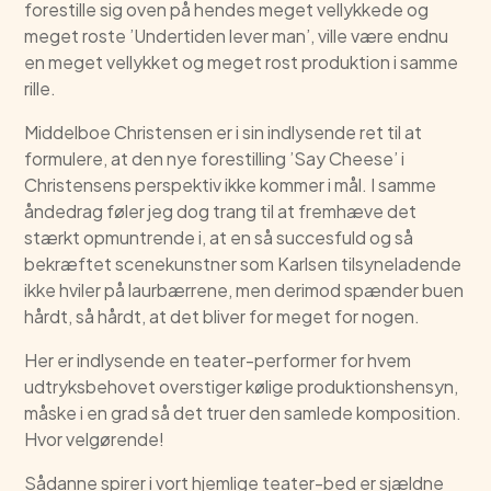
forestille sig oven på hendes meget vellykkede og
meget roste ’Undertiden lever man’, ville være endnu
en meget vellykket og meget rost produktion i samme
rille.
Middelboe Christensen er i sin indlysende ret til at
formulere, at den nye forestilling ’Say Cheese’ i
Christensens perspektiv ikke kommer i mål. I samme
åndedrag føler jeg dog trang til at fremhæve det
stærkt opmuntrende i, at en så succesfuld og så
bekræftet scenekunstner som Karlsen tilsyneladende
ikke hviler på laurbærrene, men derimod spænder buen
hårdt, så hårdt, at det bliver for meget for nogen.
Her er indlysende en teater-performer for hvem
udtryksbehovet overstiger kølige produktionshensyn,
måske i en grad så det truer den samlede komposition.
Hvor velgørende!
Sådanne spirer i vort hjemlige teater-bed er sjældne