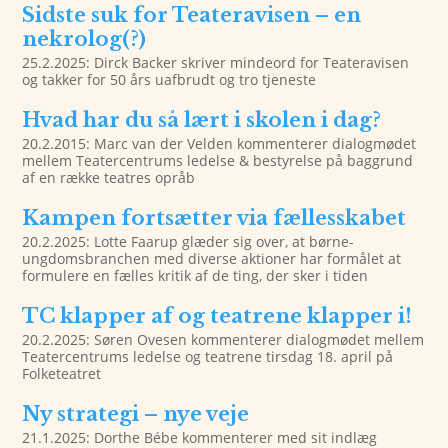
Sidste suk for Teateravisen – en
nekrolog(?)
25.2.2025: Dirck Backer skriver mindeord for Teateravisen
og takker for 50 års uafbrudt og tro tjeneste
Hvad har du så lært i skolen i dag?
20.2.2015: Marc van der Velden kommenterer dialogmødet
mellem Teatercentrums ledelse & bestyrelse på baggrund
af en række teatres opråb
Kampen fortsætter via fællesskabet
20.2.2025: Lotte Faarup glæder sig over, at børne-
ungdomsbranchen med diverse aktioner har formålet at
formulere en fælles kritik af de ting, der sker i tiden
TC klapper af og teatrene klapper i!
20.2.2025: Søren Ovesen kommenterer dialogmødet mellem
Teatercentrums ledelse og teatrene tirsdag 18. april på
Folketeatret
Ny strategi – nye veje
21.1.2025: Dorthe Bébe kommenterer med sit indlæg