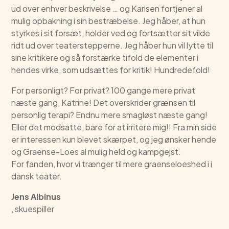
ud over enhver beskrivelse … og Karlsen fortjener al
mulig opbakning i sin bestræbelse. Jeg håber, at hun
styrkes i sit forsæt, holder ved og fortsætter sit vilde
ridt ud over teaterstepperne. Jeg håber hun vil lytte til
sine kritikere og så forstærke tifold de elementer i
hendes virke, som udsættes for kritik! Hundredefold!
For personligt? For privat? 100 gange mere privat
næste gang, Katrine! Det overskrider grænsen til
personlig terapi? Endnu mere smagløst næste gang!
Eller det modsatte, bare for at irritere mig!! Fra min side
er interessen kun blevet skærpet, og jeg ønsker hende
og Graense-Loes al mulig held og kampgejst.
For fanden, hvor vi trænger til mere graenseloeshed i i
dansk teater.
Jens Albinus
, skuespiller