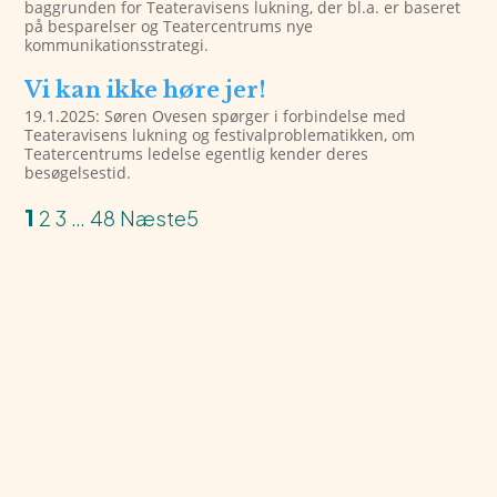
baggrunden for Teateravisens lukning, der bl.a. er baseret
på besparelser og Teatercentrums nye
kommunikationsstrategi.
Vi kan ikke høre jer!
19.1.2025: Søren Ovesen spørger i forbindelse med
Teateravisens lukning og festivalproblematikken, om
Teatercentrums ledelse egentlig kender deres
besøgelsestid.
1
2
3
…
48
Næste