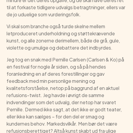
mindre er det deres opgave, og de skal have deres ret
til at forkaste tidligere udvalgs betragtninger, ellers var
de jo uduelige som vurderingsfolk.
Vi skal som branche også turde skelne mellem
letproduceret underholdning og støttekrævende
kunst, og alle zonerne derimellem, både de grå, gule,
violette og umulige og debattere det indbyrdes.
Jeg tog en snak med Pernille Carlsen (Carlsen & Ko) på
en festival for nogle år siden, og så på hendes
foranledning en af deres forestillinger og gav
feedback med min personlige mening og
kvalitetsforståelse, netop på baggrund af en aktuel
refusions-twist. Jeg havde i øvrigt de samme
indvendinger som det udvalg, der netop har svaret
Pernille. Dermed ikke sagt, at det ikke er godt teater,
eller ikke kan sælges – for den del er smag og
kundernes behov. Markedsvilkår. Men bør det være
refusionsberettiget? Altså kunst skabt ud fra ulige