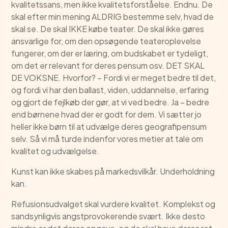
kvalitetssans, men ikke kvalitetsforståelse. Endnu. De
skal efter min mening ALDRIG bestemme selv, hvad de
skal se. De skal IKKE købe teater. De skal ikke gøres
ansvarlige for, om den opsøgende teateroplevelse
fungerer, om der er læring, om budskabet er tydeligt,
om det er relevant for deres pensum osv. DET SKAL
DE VOKSNE. Hvorfor? – Fordi vi er meget bedre til det,
og fordi vi har den ballast, viden, uddannelse, erfaring
og gjort de fejlkøb der gør, at vi ved bedre. Ja – bedre
end børnene hvad der er godt for dem. Vi sætter jo
heller ikke børn til at udvælge deres geografipensum
selv. Så vi må turde indenfor vores metier at tale om
kvalitet og udvælgelse.
Kunst kan ikke skabes på markedsvilkår. Underholdning
kan.
Refusionsudvalget skal vurdere kvalitet. Komplekst og
sandsynligvis angstprovokerende svært. Ikke desto