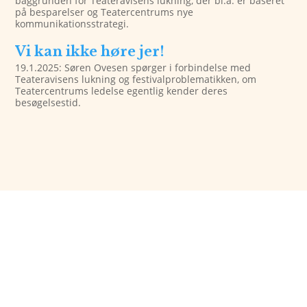
baggrunden for Teateravisens lukning, der bl.a. er baseret
på besparelser og Teatercentrums nye
kommunikationsstrategi.
Vi kan ikke høre jer!
19.1.2025: Søren Ovesen spørger i forbindelse med
Teateravisens lukning og festivalproblematikken, om
Teatercentrums ledelse egentlig kender deres
besøgelsestid.