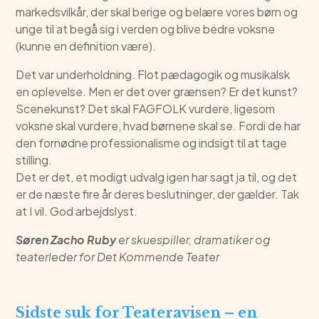
markedsvilkår, der skal berige og belære vores børn og
unge til at begå sig i verden og blive bedre voksne
(kunne en definition være).
Det var underholdning. Flot pædagogik og musikalsk
en oplevelse. Men er det over grænsen? Er det kunst?
Scenekunst? Det skal FAGFOLK vurdere, ligesom
voksne skal vurdere, hvad børnene skal se. Fordi de har
den fornødne professionalisme og indsigt til at tage
stilling.
Det er det, et modigt udvalg igen har sagt ja til, og det
er de næste fire år deres beslutninger, der gælder. Tak
at I vil. God arbejdslyst.
Søren Zacho Ruby
er skuespiller, dramatiker og
teaterleder for Det Kommende Teater
Sidste suk for Teateravisen – en