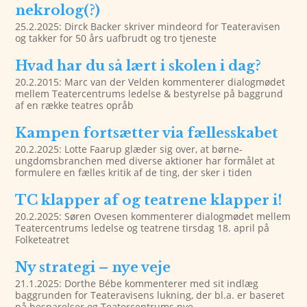
nekrolog(?)
25.2.2025: Dirck Backer skriver mindeord for Teateravisen
og takker for 50 års uafbrudt og tro tjeneste
Hvad har du så lært i skolen i dag?
20.2.2015: Marc van der Velden kommenterer dialogmødet
mellem Teatercentrums ledelse & bestyrelse på baggrund
af en række teatres opråb
Kampen fortsætter via fællesskabet
20.2.2025: Lotte Faarup glæder sig over, at børne-
ungdomsbranchen med diverse aktioner har formålet at
formulere en fælles kritik af de ting, der sker i tiden
TC klapper af og teatrene klapper i!
20.2.2025: Søren Ovesen kommenterer dialogmødet mellem
Teatercentrums ledelse og teatrene tirsdag 18. april på
Folketeatret
Ny strategi – nye veje
21.1.2025: Dorthe Bébe kommenterer med sit indlæg
baggrunden for Teateravisens lukning, der bl.a. er baseret
på besparelser og Teatercentrums nye