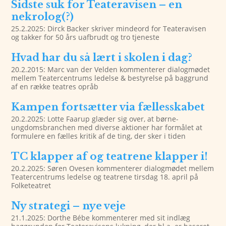
Sidste suk for Teateravisen – en
nekrolog(?)
25.2.2025: Dirck Backer skriver mindeord for Teateravisen
og takker for 50 års uafbrudt og tro tjeneste
Hvad har du så lært i skolen i dag?
20.2.2015: Marc van der Velden kommenterer dialogmødet
mellem Teatercentrums ledelse & bestyrelse på baggrund
af en række teatres opråb
Kampen fortsætter via fællesskabet
20.2.2025: Lotte Faarup glæder sig over, at børne-
ungdomsbranchen med diverse aktioner har formålet at
formulere en fælles kritik af de ting, der sker i tiden
TC klapper af og teatrene klapper i!
20.2.2025: Søren Ovesen kommenterer dialogmødet mellem
Teatercentrums ledelse og teatrene tirsdag 18. april på
Folketeatret
Ny strategi – nye veje
21.1.2025: Dorthe Bébe kommenterer med sit indlæg