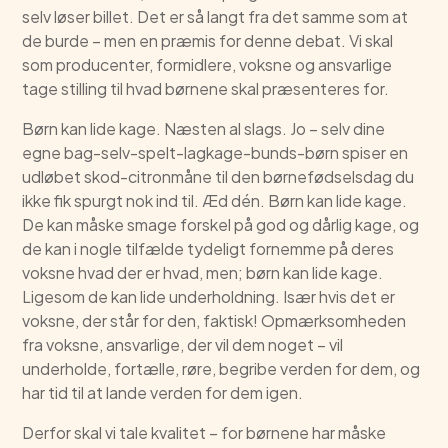
selv løser billet. Det er så langt fra det samme som at
de burde – men en præmis for denne debat. Vi skal
som producenter, formidlere, voksne og ansvarlige
tage stilling til hvad børnene skal præsenteres for.
Børn kan lide kage. Næsten al slags. Jo – selv dine
egne bag-selv-spelt-lagkage-bunds-børn spiser en
udløbet skod-citronmåne til den børnefødselsdag du
ikke fik spurgt nok ind til. Æd dén. Børn kan lide kage.
De kan måske smage forskel på god og dårlig kage, og
de kan i nogle tilfælde tydeligt fornemme på deres
voksne hvad der er hvad, men; børn kan lide kage.
Ligesom de kan lide underholdning. Især hvis det er
voksne, der står for den, faktisk! Opmærksomheden
fra voksne, ansvarlige, der vil dem noget – vil
underholde, fortælle, røre, begribe verden for dem, og
har tid til at lande verden for dem igen.
Derfor skal vi tale kvalitet – for børnene har måske