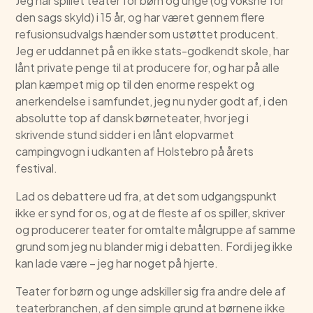
Jeg har spillet teater for børn og unge (og voksne for
den sags skyld) i 15 år, og har været gennem flere
refusionsudvalgs hænder som ustøttet producent.
Jeg er uddannet på en ikke stats-godkendt skole, har
lånt private penge til at producere for, og har på alle
plan kæmpet mig op til den enorme respekt og
anerkendelse i samfundet, jeg nu nyder godt af, i den
absolutte top af dansk børneteater, hvor jeg i
skrivende stund sidder i en lånt elopvarmet
campingvogn i udkanten af Holstebro på årets
festival.
Lad os debattere ud fra, at det som udgangspunkt
ikke er synd for os, og at de fleste af os spiller, skriver
og producerer teater for omtalte målgruppe af samme
grund som jeg nu blander mig i debatten. Fordi jeg ikke
kan lade være – jeg har noget på hjerte.
Teater for børn og unge adskiller sig fra andre dele af
teaterbranchen, af den simple grund at børnene ikke