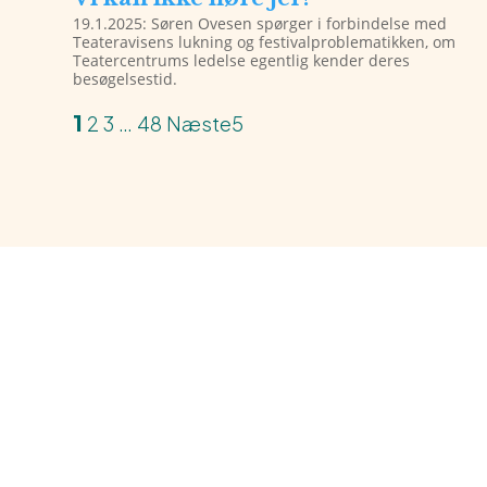
19.1.2025: Søren Ovesen spørger i forbindelse med
Teateravisens lukning og festivalproblematikken, om
Teatercentrums ledelse egentlig kender deres
besøgelsestid.
1
2
3
…
48
Næste