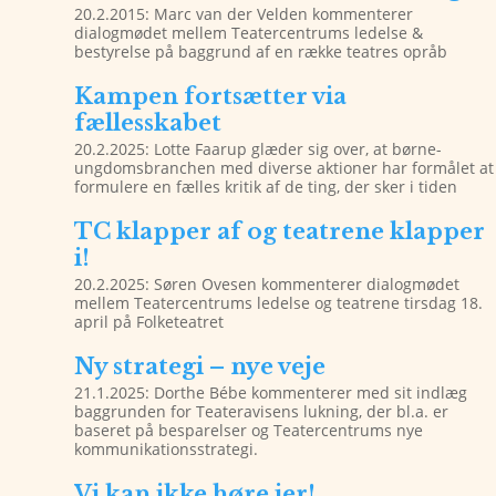
20.2.2015: Marc van der Velden kommenterer
dialogmødet mellem Teatercentrums ledelse &
bestyrelse på baggrund af en række teatres opråb
Kampen fortsætter via
fællesskabet
20.2.2025: Lotte Faarup glæder sig over, at børne-
ungdomsbranchen med diverse aktioner har formålet at
formulere en fælles kritik af de ting, der sker i tiden
TC klapper af og teatrene klapper
i!
20.2.2025: Søren Ovesen kommenterer dialogmødet
mellem Teatercentrums ledelse og teatrene tirsdag 18.
april på Folketeatret
Ny strategi – nye veje
21.1.2025: Dorthe Bébe kommenterer med sit indlæg
baggrunden for Teateravisens lukning, der bl.a. er
baseret på besparelser og Teatercentrums nye
kommunikationsstrategi.
Vi kan ikke høre jer!