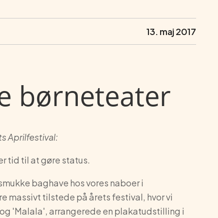
13. maj 2017
e børneteater
s Aprilfestival:
 tid til at gøre status.
ns smukke baghave hos vores naboer i
 massivt tilstede på årets festival, hvor vi
og 'Malala', arrangerede en plakatudstilling i