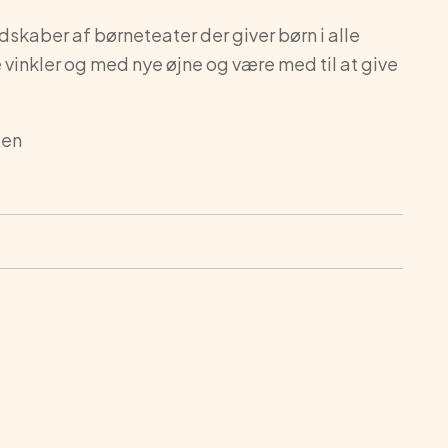
dskaber af børneteater der giver børn i alle
re vinkler og med nye øjne og være med til at give
len