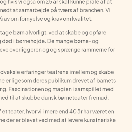
 og hvis vi også om 25 år skal kunne prale af at
i nødt at samarbejde på tværs af branchen. Vi
g. Krav om fornyelse og krav om kvalitet.
 tage børn alvorligt, ved at skabe og opføre
g død i børnehøjde. De mange børne- og
hæve overliggeren og og sprænge rammerne for
 udveksle erfaringer teatrene imellem og skabe
rene er ligesom deres publikum drevet af barnets
g. Fascinationen og magien i samspillet med
 med til at skubbe dansk børneteater fremad.
f et teater, hvor vi i mere end 40 år har været en
he der er blevet ved med at levere kunstneriske