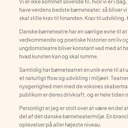
Vi er ikke kommet sovende til, hvor vi er i dag,
have verdens bedste børneteater, så bliver v
skal stille krav til hinanden. Krav til udviklin
Danske børneteatre har en særlige evne til at
vedkommende og poetiske historier om liv o
ungdomsteatre bliver konstant ved med at 
hvad kunsten kan og skal rumme.
Samtidig har børneteatret en unik evne til at
et naturligt flow og udvikling i miljøet. Teat
nysgerrighed men med de voksnes skabertran
publikum er deres drivkraft, og er hele tiden
Personligt er jeg er stolt over at være en del a
del af det danske børneteatermiljø. En branc
oplevelser på aller højeste niveau.