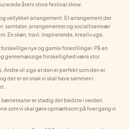
cerede årets store festival show.
ot og vellykket arrangement. Et arrangement der
r, samtaler, arrangementer og socialtsamvær
. En skøn, travl, inspirerende, kreativ uge.
forskellige nye og gamle forestilinger. På en
e og genremæssige forskellighed være stor.
. Andre vil sige at den er perfekt som den er.
 og det er en snak vi skal have sammen i
et.
sk børneteater er stadig det bedste i verden.
orie som vi skal gøre opmærksom på hver gang vi