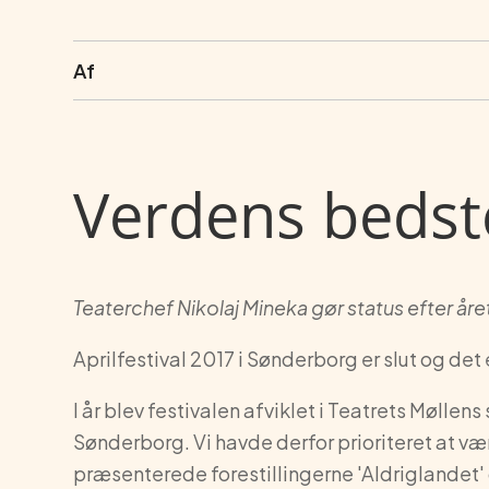
Af
Verdens bedst
Teaterchef Nikolaj Mineka gør status efter året
Aprilfestival 2017 i Sønderborg er slut og det er
I år blev festivalen afviklet i Teatrets Mølle
Sønderborg. Vi havde derfor prioriteret at være
præsenterede forestillingerne 'Aldriglandet' 