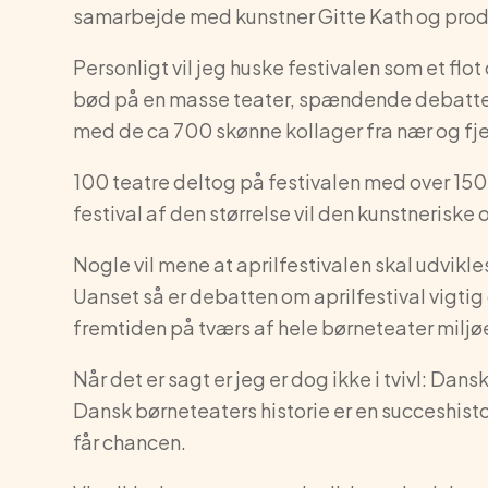
samarbejde med kunstner Gitte Kath og produ
Personligt vil jeg huske festivalen som et fl
bød på en masse teater, spændende debatte
med de ca 700 skønne kollager fra nær og fjern
100 teatre deltog på festivalen med over 150 
festival af den størrelse vil den kunstnerisk
Nogle vil mene at aprilfestivalen skal udvikles
Uanset så er debatten om aprilfestival vigtig
fremtiden på tværs af hele børneteater miljø
Når det er sagt er jeg er dog ikke i tvivl: Dan
Dansk børneteaters historie er en succeshist
får chancen.