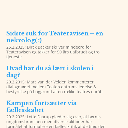
Sidste suk for Teateravisen – en
nekrolog(?)
25.2.2025: Dirck Backer skriver mindeord for
Teateravisen og takker for 50 års uafbrudt og tro
tjeneste
Hvad har du så lært i skolen i
dag?
20.2.2015: Marc van der Velden kommenterer
dialogmødet mellem Teatercentrums ledelse &
bestyrelse på baggrund af en række teatres opråb
Kampen fortsætter via
fællesskabet
20.2.2025: Lotte Faarup glæder sig over, at børne-
ungdomsbranchen med diverse aktioner har
formålet at formulere en fælles kritik af de ting, der