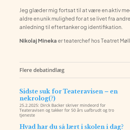
Jeg glæder mig fortsat til at være en aktiv me
aldre en unik mulighed for at se livet fra and
anledning til eftertanker og identifikation.
Nikolaj Mineka
er teaterchef hos Teatret Møl
Flere debatindlæg
Sidste suk for Teateravisen – en
nekrolog(?)
25.2.2025: Dirck Backer skriver mindeord for
Teateravisen og takker for 50 års uafbrudt og tro
tjeneste
Hvad har du så lært i skolen i dag?