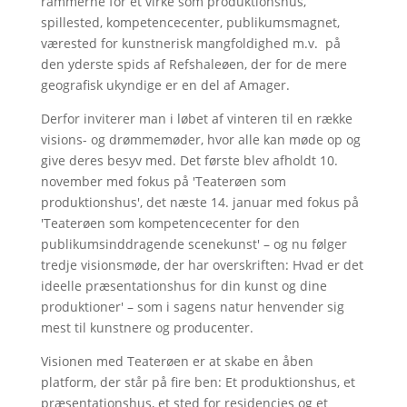
rammerne for et virke som produktionshus,
spillested, kompetencecenter, publikumsmagnet,
værested for kunstnerisk mangfoldighed m.v. på
den yderste spids af Refshaleøen, der for de mere
geografisk ukyndige er en del af Amager.
Derfor inviterer man i løbet af vinteren til en række
visions- og drømmemøder, hvor alle kan møde op og
give deres besyv med. Det første blev afholdt 10.
november med fokus på 'Teaterøen som
produktionshus', det næste 14. januar med fokus på
'Teaterøen som kompetencecenter for den
publikumsinddragende scenekunst' – og nu følger
tredje visionsmøde, der har overskriften: Hvad er det
ideelle præsentationshus for din kunst og dine
produktioner' – som i sagens natur henvender sig
mest til kunstnere og producenter.
Visionen med Teaterøen er at skabe en åben
platform, der står på fire ben: Et produktionshus, et
præsentationshus, et sted for residencies og et