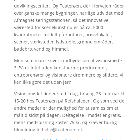
udviklingscenter. Og Teaterøen, der i forvejen råder
over ganske mange bygninger, har lige udvidet med
Afmagnetiseringsstationen, så det innovative
værested for scenekunst nu er på ca. 5000
kvadratmeter fordelt på kontorer, prøvelokaler,
scener, værksteder, lydstudie, grønne områder,
badebro, vand og himmel.
Men som man skriver i indbydelsen til visionsmøde-
3: 'Vi er intet uden kunstnerne, producenter,
entreprenører og visionære drømmere og slidere. Vi
kan ikke gøre det uden jer!'
Visionsmødet finder sted i dag, tirsdag 23. februar kl.
15-20 hos Teaterøen på Refshaleøen. Og som ved de
andre møder er der mulighed for at samles om et
måltid sidst på dagen. Deltagelse i mødet er gratis,
mens medspisning koster 75 kr. og kræver hurtig
tilmelding til helle@teateroen.dk