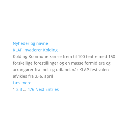
Nyheder og navne
KLAP invaderer Kolding
Kolding Kommune kan se frem til 100 teatre med 150
forskellige forestillinger og en masse formidlere og
arrangører fra ind- og udland, når KLAP-festivalen
afvikles fra 3.-6. april
Læs mere
1
2
3
…
476
Next Entries