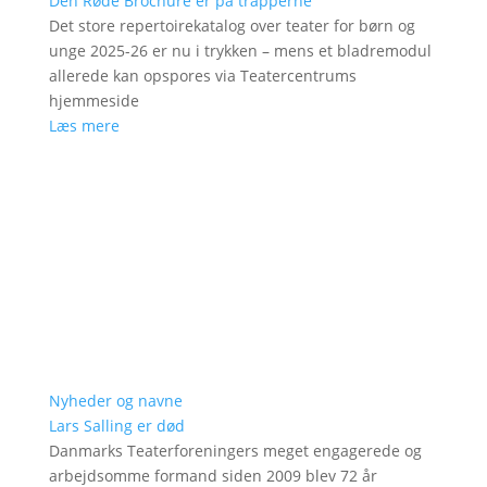
Den Røde Brochure er på trapperne
Det store repertoirekatalog over teater for børn og
unge 2025-26 er nu i trykken – mens et bladremodul
allerede kan opspores via Teatercentrums
hjemmeside
Læs mere
Nyheder og navne
Lars Salling er død
Danmarks Teaterforeningers meget engagerede og
arbejdsomme formand siden 2009 blev 72 år