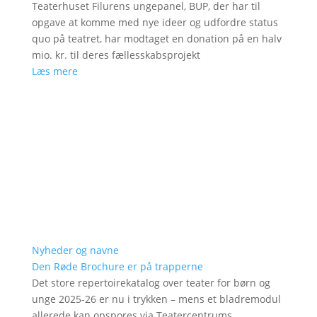
Teaterhuset Filurens ungepanel, BUP, der har til
opgave at komme med nye ideer og udfordre status
quo på teatret, har modtaget en donation på en halv
mio. kr. til deres fællesskabsprojekt
Læs mere
Nyheder og navne
Den Røde Brochure er på trapperne
Det store repertoirekatalog over teater for børn og
unge 2025-26 er nu i trykken – mens et bladremodul
allerede kan opspores via Teatercentrums