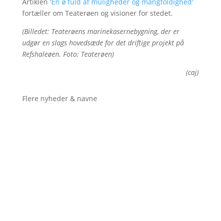
Artiklen
'En ø fuld af muligheder og mangfoldighed'
fortæller om Teaterøen og visioner for stedet.
(Billedet: Teaterøens marinekasernebygning, der er
udgør en slags hovedsæde for det driftige projekt på
Refshaleøen. Foto: Teaterøen)
(caj)
Flere nyheder & navne