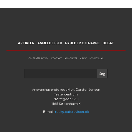
ARTIKLER
ANMELDELSER
NYHEDER OG NAVNE
DEBAT
OM TEATERAVISEN
KONTAKT
ANNONCER
ARKIV
NYHEDSMAIL
Ansvarshavende redaktør: Carsten Jensen
Teatercentrum
Nørregade 26,1
1165 København K
E-mail:
red@teateravisen.dk