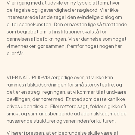
Vi er i gang med at udvikle en ny type platform, hvor
deltagelse og ligeværdighed er nøgleord. Vi er ikke
interesserede i at deltage i den evindelige dialog om
elite i scenekunsten. Den er næsten lige så trættende
som begrebet om, at institutioner skal stå for
dannelsen af befolkningen. Vi ser dannelse som noget
vi mennesker gør sammen, fremfor noget nogen har
eller får.
VI ER NATURLIGVIS ærgerlige over, at vi ikke kan
rummes i tilskudsordningen for små storbyteatre, og
det er en streg i regningen, at vi kommer til at undvære
bevillingen, der hører med. Et sted som dette kan ikke
drives uden tilskud. Eller rettere sagt, folder sig ikke så
smukt og samfundsberigende ud uden tilskud, med de
nuværende strukturer og vaner indenfor kulturen.
Vi hører i pressen, at en begrundelse skulle være at