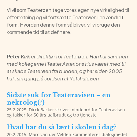
Vi vil som Teaterøen tage vores egen nye virkelighed til
efterretning og vil fortsætte Teaterøen i en ændret
form. Hvordan denne form så bliver, vil vi bruge den
kommende tid til at definere.
Peter Kirk
er direktør for Teaterøen. Han har sammen
med kollegerne i Teater Asterions Hus været med til
at skabe Teaterøen fra bunden, og har siden 2005
haft sin gang på spidsen af Refshaleøen
Sidste suk for Teateravisen – en
nekrolog(?)
25.2.2025: Dirck Backer skriver mindeord for Teateravisen
og takker for 50 års uafbrudt og tro tjeneste
Hvad har du så lært i skolen i dag?
20.2.2015: Marc van der Velden kommenterer dialogmødet