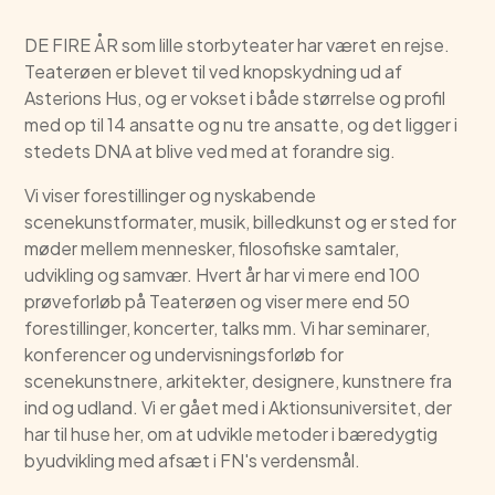
DE FIRE ÅR som lille storbyteater har været en rejse.
Teaterøen er blevet til ved knopskydning ud af
Asterions Hus, og er vokset i både størrelse og profil
med op til 14 ansatte og nu tre ansatte, og det ligger i
stedets DNA at blive ved med at forandre sig.
Vi viser forestillinger og nyskabende
scenekunstformater, musik, billedkunst og er sted for
møder mellem mennesker, filosofiske samtaler,
udvikling og samvær. Hvert år har vi mere end 100
prøveforløb på Teaterøen og viser mere end 50
forestillinger, koncerter, talks mm. Vi har seminarer,
konferencer og undervisningsforløb for
scenekunstnere, arkitekter, designere, kunstnere fra
ind og udland. Vi er gået med i Aktionsuniversitet, der
har til huse her, om at udvikle metoder i bæredygtig
byudvikling med afsæt i FN's verdensmål.