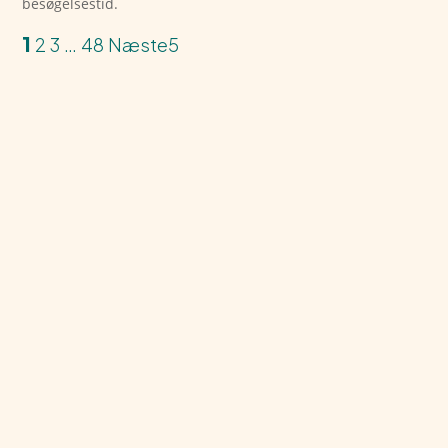
besøgelsestid.
1
2
3
…
48
Næste