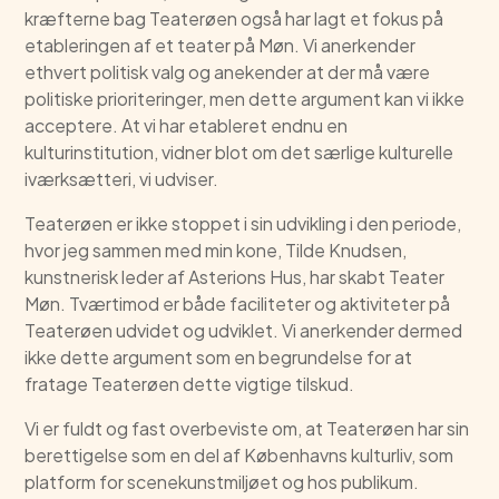
kræfterne bag Teaterøen også har lagt et fokus på
etableringen af et teater på Møn. Vi anerkender
ethvert politisk valg og anekender at der må være
politiske prioriteringer, men dette argument kan vi ikke
acceptere. At vi har etableret endnu en
kulturinstitution, vidner blot om det særlige kulturelle
iværksætteri, vi udviser.
Teaterøen er ikke stoppet i sin udvikling i den periode,
hvor jeg sammen med min kone, Tilde Knudsen,
kunstnerisk leder af Asterions Hus, har skabt Teater
Møn. Tværtimod er både faciliteter og aktiviteter på
Teaterøen udvidet og udviklet. Vi anerkender dermed
ikke dette argument som en begrundelse for at
fratage Teaterøen dette vigtige tilskud.
Vi er fuldt og fast overbeviste om, at Teaterøen har sin
berettigelse som en del af Københavns kulturliv, som
platform for scenekunstmiljøet og hos publikum.