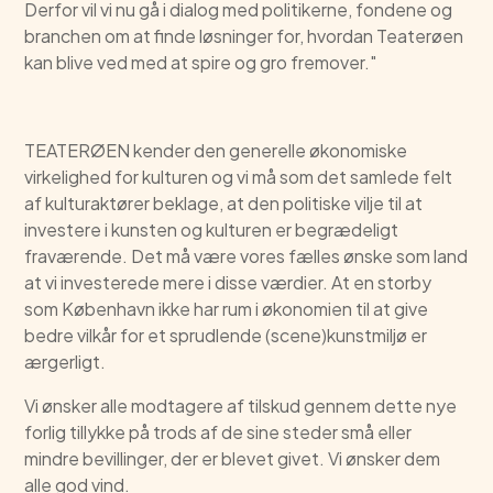
Derfor vil vi nu gå i dialog med politikerne, fondene og
branchen om at finde løsninger for, hvordan Teaterøen
kan blive ved med at spire og gro fremover."
TEATERØEN kender den generelle økonomiske
virkelighed for kulturen og vi må som det samlede felt
af kulturaktører beklage, at den politiske vilje til at
investere i kunsten og kulturen er begrædeligt
fraværende. Det må være vores fælles ønske som land
at vi investerede mere i disse værdier. At en storby
som København ikke har rum i økonomien til at give
bedre vilkår for et sprudlende (scene)kunstmiljø er
ærgerligt.
Vi ønsker alle modtagere af tilskud gennem dette nye
forlig tillykke på trods af de sine steder små eller
mindre bevillinger, der er blevet givet. Vi ønsker dem
alle god vind.