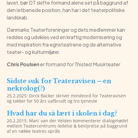
lavet, bør DT skifte formand alene set på baggrund af
den letbenede position, han har i det teaterpolitiske
landskab.
Danmarks Teaterforeninger og dets medlemmer kan
reddes og udvikles ved en kraftig modernisering og
med inspiration fra egnsteatrene og de alternative
teater- og kulturmiljøer.
Chris Poulsen
er formand for Thisted Musikteater
Sidste suk for Teateravisen – en
nekrolog(?)
25.2.2025: Dirck Backer skriver mindeord for Teateravisen
og takker for 50 års uafbrudt og tro tjeneste
Hvad har du så lært i skolen i dag?
20.2.2015: Marc van der Velden kommenterer dialogmødet
mellem Teatercentrums ledelse & bestyrelse på baggrund
af en række teatres opråb