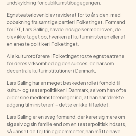
undskyldning for publikumstilbagegangen.
Egnsteaterloven blev revideret for to år siden, med
opbakning fra samtlige partier i Folketinget. Formand
for DT, Lars Salling, havde indsigelser mod loven, de
blev ikke taget op, hverken af kulturministeren eller af
en eneste politiker i Folketinget.
Alle kulturordførere i Folketinget roste egnsteatrene
for deres virksomhed og den succes, de har som
decentrale kulturinstitutioner i Danmark.
Lars Salling har en meget beskeden rolle i forhold til
kultur- og teaterpolitikken i Danmark, selvom han ofte
bilder sine medlemsforeninger ind, at han har 'direkte
adgang til ministeren' – dette er ikke tilfældet.
Lars Salling er en svag formand, der kerer sig mere om
sig selv og sin familie end om en teaterpolitisk indsats,
så uanset de fejltrin og bommerter, han måtte have