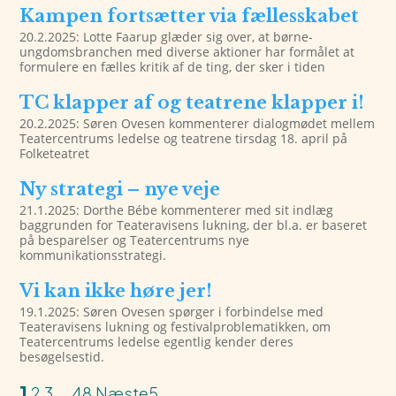
Kampen fortsætter via fællesskabet
20.2.2025: Lotte Faarup glæder sig over, at børne-
ungdomsbranchen med diverse aktioner har formålet at
formulere en fælles kritik af de ting, der sker i tiden
TC klapper af og teatrene klapper i!
20.2.2025: Søren Ovesen kommenterer dialogmødet mellem
Teatercentrums ledelse og teatrene tirsdag 18. april på
Folketeatret
Ny strategi – nye veje
21.1.2025: Dorthe Bébe kommenterer med sit indlæg
baggrunden for Teateravisens lukning, der bl.a. er baseret
på besparelser og Teatercentrums nye
kommunikationsstrategi.
Vi kan ikke høre jer!
19.1.2025: Søren Ovesen spørger i forbindelse med
Teateravisens lukning og festivalproblematikken, om
Teatercentrums ledelse egentlig kender deres
besøgelsestid.
1
2
3
…
48
Næste