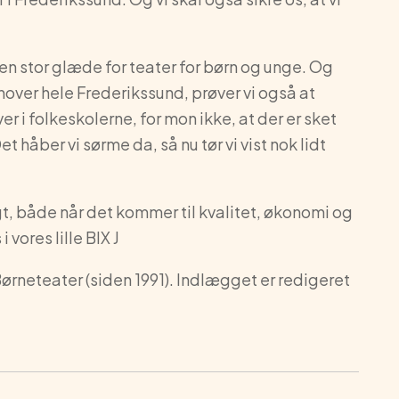
f en stor glæde for teater for børn og unge. Og
over hele Frederikssund, prøver vi også at
ver i folkeskolerne, for mon ikke, at der er sket
 håber vi sørme da, så nu tør vi vist nok lidt
t, både når det kommer til kvalitet, økonomi og
vores lille BIX J
ørneteater (siden 1991). Indlægget er redigeret