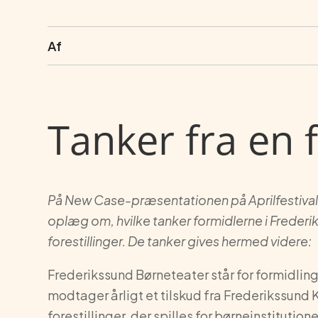
Af
Tanker fra en 
På New Case-præsentationen på Aprilfestival 
oplæg om, hvilke tanker formidlerne i Frederi
forestillinger. De tanker gives hermed videre:
Frederikssund Børneteater står for formidlinge
modtager årligt et tilskud fra Frederikssund 
forestillinger, der spilles for børneinstitutione