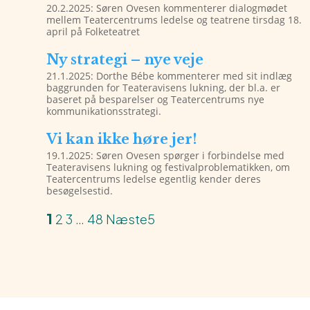
20.2.2025: Søren Ovesen kommenterer dialogmødet
mellem Teatercentrums ledelse og teatrene tirsdag 18.
april på Folketeatret
Ny strategi – nye veje
21.1.2025: Dorthe Bébe kommenterer med sit indlæg
baggrunden for Teateravisens lukning, der bl.a. er
baseret på besparelser og Teatercentrums nye
kommunikationsstrategi.
Vi kan ikke høre jer!
19.1.2025: Søren Ovesen spørger i forbindelse med
Teateravisens lukning og festivalproblematikken, om
Teatercentrums ledelse egentlig kender deres
besøgelsestid.
1
2
3
…
48
Næste