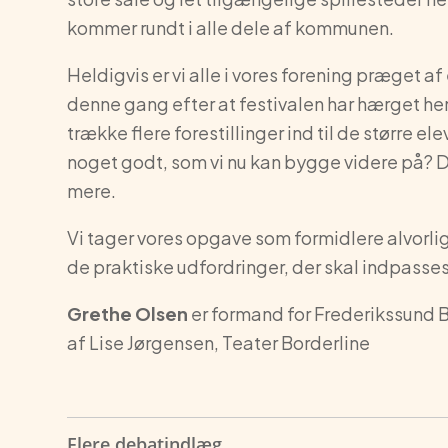
kommer rundt i alle dele af kommunen.
Heldigvis er vi alle i vores forening præget a
denne gang efter at festivalen har hærget hen
trække flere forestillinger ind til de større ele
noget godt, som vi nu kan bygge videre på? Det
mere.
Vi tager vores opgave som formidlere alvorlig
de praktiske udfordringer, der skal indpasses i 
Grethe Olsen
er formand for Frederikssund B
af Lise Jørgensen, Teater Borderline
Flere debatindlæg