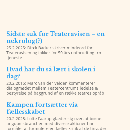
Sidste suk for Teateravisen – en
nekrolog(?)
25.2.2025: Dirck Backer skriver mindeord for
Teateravisen og takker for 50 års uafbrudt og tro
tjeneste
Hvad har du så lært i skolen i
dag?
20.2.2015: Marc van der Velden kommenterer
dialogmødet mellem Teatercentrums ledelse &
bestyrelse på baggrund af en række teatres opråb
Kampen fortsætter via
fællesskabet
20.2.2025: Lotte Faarup glæder sig over, at børne-
ungdomsbranchen med diverse aktioner har
formålet at formulere en fælles kritik af de ting, der