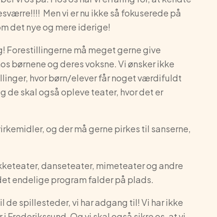
 desværre!!!! Men vi er nu ikke så fokuserede på
m det nye og mere iderige!
ng! Forestillingerne må meget gerne give
hos børnene og deres voksne. Vi ønsker ikke
linger, hvor børn/elever får noget værdifuldt
de skal også opleve teater, hvor det er
irkemidler, og der må gerne pirkes til sanserne,
dukketeater, danseteater, mimeteater og andre
 det endelige program falder på plads.
 de spillesteder, vi har adgang til! Vi har ikke
 i Frederikssund. Og vi skal også sikre os, at vi