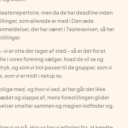
ieteaterrepertoire, men da de har deadline inden
illinger, som allerede er med i Den røde
anmeldelser, der har været i Teateravisen, så her
tillinger.
– vi er otte der tager af sted – så er det for at
le i vores forening vælger, hvad de vil se og
tryk, og som vi tror passer til de grupper, som vi
e, som vi er midt i netop nu.
rolige med, og hvor vi ved, at her går det ikke
 sædet og slappe af, mens forestillingen glider
levelser smelter sammen og magien indfinder sig,
er vi os på. Hos os har vi erfaring for, at kendte