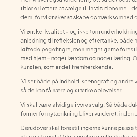
titler er lettere at sælge til institutionerne –
dem, for vi ønsker at skabe opmærksomhed o
Vi ønsker kvalitet – og ikke tom underholdni
anledning til refleksion og eftertanke, både 
løftede pegefingre, men meget gerne forestil
med hjem – noget lærdom og noget læring. Og 
kunsten, som er det fremherskende.
Vi ser både på indhold, scenografi og andre v
så de kan få nære og stærke oplevelser.
Vi skal være alsidige i vores valg. Så både 
former for nytænkning bliver vurderet, inden
Derudover skal forestillingerne kunne passe til
store sale og let tilgængelige spillesteder her