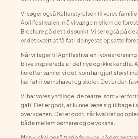
Vi søger også Kulturstyrelsen til vores famil
Aprilfestivalen, må vi vælge mellem de forest
Brochure på det tidspunkt. Vi ser også på de 
er det svært at få fat i de nyeste opsatte fores
Når vi tager til Aprilfestivalen i vores forening 
blive inspirerede af det nye og ikke kendte. Al
herefter samler vi det, som har gjort størst ind
har fat i i børnehaver og skoler. Det er den fas
Vi har vores yndlinge, de teatre, som vi er fort
galt. Det er godt, at kunne læne sig tilbage i
over scenen. Det er godt, når kvalitet og op
både mellem børnene og de voksne.
Men vi skal også turde forny os, så det bestræb