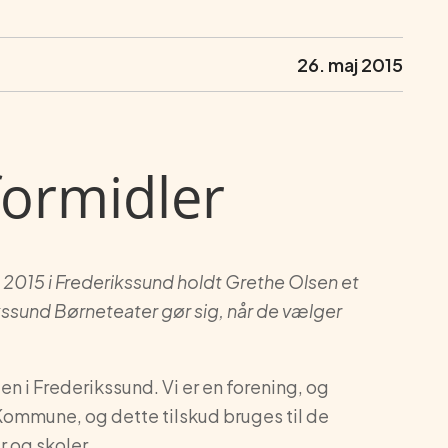
26. maj 2015
formidler
2015 i Frederikssund holdt Grethe Olsen et
kssund Børneteater gør sig, når de vælger
n i Frederikssund. Vi er en forening, og
Kommune, og dette tilskud bruges til de
r og skoler.