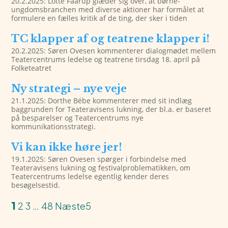
20.2.2025: Lotte Faarup glæder sig over, at børne-
ungdomsbranchen med diverse aktioner har formålet at
formulere en fælles kritik af de ting, der sker i tiden
TC klapper af og teatrene klapper i!
20.2.2025: Søren Ovesen kommenterer dialogmødet mellem
Teatercentrums ledelse og teatrene tirsdag 18. april på
Folketeatret
Ny strategi – nye veje
21.1.2025: Dorthe Bébe kommenterer med sit indlæg
baggrunden for Teateravisens lukning, der bl.a. er baseret
på besparelser og Teatercentrums nye
kommunikationsstrategi.
Vi kan ikke høre jer!
19.1.2025: Søren Ovesen spørger i forbindelse med
Teateravisens lukning og festivalproblematikken, om
Teatercentrums ledelse egentlig kender deres
besøgelsestid.
1
2
3
…
48
Næste