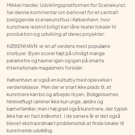
Mikkel Harder, Udviklingsplatformen for Scenekunst,
har denne kommentar om behovet for et centralt
beliggende scenekunsthus i København, hvor
kunstnere relativt billigt kan låne teater lokaler til
produktion og udvikling af deres projekter:
KØBENHAVN er en af verdens mest populære
storbyer. Byen scorer højt på utroligt mange
parametre og havner igen og igen på smarte
internationale magasiners forsider.
København er også en kulturby med oplevelser i
verdensklasse. Men der er snart ikke plads til, at
kunstnere kan bo og arbejde i byen. Boligprisernes
himmelflugt rammer ikke kun unge, ældre og
børnefamilier, men i høj grad også kunstnere, der typisk
ikke har en fast indkomst. I de senere år er det også
blevet ekstraordinært problematisk at finde lokaler til
kunstnerisk udvikling.