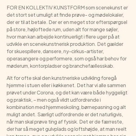
FOR EN KOLLEKTIV KUNSTFORM som scenekunst er
det stort set umuligt at finde prøve- og mødelokaler,
der er til at betale. Der er en meget stor efterspørgsel
på store, højloftede rum, uden alt for mange søjler,
hvor man kan arbejde kontinuerligt i flere uger på at
udvikle en scenekunstnerisk produktion. Det gælder
for skuespillere, dansere, ny-cirkus-artister,
operasangere og performere, som også har behov for
møderum, kontorpladser og branchefællesskab.
Alt for ofte skal den kunstneriske udvikling foregå
hjemme i stuen eller i køkkenet. Det har vi alle sammen
prøvet under Corona, og det kan være både hyggeligt
og praktisk, – men også vildt udfordrende i
kombination med hjemmeskoling, børnepasning og alt
muligt andet. Særligt udfordrende er det naturligvis,
når man skal prøve ting af fysisk. Det er de færreste,
der har så meget gulvplads og loftshøjde, at man reelt