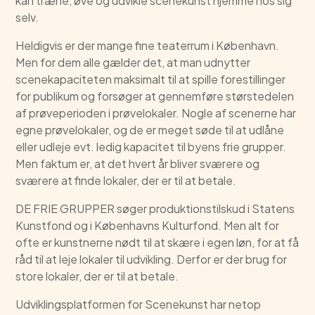
kan træne, øve og udvikle scenekunst hjemme hos sig
selv.
Heldigvis er der mange fine teaterrum i København.
Men for dem alle gælder det, at man udnytter
scenekapaciteten maksimalt til at spille forestillinger
for publikum og forsøger at gennemføre størstedelen
af prøveperioden i prøvelokaler. Nogle af scenerne har
egne prøvelokaler, og de er meget søde til at udlåne
eller udleje evt. ledig kapacitet til byens frie grupper.
Men faktum er, at det hvert år bliver sværere og
sværere at finde lokaler, der er til at betale.
DE FRIE GRUPPER søger produktionstilskud i Statens
Kunstfond og i Københavns Kulturfond. Men alt for
ofte er kunstnerne nødt til at skære i egen løn, for at få
råd til at leje lokaler til udvikling. Derfor er der brug for
store lokaler, der er til at betale.
Udviklingsplatformen for Scenekunst har netop