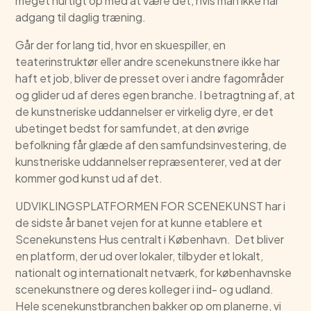
meget hurtigt op med at være det, hvis man ikke har
adgang til daglig træning.
Går der for lang tid, hvor en skuespiller, en
teaterinstruktør eller andre scenekunstnere ikke har
haft et job, bliver de presset over i andre fagområder
og glider ud af deres egen branche. I betragtning af, at
de kunstneriske uddannelser er virkelig dyre, er det
ubetinget bedst for samfundet, at den øvrige
befolkning får glæde af den samfundsinvestering, de
kunstneriske uddannelser repræsenterer, ved at der
kommer god kunst ud af det.
UDVIKLINGSPLATFORMEN FOR SCENEKUNST har i
de sidste år banet vejen for at kunne etablere et
Scenekunstens Hus centralt i København. Det bliver
en platform, der ud over lokaler, tilbyder et lokalt,
nationalt og internationalt netværk, for københavnske
scenekunstnere og deres kolleger i ind- og udland.
Hele scenekunstbranchen bakker op om planerne, vi