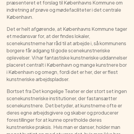
præsenteret et forslag til Københavns Kommune om
indretning af prøve og mødefaciliteter i det centrale
København.
Det er helt afgørende, at Københavns Kommune tager
et medansvar for, at der findes lokaler,
scenekunstnerne har råd til at arbejde i, så kommunens
borgere får adgang til gode scenekunstneriske
oplevelser. Vi har fantastiske kunstneriske uddannelser
placeret centralt i København og mange kunstnere bor
i København og omegn, fordi det er her, der er flest
kunstneriske arbejdspladser.
Bortset fra Det kongelige Teater er der stort set ingen
scenekunstneriske institutioner, der fastansætter
scenekunstnere. Det betyder, at kunstnerne ofte er
deres egne arbejdsgivere og skaber og producerer
forestillinger for at kunne opretholde deres
kunstneriske praksis. Hvis man er danser, holder man