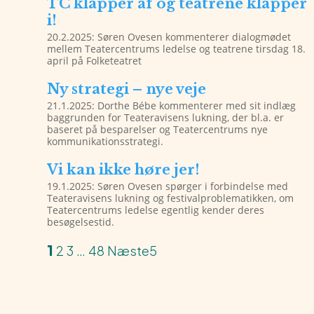
TC klapper af og teatrene klapper
i!
20.2.2025: Søren Ovesen kommenterer dialogmødet
mellem Teatercentrums ledelse og teatrene tirsdag 18.
april på Folketeatret
Ny strategi – nye veje
21.1.2025: Dorthe Bébe kommenterer med sit indlæg
baggrunden for Teateravisens lukning, der bl.a. er
baseret på besparelser og Teatercentrums nye
kommunikationsstrategi.
Vi kan ikke høre jer!
19.1.2025: Søren Ovesen spørger i forbindelse med
Teateravisens lukning og festivalproblematikken, om
Teatercentrums ledelse egentlig kender deres
besøgelsestid.
1
2
3
…
48
Næste