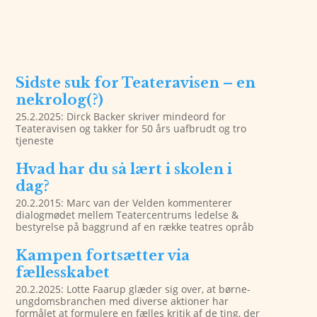
Sidste suk for Teateravisen – en
nekrolog(?)
25.2.2025: Dirck Backer skriver mindeord for
Teateravisen og takker for 50 års uafbrudt og tro
tjeneste
Hvad har du så lært i skolen i
dag?
20.2.2015: Marc van der Velden kommenterer
dialogmødet mellem Teatercentrums ledelse &
bestyrelse på baggrund af en række teatres opråb
Kampen fortsætter via
fællesskabet
20.2.2025: Lotte Faarup glæder sig over, at børne-
ungdomsbranchen med diverse aktioner har
formålet at formulere en fælles kritik af de ting, der