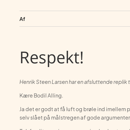
Af
Respekt!
Henrik Steen Larsen har en afsluttende replik t
Kære Bodil Alling.
Ja det er godt at få luft og brøle ind imelle
selv slået på målstregen af gode argumenter o