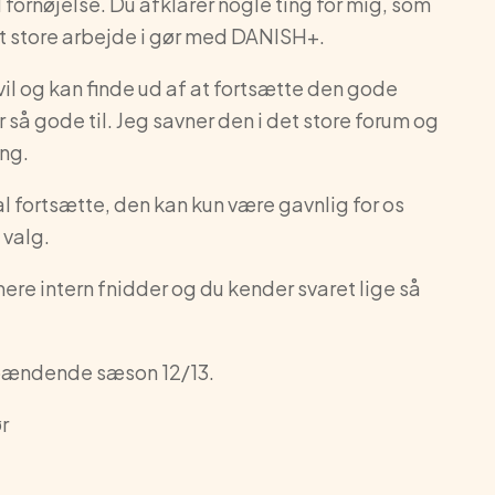
 fornøjelse. Du afklarer nogle ting for mig, som
et store arbejde i gør med DANISH+.
il og kan finde ud af at fortsætte den gode
r så gode til. Jeg savner den i det store forum og
ing.
l fortsætte, den kan kun være gavnlig for os
 valg.
re intern fnidder og du kender svaret lige så
pændende sæson 12/13.
ør