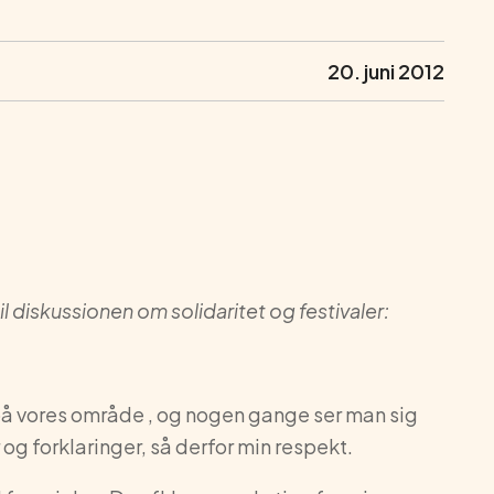
20. juni 2012
il diskussionen om solidaritet og festivaler:
m på vores område , og nogen gange ser man sig
g forklaringer, så derfor min respekt.