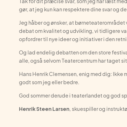
Tak for dit præcise svar, som jeg har læst med
gør, at jeg kun kan respektere dine svar og d
Jeg håber og ønsker, at børneteaterområdet v
debat om kvalitet og udvikling, vi tidligere va
opfordrer til nye ideer og initiativer i den retn
Og lad endelig debatten om den store festiva
alle, også selvom Teatercentrum har taget sit
Hans Henrik Clemensen, enig med dig: Ikke me
godt som jeg eller bedre.
God sommer derude i teaterlandet og god s
Henrik Steen Larsen
, skuespiller og instrukt