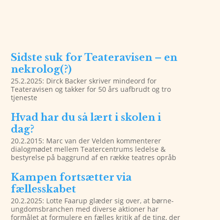
Sidste suk for Teateravisen – en
nekrolog(?)
25.2.2025: Dirck Backer skriver mindeord for
Teateravisen og takker for 50 års uafbrudt og tro
tjeneste
Hvad har du så lært i skolen i
dag?
20.2.2015: Marc van der Velden kommenterer
dialogmødet mellem Teatercentrums ledelse &
bestyrelse på baggrund af en række teatres opråb
Kampen fortsætter via
fællesskabet
20.2.2025: Lotte Faarup glæder sig over, at børne-
ungdomsbranchen med diverse aktioner har
formålet at formulere en fælles kritik af de ting, der