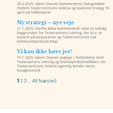
20.2.2025: Søren Ovesen kommenterer dialogmødet
mellem Teatercentrums ledelse og teatrene tirsdag 18.
april på Folketeatret
Ny strategi – nye veje
21.1.2025: Dorthe Bébe kommenterer med sit indlæg
baggrunden for Teateravisens lukning, der bl.a. er
baseret på besparelser og Teatercentrums nye
kommunikationsstrategi.
Vi kan ikke høre jer!
19.1.2025: Søren Ovesen spørger i forbindelse med
Teateravisens lukning og festivalproblematikken, om
Teatercentrums ledelse egentlig kender deres
besøgelsestid.
1
2
3
…
48
Næste