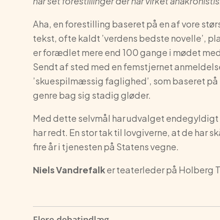
har set forestillinger der har virket anakronist
Aha, en forestilling baseret på en af vore stø
tekst, ofte kaldt ’verdens bedste novelle’, p
er forædlet mere end 100 gange i mødet med p
Sendt af sted med en femstjernet anmeldelse
’skuespilmæssig faglighed’, som baseret på 5
genre bag sig stadig gløder.
Med dette selvmål har udvalget endegyldigt b
har redt. En stor tak til lovgiverne, at de ha
fire år i tjenesten på Statens vegne.
Niels Vandrefalk
er teaterleder på Holberg 
Flere debatindlæg