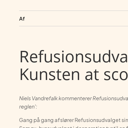
Af
Refusionsudval
Kunsten at sco
Niels Vandrefalk kommenterer Refusionsudv
reglen':
Gang på gang afslører Refusionsudvalget sin f