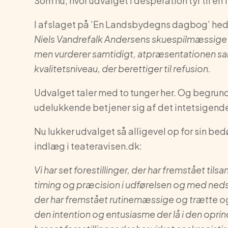
Som nu, hvor udvalget i desperation tyr til en
I afslaget på ’En Landsbydegns dagbog’ hed
Niels Vandrefalk Andersens skuespilmæssige 
men vurderer samtidigt, at
præsentationen sam
kvalitetsniveau, der berettiger til refusion.
Udvalget taler med to tunger her. Og begrund
udelukkende betjener sig af det intetsigende,
Nu lukker udvalget så alligevel op for sin bed
indlæg i teateravisen.dk:
Vi har set forestillinger, der har fremstået ti
timing og præcision i udførelsen og med nedsl
der har fremstået rutinemæssige og trætte
den intention og entusiasme der lå i den oprinde