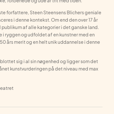
iske, forbenede og ude af trit med tiden.
rste forfattere, Steen Steensens Blichers geniale
laceres i denne kontekst. Om end den over 17 år
ublikum af alle kategorier i det ganske land.
 i ryggen og udfoldet af en kunstner med en
0 års merit og en helt unik uddannelse i denne
lottet sig i al sin nøgenhed og ligger som det
r skånet kunstvurderingen på det niveau med max
Teatret