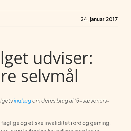
24. januar 2017
get udviser:
re selvmål
algets
indlæg
om deres brug af '5-sæsoners-
aglige og etiske invaliditet i ord og gerning.