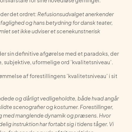
 forsvarstale for sine hovedløse gerninger.
der det ordret:
Refusionsudvalget anerkender
faglighed og hans betydning for dansk teater,
let set ikke udviser
et scenekunstnerisk
er sin definitive afgørelse med et paradoks, der
 subjektive, uformelige ord ’kvalitetsniveau’.
ømmelse af forestillingens ’kvalitetsniveau’ i sit
lsandede og dårligt vedligeholdte, både hvad angår
idte scenografier og kostumer. Forestillinger,
 og med manglende dynamik og præsens. Hvor
lig instruktion har fortabt sig i tidens tåger. Vi