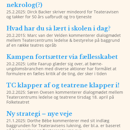
nekrolog(?)
25.2.2025: Dirck Backer skriver mindeord for Teateravisen
og takker for 50 års uafbrudt og tro tjeneste
Hvad har du så lært i skolen i dag?
20.2.2015: Marc van der Velden kommenterer dialogmødet
mellem Teatercentrums ledelse & bestyrelse på baggrund
af en række teatres opråb
Kampen fortsætter via fællesskabet
20.2.2025: Lotte Faarup glæder sig over, at børne-
ungdomsbranchen med diverse aktioner har formålet at
formulere en fælles kritik af de ting, der sker i tiden
TC klapper af og teatrene klapper i!
20.2.2025: Søren Ovesen kommenterer dialogmødet mellem
Teatercentrums ledelse og teatrene tirsdag 18. april på
Folketeatret
Ny strategi – nye veje
21.1.2025: Dorthe Bébe kommenterer med sit indlæg
baggrunden for Teateravisens lukning, der bl.a. er baseret