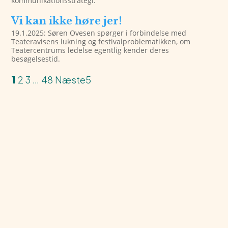
kommunikationsstrategi.
Vi kan ikke høre jer!
19.1.2025: Søren Ovesen spørger i forbindelse med
Teateravisens lukning og festivalproblematikken, om
Teatercentrums ledelse egentlig kender deres
besøgelsestid.
1
2
3
…
48
Næste