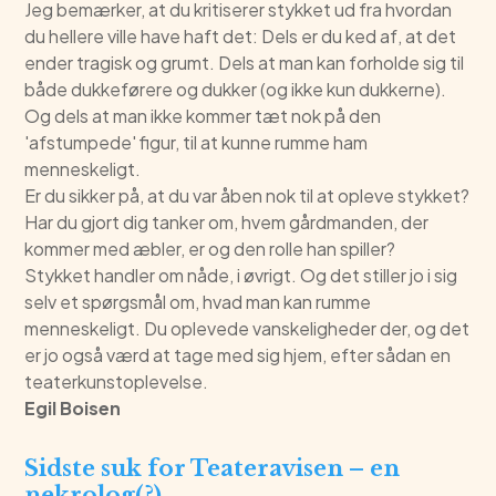
Jeg bemærker, at du kritiserer stykket ud fra hvordan
du hellere ville have haft det: Dels er du ked af, at det
ender tragisk og grumt. Dels at man kan forholde sig til
både dukkeførere og dukker (og ikke kun dukkerne).
Og dels at man ikke kommer tæt nok på den
'afstumpede' figur, til at kunne rumme ham
menneskeligt.
Er du sikker på, at du var åben nok til at opleve stykket?
Har du gjort dig tanker om, hvem gårdmanden, der
kommer med æbler, er og den rolle han spiller?
Stykket handler om nåde, i øvrigt. Og det stiller jo i sig
selv et spørgsmål om, hvad man kan rumme
menneskeligt. Du oplevede vanskeligheder der, og det
er jo også værd at tage med sig hjem, efter sådan en
teaterkunstoplevelse.
Egil Boisen
Sidste suk for Teateravisen – en
nekrolog(?)