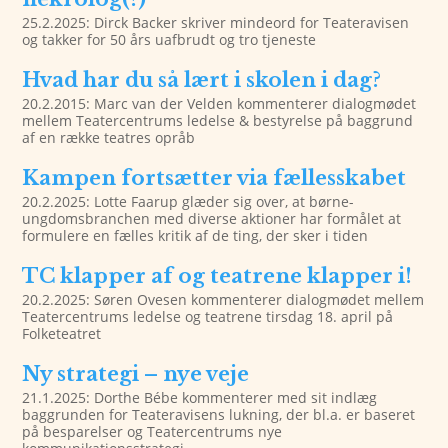
25.2.2025: Dirck Backer skriver mindeord for Teateravisen
og takker for 50 års uafbrudt og tro tjeneste
Hvad har du så lært i skolen i dag?
20.2.2015: Marc van der Velden kommenterer dialogmødet
mellem Teatercentrums ledelse & bestyrelse på baggrund
af en række teatres opråb
Kampen fortsætter via fællesskabet
20.2.2025: Lotte Faarup glæder sig over, at børne-
ungdomsbranchen med diverse aktioner har formålet at
formulere en fælles kritik af de ting, der sker i tiden
TC klapper af og teatrene klapper i!
20.2.2025: Søren Ovesen kommenterer dialogmødet mellem
Teatercentrums ledelse og teatrene tirsdag 18. april på
Folketeatret
Ny strategi – nye veje
21.1.2025: Dorthe Bébe kommenterer med sit indlæg
baggrunden for Teateravisens lukning, der bl.a. er baseret
på besparelser og Teatercentrums nye