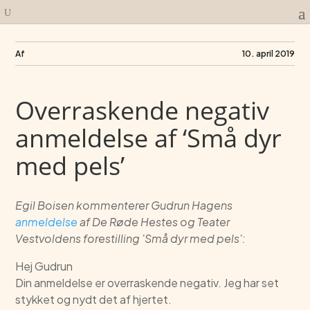
Af
10. april 2019
Overraskende negativ
anmeldelse af ‘Små dyr
med pels’
Egil Boisen kommenterer Gudrun Hagens
anmeldelse
af De Røde Hestes og Teater
Vestvoldens forestilling 'Små dyr med pels':
Hej Gudrun
Din anmeldelse er overraskende negativ. Jeg har set
stykket og nydt det af hjertet.